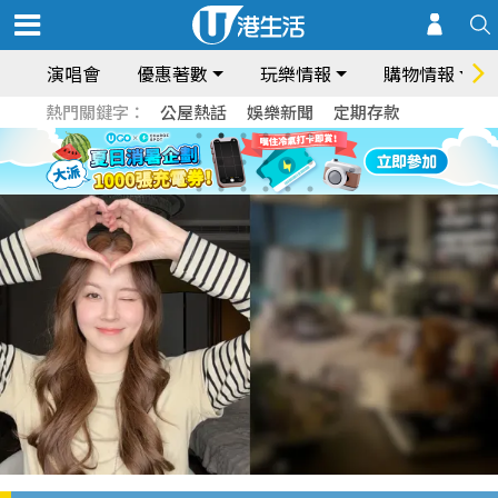
演唱會
優惠著數
玩樂情報
購物情報
熱門關鍵字：
公屋熱話
娛樂新聞
定期存款