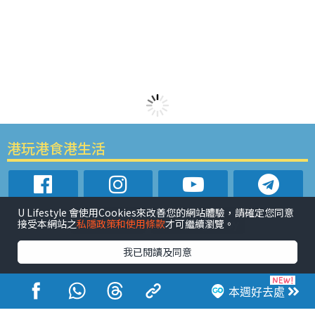
港玩港食港生活
U Lifestyle 會使用Cookies來改善您的網站體驗，請確定您同意
接受本網站之
私隱政策和使用條款
才可繼續瀏覽。
活動展覽
市集
開倉
尖沙咀好去處
銅鑼灣好去處
我已閱讀及同意
元朗好去處
荃灣好去處
旺角好去處
社會
餐廳情報
戶外郊遊
社會福利
本週好去處
熱門類別