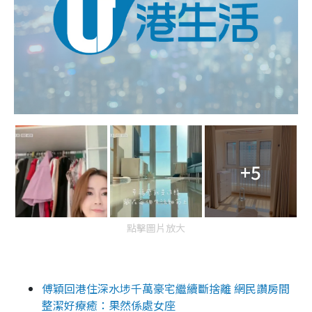
+5
點擊圖片放大
傅穎回港住深水埗千萬豪宅繼續斷捨離 網民讚房間
整潔好療癒：果然係處女座