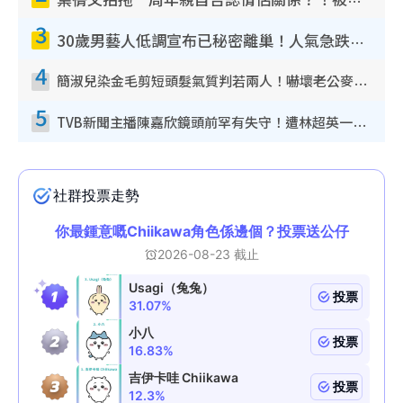
葉蒨文拍拖一周年親自否認情侶關係？！被質疑感情造假竟稱GM「普通同事」
3
30歲男藝人低調宣布已秘密離巢！人氣急跌變失蹤人口︰「這幾年過得並不容易」
4
簡淑兒染金毛剪短頭髮氣質判若兩人！嚇壞老公麥大力都認唔出：「你做咩事？」
5
TVB新聞主播陳嘉欣鏡頭前罕有失守！遭林超英一句說話突襲嚇親當場大笑