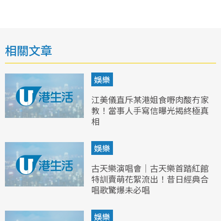
相關文章
娛樂
江美儀直斥某港姐食嘢肉酸冇家
教！當事人手寫信曝光揭終極真
相
娛樂
古天樂演唱會｜古天樂首踏紅館
特訓賣萌花絮流出！昔日經典合
唱歌驚爆未必唱
娛樂