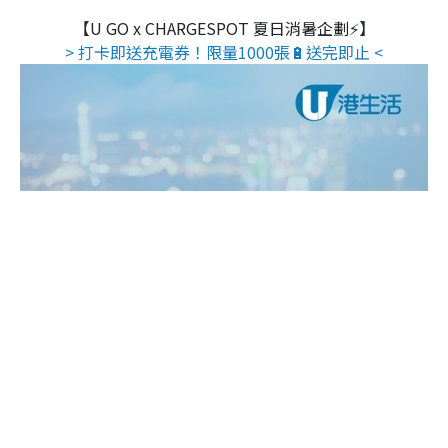
【U GO x CHARGESPOT 夏日消暑企劃⚡】
> 打卡即送充電券！限量1000張🔋送完即止 <