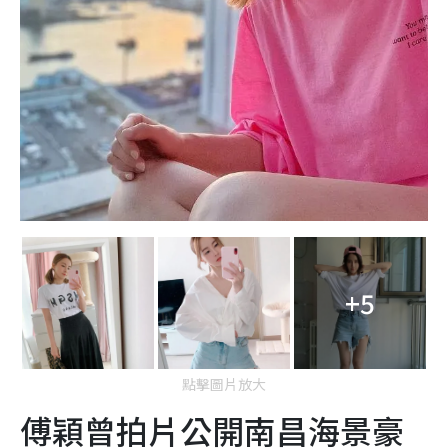
+5
點擊圖片放大
傅穎曾拍片公開南昌海景豪