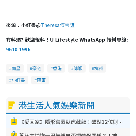
來源︰小紅書@
Theresa傅宝谊
有料爆? 歡迎報料！U Lifestyle WhatsApp 報料專線:
9610 1996
南昌
豪宅
香港
傅穎
杭州
小紅書
匯璽
港生活人氣娛樂新聞
1
《愛回家》隱形富豪臥虎藏龍！盤點12位財氣逼人的有錢藝人：呢位靚女3億身家唔憂做
2