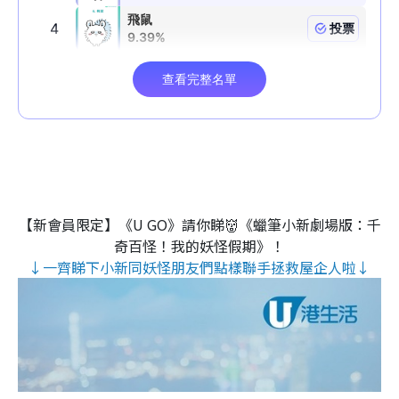
【新會員限定】《U GO》請你睇👹《蠟筆小新劇場版：千
奇百怪！我的妖怪假期》！
↓一齊睇下小新同妖怪朋友們點樣聯手拯救屋企人啦↓