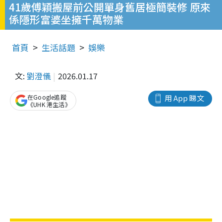
41歲傅穎搬屋前公開單身舊居極簡裝修 原來
係隱形富婆坐擁千萬物業
首頁
生活話題
娛樂
文:
劉澄儀
2026.01.17
在Google追蹤
用 App 睇文
《UHK 港生活》