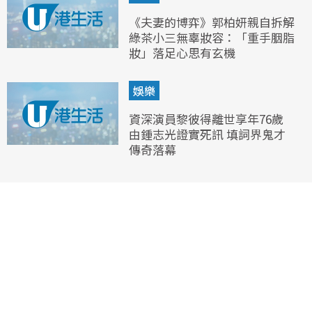
《夫妻的博弈》郭柏妍親自拆解
綠茶小三無辜妝容：「重手胭脂
妝」落足心思有玄機
娛樂
資深演員黎彼得離世享年76歲
由鍾志光證實死訊 填詞界鬼才
傳奇落幕