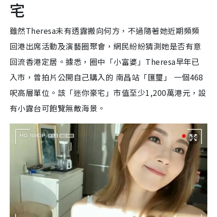
宅
雖然Theresa未有透露搬向何方，不過隨著她近期頻頻
回港出席活動及演藝圈聚會，網民紛紛猜測她是否有意
回流香港定居。據悉，圈中「小富婆」Theresa早年已
入市，曾拍片公開自己購入的 南昌站「匯璽」 一個468
呎高層單位。該「迷你豪宅」市值至少1,200萬港元，設
有小露台可飽覽無敵海景。