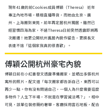
現年41歲的前Cookies成員傅穎（Theresa） 近年
專注內地市場，積極直播帶貨，而她由北京、廣
州、上海搬到東莞，前年再定居杭州獨居。雖然已
經習慣四海為家，不過Theresa日前突然透露即將再
次搬遷！她更公開杭州舊居內貌作留念，更撰長文
表達不捨「這個家我真的很喜歡」。
傅穎公開杭州豪宅內貌
傅穎日前在小紅書發文透露準備搬家，並晒出多張杭州
寓所的照片，配文道「每次搬家都告訴自己，東西可以
再少一點。你有沒有問過自己，一個人為什麼需要這麼
多物件？人生下半場，不就是在學習減法嗎？」。相中
可見，該單位裝修簡約奢華，客廳採用雲石地板，配合