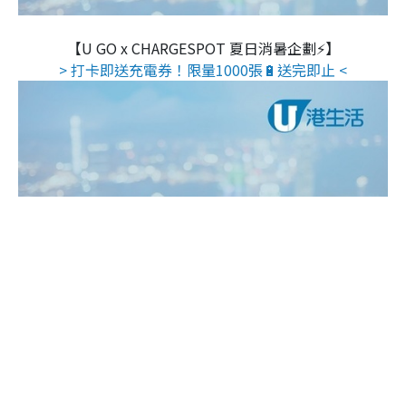
【U GO x CHARGESPOT 夏日消暑企劃⚡】
> 打卡即送充電券！限量1000張🔋送完即止 <