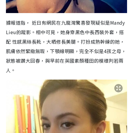
據報道指， 近日有網民在九龍灣驚喜發現疑似是Mandy
Lieu的蹤影。相中可見，她身穿黑色中長西裝外套，搭
配 性感黑絲長靴，大晒修長美腿。打扮成熟幹練的她，
肌膚依然緊緻無瑕，下顎線明顯，完全不似是4孩之母，
狀態被讚大回春，與早前在英國素顏種田的模樣判若兩
人。