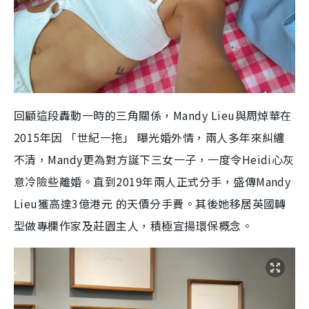
回顧這段轟動一時的三角關係，Mandy Lieu與周焯華在
2015年因 「世紀一拖」 曝光婚外情，兩人多年來糾纏
不清，Mandy更為對方誕下三女一子，一度令Heidi心灰
意冷險些離婚。直到2019年兩人正式分手，盛傳Mandy
Lieu獲高達3億港元 的天價分手費。其後她移居英國轉
型做專欄作家及莊園主人，積極宣揚環保概念。