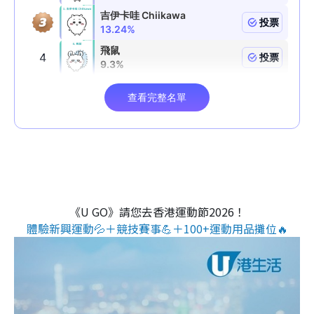
《U GO》請您去香港運動節2026！
體驗新興運動💦＋競技賽事💪＋100+運動用品攤位🔥