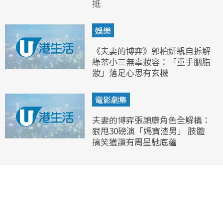
抵
娛樂
《夫妻的博弈》郭柏妍親自拆解
綠茶小三無辜妝容：「重手胭脂
妝」落足心思有玄機
電影劇集
夫妻的博弈張頴康角色全解構：
狠甩30磅演「媽寶渣男」 肢體
搞笑獲讚有周星馳底蘊