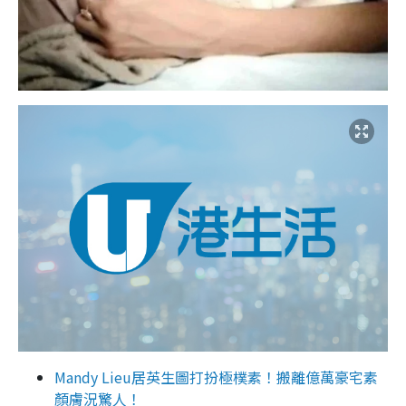
Mandy Lieu居英生圖打扮極樸素！搬離億萬豪宅素
顏膚況驚人！