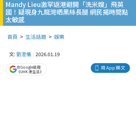
Mandy Lieu激罕返港避開「洗米嫂」飛英
國！疑現身九龍灣晒黑絲長腿 網民揭時間點
太敏感
首頁
生活話題
娛樂
文:
劉澄儀
2026.01.19
在Google追蹤
用 App 睇文
《UHK 港生活》