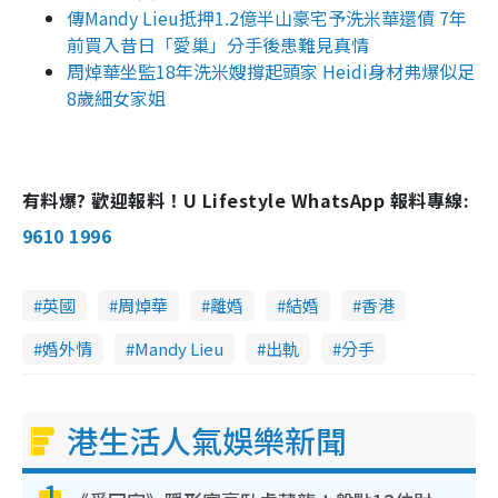
傳Mandy Lieu抵押1.2億半山豪宅予洗米華還債 7年
前買入昔日「愛巢」分手後患難見真情
周焯華坐監18年洗米嫂撐起頭家 Heidi身材弗爆似足
8歲細女家姐
有料爆? 歡迎報料！U Lifestyle WhatsApp 報料專線:
9610 1996
英國
周焯華
離婚
結婚
香港
婚外情
Mandy Lieu
出軌
分手
港生活人氣娛樂新聞
1