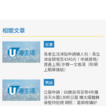
相關文章
社會
長者生活津貼申請懶人包︱長生
津金額增至4345元！申請資格/
資產上限/步驟一文看清（附網
上驗算連結）
熱話
公屋申請｜60歲岳母苦等4年獲
派天水圍130呎公屋 嫌太細難轉
身堅持拒絕 網民︰套房嚟講好