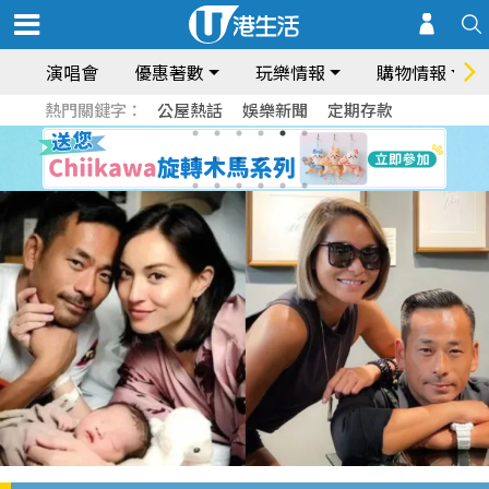
演唱會
優惠著數
玩樂情報
購物情報
熱門關鍵字：
公屋熱話
娛樂新聞
定期存款