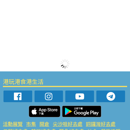
港玩港食港生活
活動展覽
市集
開倉
尖沙咀好去處
銅鑼灣好去處