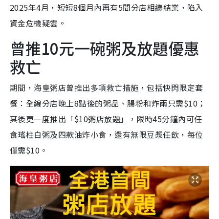
2025年4月，短短8個月內再有5間分店相繼結業，陷入
資金危機疑雲。
曾推10元一碗粥及放題優惠
救亡
期間，海皇粥店曾推出多項救亡措施，包括快閃限定套
餐：全線分店晚上8點後的粥品、腸粉和炸兩只需$10；
其後更一度推出「$10粥店放題」，限時45分鐘內可任
食瑤柱白粥及四款油炸小食，還有無限豆漿任飲，每位
僅需$10。