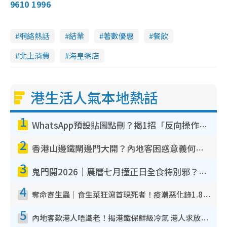
9610 1996
網絡熱話
結業
著數優惠
餐飲
北上消費
海皇粥店
港生活人氣本地熱話
1
WhatsApp預設貼圖點刪？揭1招「反向操作」還原簡潔介面 附3步實測教學
2
香港山邊鐵閘邊門大開？內地客困惑意義何在！網民神回覆：呢種叫法理性防禦
3
鬼門開2026｜農曆七月撞正日全食特別邪？專家警告切忌做一事！揭4大禁忌+2招保平安
4
奪命寄生蟲｜食生菜狂瀉首現死者！疫潮惡化錄1.8萬宗病例 揭洗菜3大謬誤
5
內地客歎港人唔識老！揭港鐵保鮮級冷氣 港人求放過：咪投訴