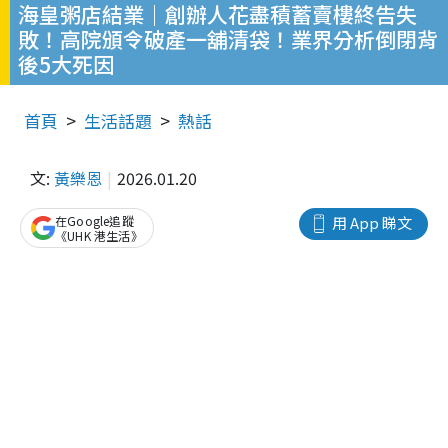
海皇粥店結業｜創辦人花盡積蓄賣樓終告失
敗！高院頒令破產一舖清袋！業界分析倒閉背
後5大死因
首頁
生活話題
熱話
文:
黃樂恩
2026.01.20
在Google追蹤
用 App 睇文
《UHK 港生活》