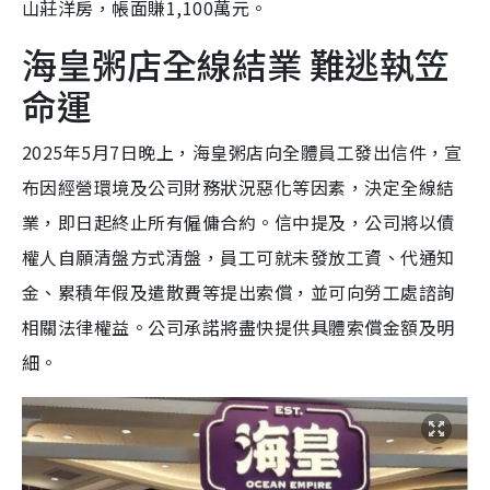
山莊洋房，帳面賺1,100萬元。
海皇粥店全線結業 難逃執笠
命運
2025年5月7日晚上，海皇粥店向全體員工發出信件，宣
布因經營環境及公司財務狀況惡化等因素，決定全線結
業，即日起終止所有僱傭合約。信中提及，公司將以債
權人自願清盤方式清盤，員工可就未發放工資、代通知
金、累積年假及遣散費等提出索償，並可向勞工處諮詢
相關法律權益。公司承諾將盡快提供具體索償金額及明
細。