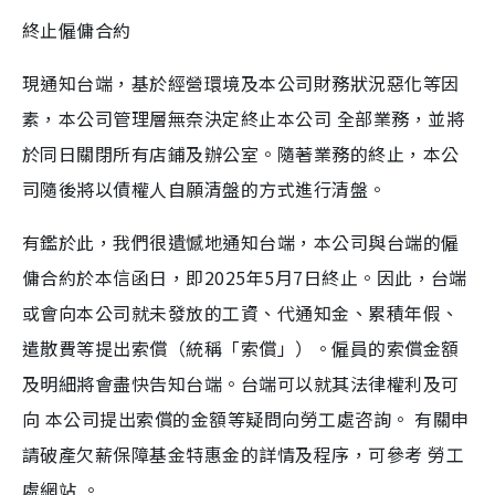
終止僱傭合約
現通知台端，基於經營環境及本公司財務狀況惡化等因
素，本公司管理層無奈決定終止本公司 全部業務，並將
於同日關閉所有店鋪及辦公室。隨著業務的終止，本公
司隨後將以債權人自願清盤的方式進行清盤。
有鑑於此，我們很遺憾地通知台端，本公司與台端的僱
傭合約於本信函日，即2025年5月7日終止。因此，台端
或會向本公司就未發放的工資、代通知金、累積年假、
遣散費等提出索償（統稱「索償」）。僱員的索償金額
及明細將會盡快告知台端。台端可以就其法律權利及可
向 本公司提出索償的金額等疑問向勞工處咨詢。 有關申
請破產欠薪保障基金特惠金的詳情及程序，可參考 勞工
處網站 。