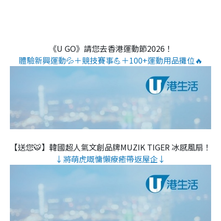
《U GO》請您去香港運動節2026！
體驗新興運動💦＋競技賽事💪＋100+運動用品攤位🔥
【送您🐯】韓國超人氣文創品牌MUZIK TIGER 冰感風扇！
↓將萌虎嘅慵懶療癒帶返屋企↓