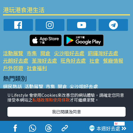
港玩港食港生活
活動展覽
市集
開倉
尖沙咀好去處
銅鑼灣好去處
元朗好去處
荃灣好去處
旺角好去處
社會
餐廳情報
戶外郊遊
社會福利
熱門類別
網民熱話
活動展覽
市集
開倉
尖沙咀好去處
銅鑼灣好去處
元朗好去處
荃灣好去處
旺角好去處
社會
U Lifestyle 會使用Cookies來改善您的網站體驗，請確定您同意
接受本網站之
私隱政策和使用條款
才可繼續瀏覽。
餐廳情報
戶外郊遊
熱門標籤
我已閱讀及同意
#UGO搵好去處
#人氣活動推介
#美食社群熱話
#親子玩樂好去處
#ULifestyle應用程式
#限時搶
本週好去處