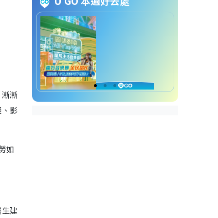
U GO 本週好去處
，漸漸
礙、影
勞如
醫生建