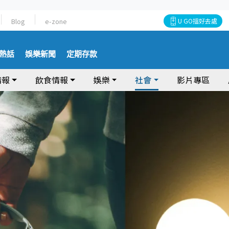
Blog
e-zone
U GO搵好去處
熱話
娛樂新聞
定期存款
情報
飲食情報
娛樂
社會
影片專區