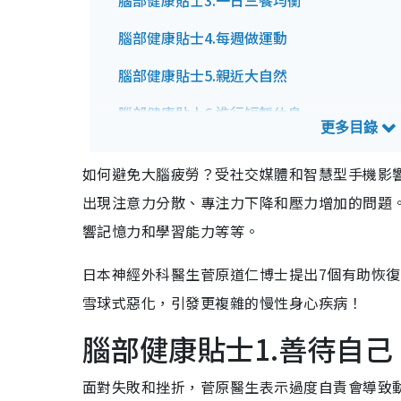
腦部健康貼士3.一日三餐均衡
腦部健康貼士4.每週做運動
腦部健康貼士5.親近大自然
腦部健康貼士6.進行短暫休息
腦部健康貼士7.堅持好習慣66天
如何避免大腦疲勞？受社交媒體和智慧型手機影
出現注意力分散、專注力下降和壓力增加的問題
響記憶力和學習能力等等。
日本神經外科醫生菅原道仁博士提出7個有助恢
雪球式惡化，引發更複雜的慢性身心疾病！
腦部健康貼士1.善待自己
面對失敗和挫折，菅原醫生表示過度自責會導致