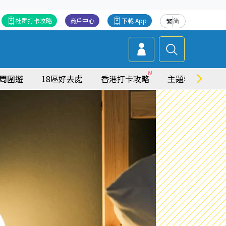
社群打卡攻略
商戶中心
下載 App
繁
简
周圍遊
18區好去處
香港打卡攻略
主題特集