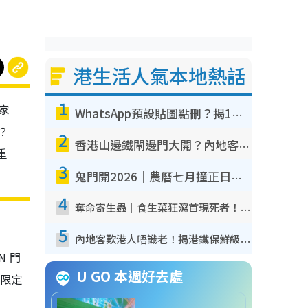
港生活人氣本地熱話
1
家
WhatsApp預設貼圖點刪？揭1招「反向操作」還原簡潔介面 附3步實測教學
？
2
香港山邊鐵閘邊門大開？內地客困惑意義何在！網民神回覆：呢種叫法理性防禦
重
3
鬼門開2026｜農曆七月撞正日全食特別邪？專家警告切忌做一事！揭4大禁忌+2招保平安
4
奪命寄生蟲｜食生菜狂瀉首現死者！疫潮惡化錄1.8萬宗病例 揭洗菜3大謬誤
5
內地客歎港人唔識老！揭港鐵保鮮級冷氣 港人求放過：咪投訴
N 門
U GO 本週好去處
間限定