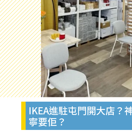
IKEA進駐屯門開大店？
寧要佢？