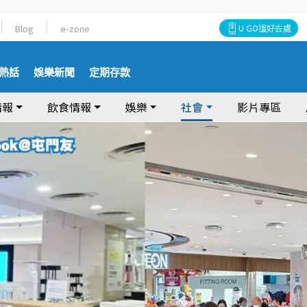
Blog
e-zone
U GO搵好去處
熱話
娛樂新聞
定期存款
情報
飲食情報
娛樂
社會
影片專區