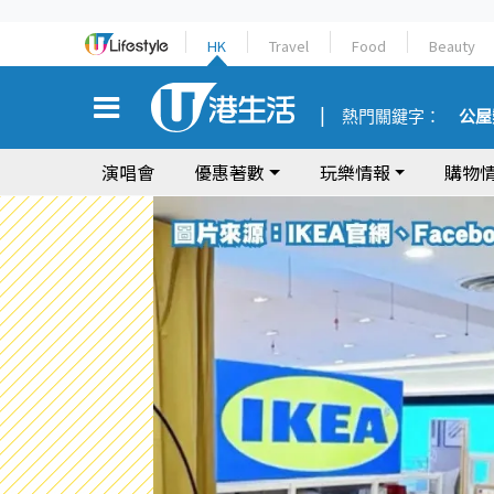
HK
Travel
Food
Beauty
熱門關鍵字：
公屋
演唱會
優惠著數
玩樂情報
購物