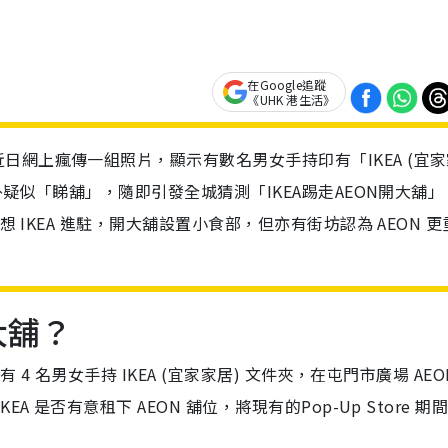
在Google追蹤
《UHK 港生活》
網上瘋傳一組照片，顯示有數名男女手持印有「IKEA (宜家
店外疑似「睇舖」，隨即引發全城猜測「IKEA踢走AEON開大舖」
想 IKEA 進駐，開大舖設置小食部，但亦有街坊認為 AEON 更
大舖？
4 名男女手持 IKEA (宜家家居) 文件夾，在屯門市廣場 AEO
 是否有意租下 AEON 舖位，將現有的Pop-Up Store 期