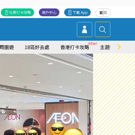
社群打卡攻略
商戶中心
下載 App
繁
简
周圍遊
18區好去處
香港打卡攻略
主題特集