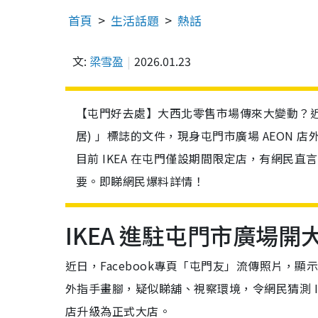
首頁
生活話題
熱話
文:
梁雪盈
2026.01.23
【屯門好去處】大西北零售市場傳來大變動？近日
居) 」標誌的文件，現身屯門市廣場 AEON 
目前 IKEA 在屯門僅設期間限定店，有網民直言
要。即睇網民爆料詳情！
IKEA 進駐屯門市廣場開
近日，Facebook專頁「屯門友」流傳照片，顯示有 
外指手畫腳，疑似睇舖、視察環境，令網民猜測 IKEA
店升級為正式大店。