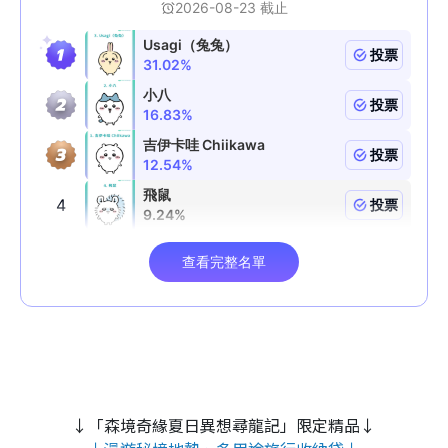
↓「森境奇緣夏日異想尋龍記」限定精品↓