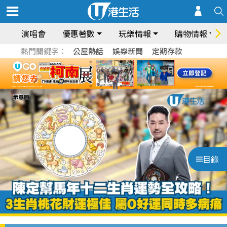
演唱會
優惠著數
玩樂情報
購物情報
熱門關鍵字：
公屋熱話
娛樂新聞
定期存款
目錄