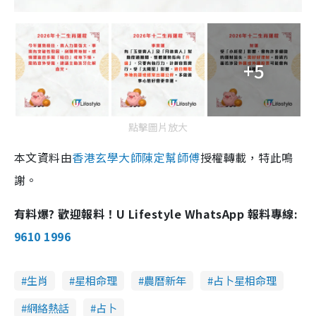
+5
點擊圖片放大
本文資料由
香港玄學大師陳定幫師傅
授權轉載，特此鳴
謝。
有料爆? 歡迎報料！U Lifestyle WhatsApp 報料專線:
9610 1996
生肖
星相命理
農曆新年
占卜星相命理
網絡熱話
占卜