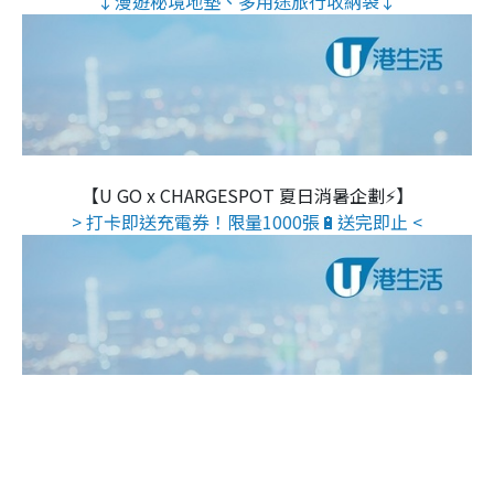
↓漫遊秘境地墊、多用途旅行收納袋↓
【U GO x CHARGESPOT 夏日消暑企劃⚡】
> 打卡即送充電券！限量1000張🔋送完即止 <