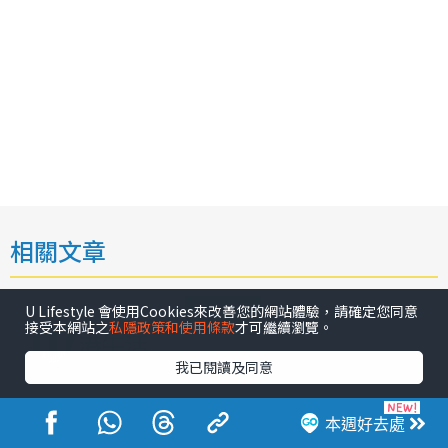
相關文章
戶外郊遊
U Lifestyle 會使用Cookies來改善您的網站體驗，請確定您同意
接受本網站之
私隱政策和使用條款
才可繼續瀏覽。
九龍寨城公園︱九龍寨城公園設
我已閱讀及同意
施展覽一文睇清！45分鐘免費導
賞團/交通方式一覽
本週好去處