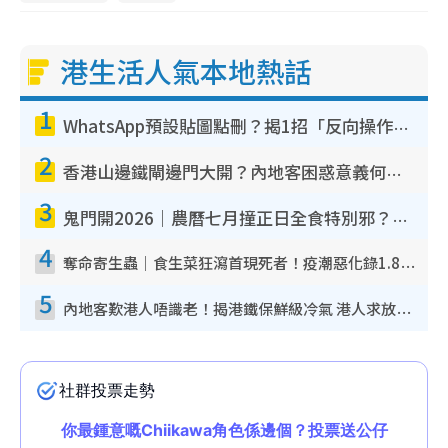
港生活人氣本地熱話
1
WhatsApp預設貼圖點刪？揭1招「反向操作」還原簡潔介面 附3步實測教學
2
香港山邊鐵閘邊門大開？內地客困惑意義何在！網民神回覆：呢種叫法理性防禦
3
鬼門開2026｜農曆七月撞正日全食特別邪？專家警告切忌做一事！揭4大禁忌+2招保平安
4
奪命寄生蟲｜食生菜狂瀉首現死者！疫潮惡化錄1.8萬宗病例 揭洗菜3大謬誤
5
內地客歎港人唔識老！揭港鐵保鮮級冷氣 港人求放過：咪投訴