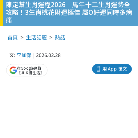
陳定幫生肖運程2026｜馬年十二生肖運勢全
攻略！3生肖桃花財運極佳 屬O好運同時多病
痛
首頁
生活話題
熱話
文:
李加傑
2026.02.28
在Google追蹤
用 App 睇文
《UHK 港生活》