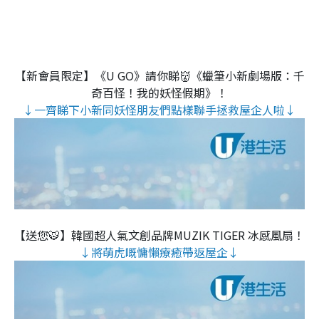
【新會員限定】《U GO》請你睇👹《蠟筆小新劇場版：千
奇百怪！我的妖怪假期》！
↓一齊睇下小新同妖怪朋友們點樣聯手拯救屋企人啦↓
【送您🐯】韓國超人氣文創品牌MUZIK TIGER 冰感風扇！
↓將萌虎嘅慵懶療癒帶返屋企↓