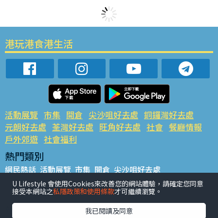
港玩港食港生活
活動展覽
市集
開倉
尖沙咀好去處
銅鑼灣好去處
元朗好去處
荃灣好去處
旺角好去處
社會
餐廳情報
戶外郊遊
社會福利
熱門類別
網民熱話
活動展覽
市集
開倉
尖沙咀好去處
銅鑼灣好去處
元朗好去處
荃灣好去處
旺角好去處
社會
U Lifestyle 會使用Cookies來改善您的網站體驗，請確定您同意
接受本網站之
私隱政策和使用條款
才可繼續瀏覽。
餐廳情報
戶外郊遊
熱門標籤
我已閱讀及同意