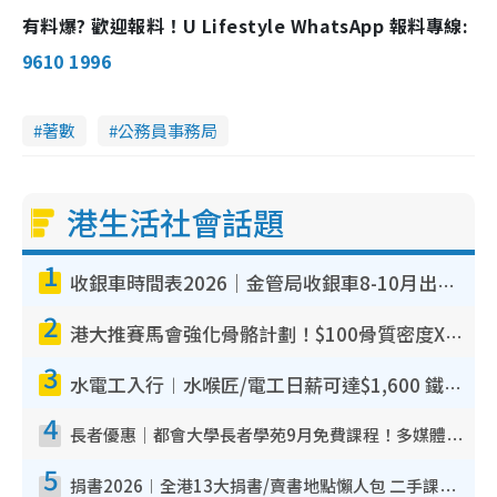
有料爆? 歡迎報料！U Lifestyle WhatsApp 報料專線:
9610 1996
著數
公務員事務局
港生活社會話題
1
收銀車時間表2026｜金管局收銀車8-10月出沒地點+時間！無須手續費！硬幣免費轉現鈔或增值至八達通
2
港大推賽馬會強化骨骼計劃！$100骨質密度X光檢查 完成免費運動訓練送超市禮券！附參加資格
3
水電工入行︱水喉匠/電工日薪可達$1,600 鐵飯碗職業難被AI取代！附薪酬參考＋入行考牌途徑
4
長者優惠｜都會大學長者學苑9月免費課程！多媒體/微電影創作/網絡安全 附報名方法教學
5
捐書2026︱全港13大捐書/賣書地點懶人包 二手課本最高$150＋舊書換免費咖啡/戲票