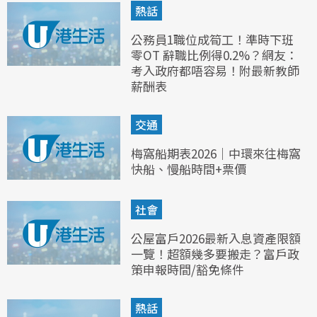
熱話
公務員1職位成筍工！準時下班
零OT 辭職比例得0.2%？網友：
考入政府都唔容易！附最新教師
薪酬表
交通
梅窩船期表2026｜中環來往梅窩
快船、慢船時間+票價
社會
公屋富戶2026最新入息資產限額
一覽！超額幾多要搬走？富戶政
策申報時間/豁免條件
熱話