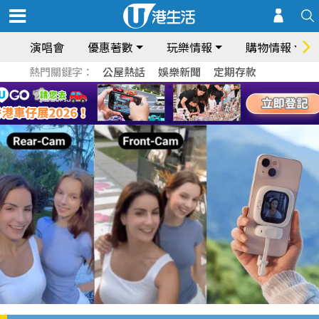
演唱會
優惠著數
玩樂情報
購物情報
熱門關鍵字：
公屋熱話
娛樂新聞
定期存款