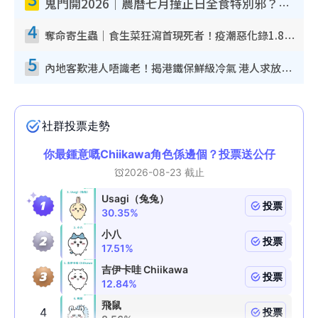
鬼門開2026｜農曆七月撞正日全食特別邪？專家警告切忌做一事！揭4大禁忌+2招保平安
4
奪命寄生蟲｜食生菜狂瀉首現死者！疫潮惡化錄1.8萬宗病例 揭洗菜3大謬誤
5
內地客歎港人唔識老！揭港鐵保鮮級冷氣 港人求放過：咪投訴