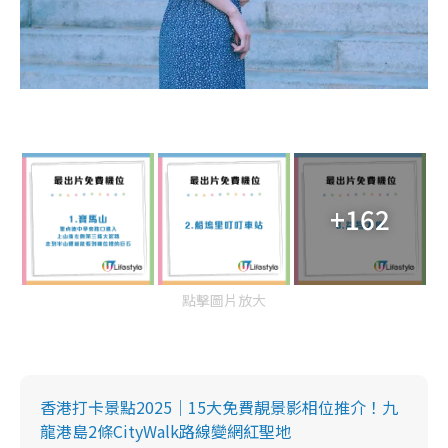
+162
點擊圖片放大
香港打卡景點2025｜15大免費靚景影相位推介！九
龍港島2條CityWalk路線變網紅聖地