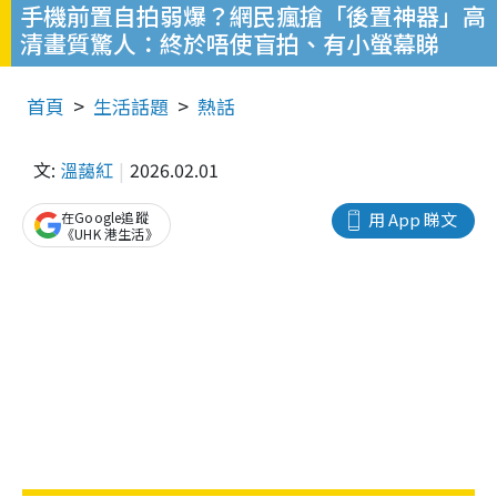
手機前置自拍弱爆？網民瘋搶「後置神器」高
清畫質驚人：終於唔使盲拍、有小螢幕睇
首頁
生活話題
熱話
文:
溫藹紅
2026.02.01
在Google追蹤
用 App 睇文
《UHK 港生活》