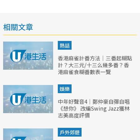
相關文章
熱話
香港麻雀計番方法｜三番起糊點
計？大三元/十三么幾多番？香
港麻雀食糊番數表一覽
娛樂
中年好聲音4｜鄭仲豪自彈自唱
《想你》 改編Swing Jazz獲林
志美高度評價
戶外郊遊