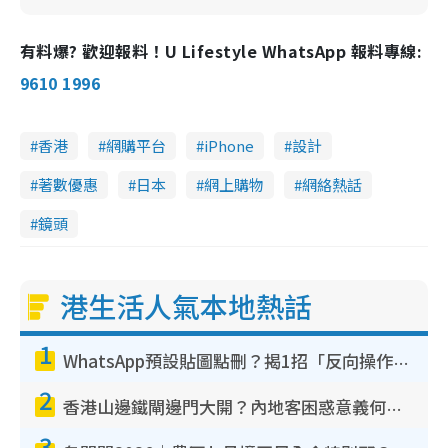
有料爆? 歡迎報料！U Lifestyle WhatsApp 報料專線:
9610 1996
香港
網購平台
iPhone
設計
著數優惠
日本
網上購物
網絡熱話
鏡頭
港生活人氣本地熱話
1
WhatsApp預設貼圖點刪？揭1招「反向操作」還原簡潔介面 附3步實測教學
2
香港山邊鐵閘邊門大開？內地客困惑意義何在！網民神回覆：呢種叫法理性防禦
3