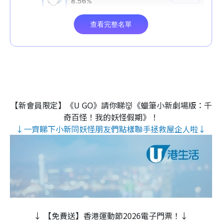
【新會員限定】《U GO》請你睇👹《蠟筆小新劇場版：千
奇百怪！我的妖怪假期》！
↓一齊睇下小新同妖怪朋友們點樣聯手拯救屋企人啦↓
↓ 【免費送】香港運動節2026電子門票！↓