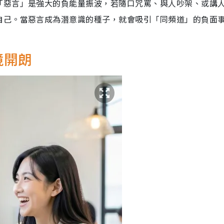
「惡言」是強大的負能量振波，若隨口咒罵、與人吵架、或講
自己。當惡言成為潛意識的種子，就會吸引「同頻道」的負面
境開朗