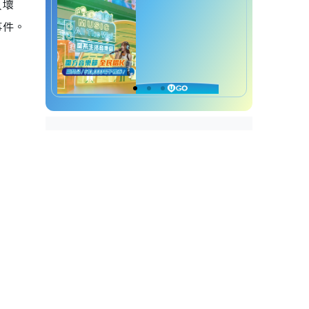
人壞
事件。