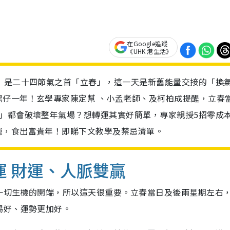
在Google追蹤
《UHK 港生活》
）是二十四節氣之首「立春」，這一天是新舊能量交接的「換
黑仔一年！玄學專家陳定幫 、小孟老師、及柯柏成提醒，立春
」都會破壞整年氣場？想轉運其實好簡單，專家親授5招零成
運，食出富貴年！即睇下文教學及禁忌清單。
運 財運、人脈雙贏
一切生機的開端，所以這天很重要。立春當日及後兩星期左右
埸好、運勢更加好。