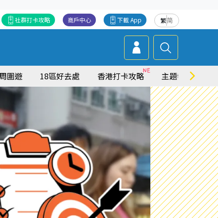
社群打卡攻略
商戶中心
下載 App
繁
简
周圍遊
18區好去處
香港打卡攻略
主題特集