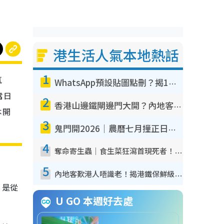
港生活人氣本地熱話
1
氣
WhatsApp預設貼圖點刪？揭1招「反向操作」還原簡潔介面 附3步實測教學
當日
2
香港山邊鐵閘邊門大開？內地客困惑意義何在！網民神回覆：呢種叫法理性防禦
本開
3
鬼門開2026｜農曆七月撞正日全食特別邪？專家警告切忌做一事！揭4大禁忌+2招保平安
4
奪命寄生蟲｜食生菜狂瀉首現死者！疫潮惡化錄1.8萬宗病例 揭洗菜3大謬誤
5
內地客歎港人唔識老！揭港鐵保鮮級冷氣 港人求放過：咪投訴
，是從
U GO 本週好去處