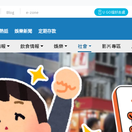
Blog
e-zone
U GO搵好去處
熱話
娛樂新聞
定期存款
情報
飲食情報
娛樂
社會
影片專區