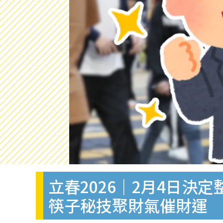
立春2026｜2月4日決
筷子秘技聚財氣催財運