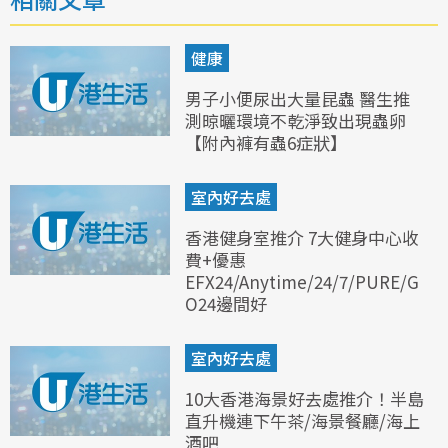
健康
男子小便尿出大量昆蟲 醫生推
測晾曬環境不乾淨致出現蟲卵
【附內褲有蟲6症狀】
室內好去處
香港健身室推介 7大健身中心收
費+優惠
EFX24/Anytime/24/7/PURE/G
O24邊間好
室內好去處
10大香港海景好去處推介！半島
直升機連下午茶/海景餐廳/海上
酒吧