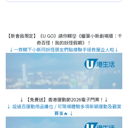
【新會員限定】《U GO》請你睇👹《蠟筆小新劇場版：千
奇百怪！我的妖怪假期》！
↓一齊睇下小新同妖怪朋友們點樣聯手拯救屋企人啦↓
↓ 【免費送】香港運動節2026電子門票！↓
↓ 設過百運動用品攤位 / 可現場體驗多項新穎運動及觀賞
賽事🔥 ↓