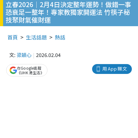
立春2026｜2月4日決定整年運勢！做錯一事
恐衰足一整年！專家教獨家開運法 竹筷子秘
技聚財氣催財運
首頁
生活話題
熱話
文:
梁穎心
2026.02.04
在Google追蹤
用 App 睇文
《UHK 港生活》