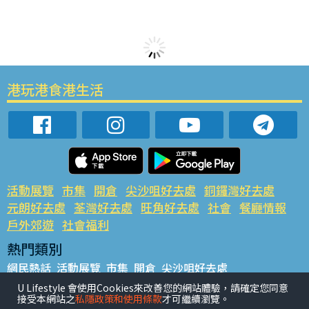
港玩港食港生活
活動展覽
市集
開倉
尖沙咀好去處
銅鑼灣好去處
元朗好去處
荃灣好去處
旺角好去處
社會
餐廳情報
戶外郊遊
社會福利
熱門類別
網民熱話
活動展覽
市集
開倉
尖沙咀好去處
銅鑼灣好去處
元朗好去處
荃灣好去處
旺角好去處
社會
U Lifestyle 會使用Cookies來改善您的網站體驗，請確定您同意
接受本網站之
私隱政策和使用條款
才可繼續瀏覽。
餐廳情報
戶外郊遊