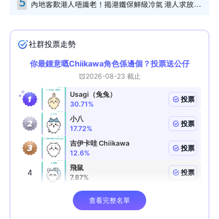
5
內地客歎港人唔識老！揭港鐵保鮮級冷氣 港人求放過：咪投訴