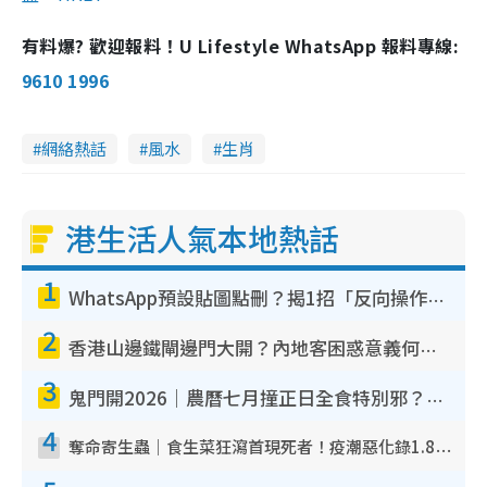
有料爆? 歡迎報料！U Lifestyle WhatsApp 報料專線:
9610 1996
網絡熱話
風水
生肖
港生活人氣本地熱話
1
WhatsApp預設貼圖點刪？揭1招「反向操作」還原簡潔介面 附3步實測教學
2
香港山邊鐵閘邊門大開？內地客困惑意義何在！網民神回覆：呢種叫法理性防禦
3
鬼門開2026｜農曆七月撞正日全食特別邪？專家警告切忌做一事！揭4大禁忌+2招保平安
4
奪命寄生蟲｜食生菜狂瀉首現死者！疫潮惡化錄1.8萬宗病例 揭洗菜3大謬誤