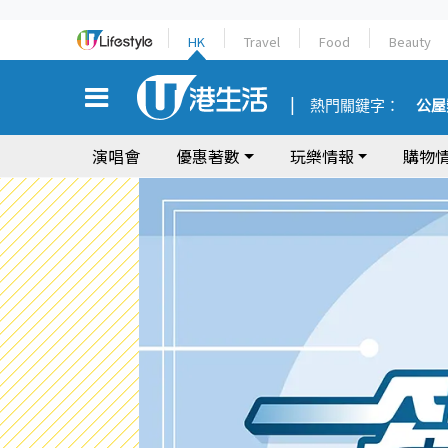
HK
Travel
Food
Beauty
熱門關鍵字：
公屋
演唱會
優惠著數
玩樂情報
購物