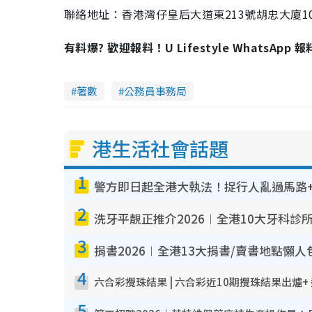
聯絡地址：香港灣仔皇后大道東213號胡忠大廈10
有料爆? 歡迎報料！U Lifestyle WhatsApp 
著數
公務員事務局
港生活社會話題
1
警方即日起全港大執法！捉行人亂過馬路+
2
洗牙平靚正推介2026︱全港10大牙科診
3
捐書2026︱全港13大捐書/賣書地點懶人
4
六合彩攪珠結果 | 六合彩近10期攪珠結果出爐+
5