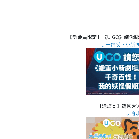
【新會員限定】《U GO》請你
↓一齊睇下小新
【送您🐯】韓國超人
↓將