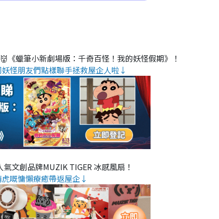
睇👹《蠟筆小新劇場版：千奇百怪！我的妖怪假期》！
同妖怪朋友們點樣聯手拯救屋企人啦↓
氣文創品牌MUZIK TIGER 冰感風扇！
萌虎嘅慵懶療癒帶返屋企↓