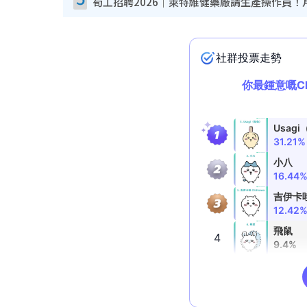
筍工招聘2026｜萊特維健藥廠請生產操作員！月