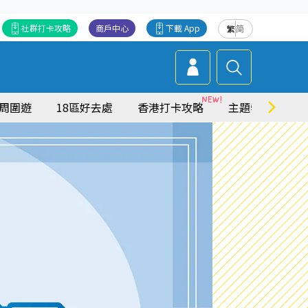
社群打卡攻略
商戶中心
下載 App
繁
简
周圍遊
18區好去處
香港打卡攻略
主題特集