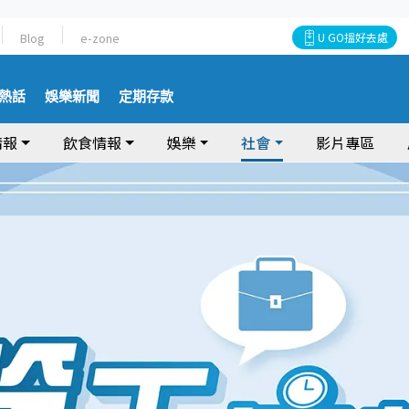
Blog
e-zone
U GO搵好去處
熱話
娛樂新聞
定期存款
情報
飲食情報
娛樂
社會
影片專區