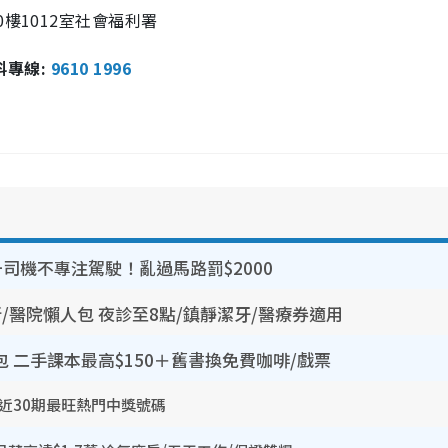
樓1012室社會福利署
報料專線:
9610 1996
司機不專注駕駛！亂過馬路罰$2000
所/醫院懶人包 夜診至8點/鎮靜潔牙/醫療券適用
包 二手課本最高$150＋舊書換免費咖啡/戲票
 近30期最旺熱門中獎號碼