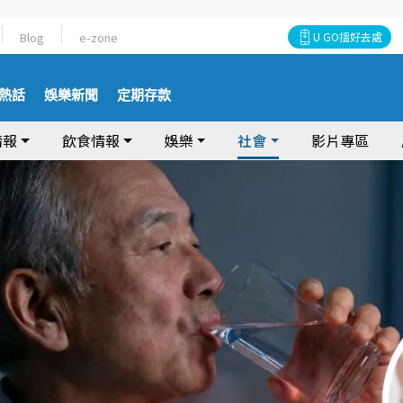
Blog
e-zone
U GO搵好去處
熱話
娛樂新聞
定期存款
情報
飲食情報
娛樂
社會
影片專區