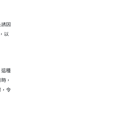
是誘因
，以
。這種
同時，
謝，令