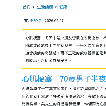
首頁
生活話題
健康
文:
李加傑
2026.04.27
心肌梗塞｜冬天｜唔少朋友習慣在睡房擺放一
隱藏致命危機！內地就發生了一宗因為半夜起
血管疾病的高發期，而不正確的飲水習慣正是
款飲品，以保障自身安全。
心肌梗塞｜70歲男子半
內媒報導了一宗真實的案件，指在凌晨兩點左右
床的他就近拿起半杯睡前沒喝完的水，在飲下後
問後得知，吳先生的身體還算健康，惟偶爾有心