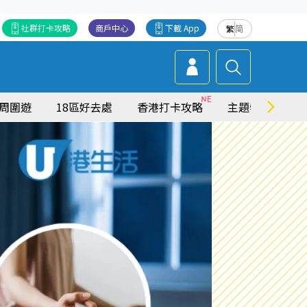
社群打卡攻略
商戶中心
下載 App
繁
简
周圍遊
18區好去處
香港打卡攻略
主題特集