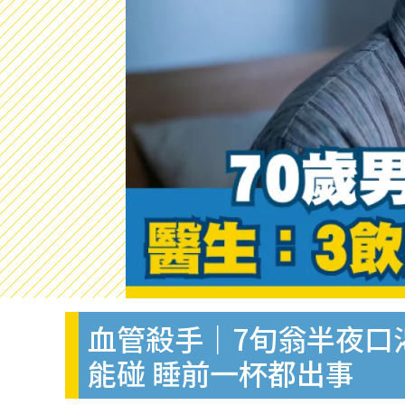
血管殺手｜7旬翁半夜口
能碰 睡前一杯都出事