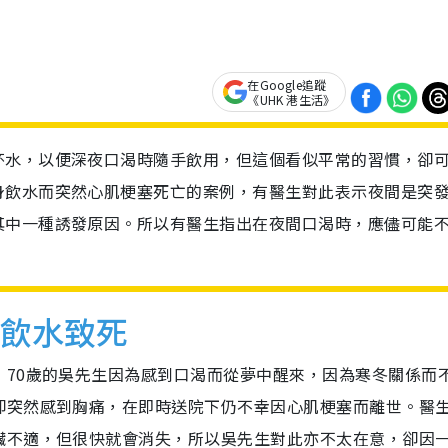
在Google追蹤
《UHK 港生活》
杯水，以便深夜口渴時隨手飲用，但這個看似平常的習慣，卻
身飲水而突然心肌梗塞死亡的案例，有醫生對此表示夜間是突
其中一種誘發原因。所以有醫生指出在夜間口渴時，應儘可能不
夜飲水致死
，70歲的吳先生因為感到口渴而從夢中醒來，因為寒冬關係而
卻突然感到胸痛，在即時送院下仍不幸因心肌梗塞而離世。醫
臟不適，但很快就會消失，所以吳先生對此亦不太在意，卻因