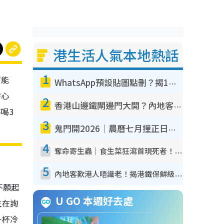
港生活人氣本地熱話
1
可能
WhatsApp預設貼圖點刪？揭1招「反向操作」還原簡潔介面 附3步實測教學
發心
2
香港山邊鐵閘邊門大開？內地客困惑意義何在！網民神回覆：呢種叫法理性防禦
喝3
3
鬼門開2026｜農曆七月撞正日全食特別邪？專家警告切忌做一事！揭4大禁忌+2招保平安
4
奪命寄生蟲｜食生菜狂瀉首現死者！疫潮惡化錄1.8萬宗病例 揭洗菜3大謬誤
5
內地客歎港人唔識老！揭港鐵保鮮級冷氣 港人求放過：咪投訴
不願起
U GO 本週好去處
生在詢
一杯冷