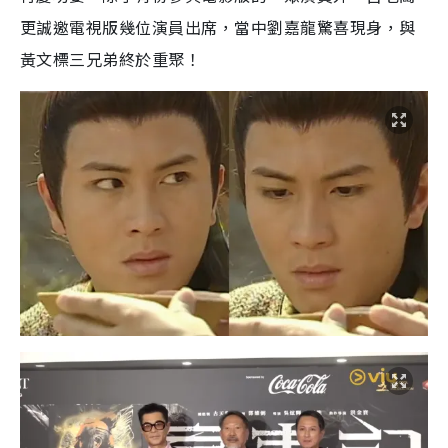
更誠邀電視版幾位演員出席，當中劉嘉龍驚喜現身，與
黃文標三兄弟終於重聚！