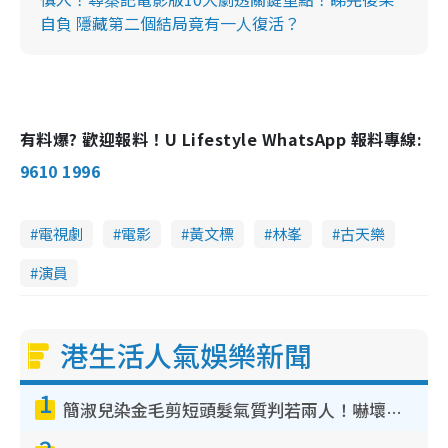
自負 隱藏第二個結局竟有一人復活？
有料爆? 歡迎報料！U Lifestyle WhatsApp 報料專線:
9610 1996
電視劇
電影
黃文標
林峯
古天樂
演員
港生活人氣娛樂新聞
1
簡淑兒染金毛剪短頭髮氣質判若兩人！嚇壞老公麥大力都認唔出：「你做咩事？」