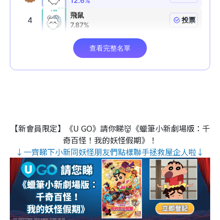
【新會員限定】《U GO》請你睇👹《蠟筆小新劇場版：千
奇百怪！我的妖怪假期》！
↓一齊睇下小新同妖怪朋友們點樣聯手拯救屋企人啦↓