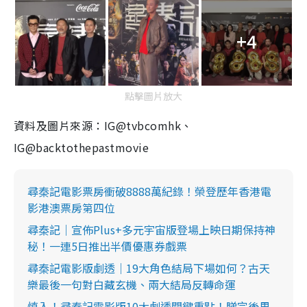
+4
點擊圖片放大
資料及圖片來源：IG@tvbcomhk、
IG@backtothepastmovie
尋秦記電影票房衝破8888萬紀錄！榮登歷年香港電
影港澳票房第四位
尋秦記｜宣佈Plus+多元宇宙版登場上映日期保持神
秘！一連5日推出半價優惠券戲票
尋秦記電影版劇透｜19大角色結局下場如何？古天
樂最後一句對白藏玄機、兩大結局反轉命運
慎入！尋秦記電影版10大劇透關鍵重點！睇完後果