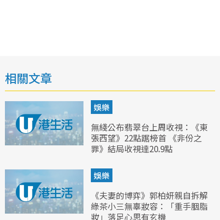
相關文章
娛樂
無綫公布翡翠台上周收視：《東
張西望》22點踞榜首 《非份之
罪》結局收視達20.9點
娛樂
《夫妻的博弈》郭柏妍親自拆解
綠茶小三無辜妝容：「重手胭脂
妝」落足心思有玄機