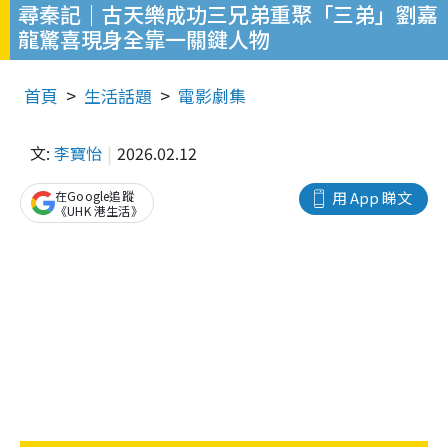
尋秦記｜古天樂成功三兄弟重聚「三弟」劉嘉
龍驚喜現身全靠一關鍵人物
首頁
生活話題
電影劇集
文:
李寶怡
2026.02.12
在Google追蹤
用 App 睇文
《UHK 港生活》