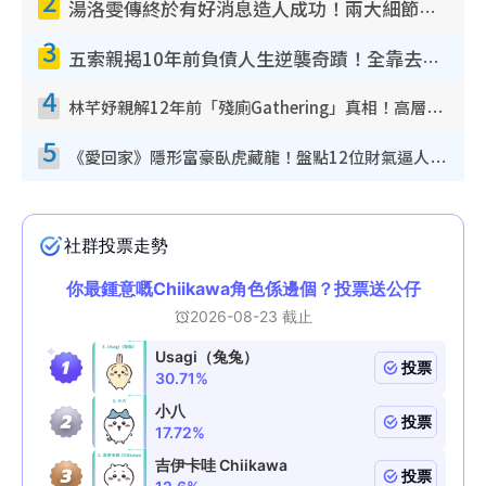
2
湯洛雯傳終於有好消息造人成功！兩大細節曝孕味極濃惹猜測：大肚婆先會咁！
3
五索親揭10年前負債人生逆襲奇蹟！全靠去一地方轉運後即遇上馬先生
4
林芊妤親解12年前「殘廁Gathering」真相！高層解約一句話重創尊嚴至今拒返TVB
5
《愛回家》隱形富豪臥虎藏龍！盤點12位財氣逼人的有錢藝人：呢位靚女3億身家唔憂做