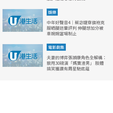
娛樂
中年好聲音4｜蔡宓婕穿旗袍克
服晒腿迷暈評判 伸腿想加分被
車婉婉當場制止
電影劇集
夫妻的博弈張頴康角色全解構：
狠甩30磅演「媽寶渣男」 肢體
搞笑獲讚有周星馳底蘊