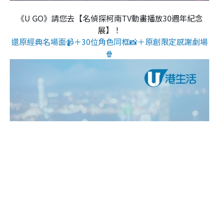
《U GO》請您去【名偵探柯南TV動畫播放30週年紀念
展】！
還原經典名場面📹＋30位角色同框📸＋原創限定感謝劇場
🍿