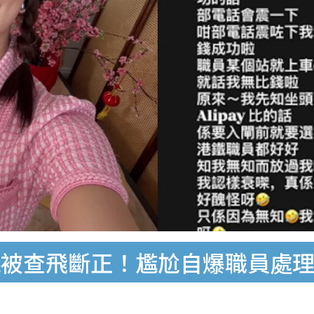
錢被查飛斷正！尷尬自爆職員處