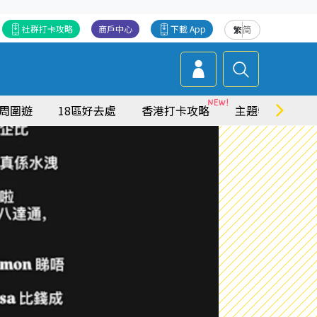
社群打卡攻略
商戶中心
下載 App
繁
简
周圍遊
18區好去處
香港打卡攻略
主題特集