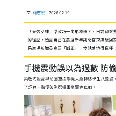
文:
羅志宏
2026.02.19
「東張女神」梁敏巧一向形象親民，日前卻險些捲
的經歷，透露自己在農曆新年期間搭東鐵綫回
果當場被職員查票「斷正」，令她羞愧得直呼
手機震動誤以為過數 防
梁敏巧透露早前因更換手機未能轉移學生八達通，
了舒適一點便破例選擇乘坐頭等車廂。