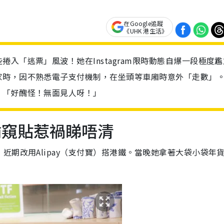
在Google追蹤
《UHK 港生活》
入「逃票」風波！她在Instagram限時動態自爆一段極度尷
家時，因不熟悉電子支付機制，在坐頭等車廂時意外「走數」
：「好醜怪！無面見人呀！」
偷窺貼惹禍睇唔清
近期改用Alipay（支付寶）搭港鐵。當晚她拿著大袋小袋年