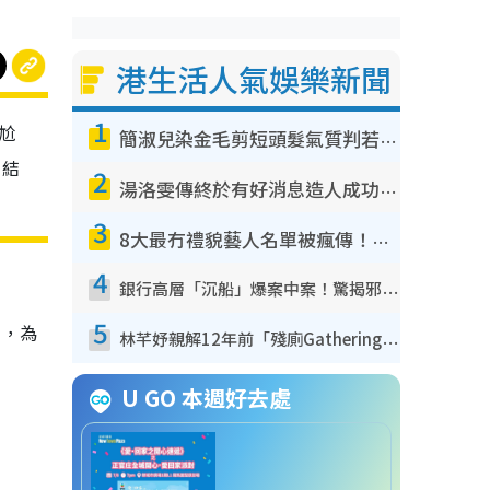
港生活人氣娛樂新聞
1
尬
簡淑兒染金毛剪短頭髮氣質判若兩人！嚇壞老公麥大力都認唔出：「你做咩事？」
。結
2
湯洛雯傳終於有好消息造人成功！兩大細節曝孕味極濃惹猜測：大肚婆先會咁！
3
8大最冇禮貌藝人名單被瘋傳！網民揭發明星真面目 一致數臭呢位係無品天花板？
4
銀行高層「沉船」爆案中案！驚揭邪教洗腦操控賣淫被吞600萬 幕後黑手講多錯多
5
貨，為
林芊妤親解12年前「殘廁Gathering」真相！高層解約一句話重創尊嚴至今拒返TVB
U GO 本週好去處