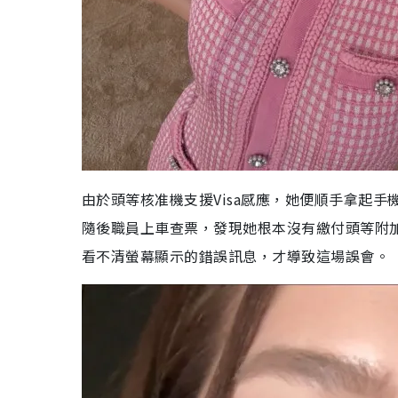
由於頭等核准機支援Visa感應，她便順手拿起
隨後職員上車查票，發現她根本沒有繳付頭等附
看不清螢幕顯示的錯誤訊息，才導致這場誤會。