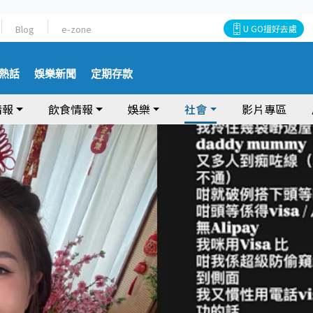
Blog
e-zone
U GO搵好去處
熱話
娛樂新聞
定期存款
情報
飲食情報
娛樂
社會
影片專區