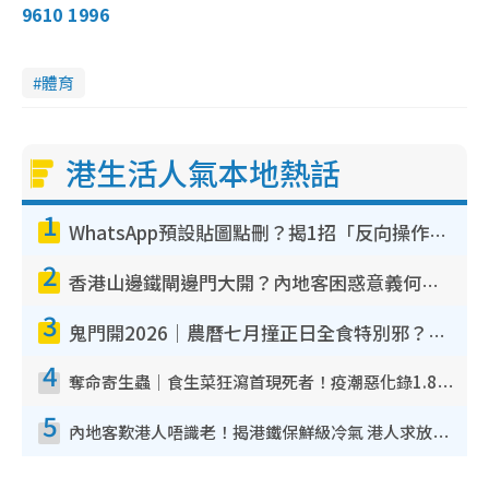
9610 1996
體育
港生活人氣本地熱話
1
WhatsApp預設貼圖點刪？揭1招「反向操作」還原簡潔介面 附3步實測教學
2
香港山邊鐵閘邊門大開？內地客困惑意義何在！網民神回覆：呢種叫法理性防禦
3
鬼門開2026｜農曆七月撞正日全食特別邪？專家警告切忌做一事！揭4大禁忌+2招保平安
4
奪命寄生蟲｜食生菜狂瀉首現死者！疫潮惡化錄1.8萬宗病例 揭洗菜3大謬誤
5
內地客歎港人唔識老！揭港鐵保鮮級冷氣 港人求放過：咪投訴