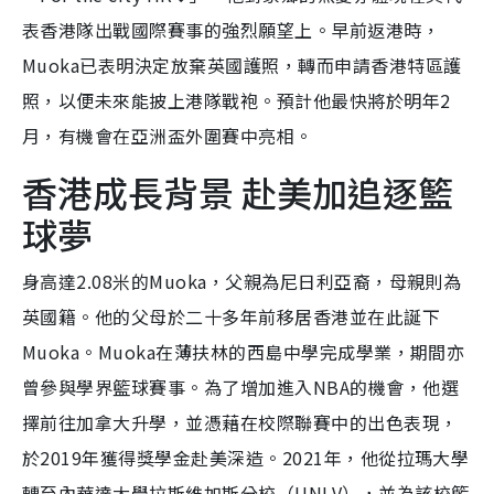
表香港隊出戰國際賽事的強烈願望上。早前返港時，
Muoka已表明決定放棄英國護照，轉而申請香港特區護
照，以便未來能披上港隊戰袍。預計他最快將於明年2
月，有機會在亞洲盃外圍賽中亮相。
香港成長背景 赴美加追逐籃
球夢
身高達2.08米的Muoka，父親為尼日利亞裔，母親則為
英國籍。他的父母於二十多年前移居香港並在此誕下
Muoka。Muoka在薄扶林的西島中學完成學業，期間亦
曾參與學界籃球賽事。為了增加進入NBA的機會，他選
擇前往加拿大升學，並憑藉在校際聯賽中的出色表現，
於2019年獲得獎學金赴美深造。2021年，他從拉瑪大學
轉至內華達大學拉斯維加斯分校（UNLV），並為該校籃