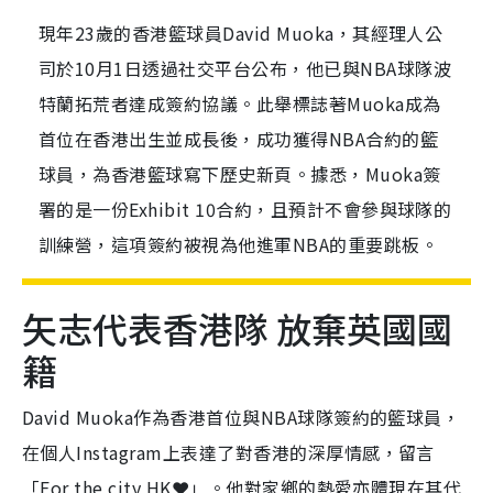
現年23歲的香港籃球員David Muoka，其經理人公
司於10月1日透過社交平台公布，他已與NBA球隊波
特蘭拓荒者達成簽約協議。此舉標誌著Muoka成為
首位在香港出生並成長後，成功獲得NBA合約的籃
球員，為香港籃球寫下歷史新頁。據悉，Muoka簽
署的是一份Exhibit 10合約，且預計不會參與球隊的
訓練營，這項簽約被視為他進軍NBA的重要跳板。
矢志代表香港隊 放棄英國國
籍
David Muoka作為香港首位與NBA球隊簽約的籃球員，
在個人Instagram上表達了對香港的深厚情感，留言
「For the city HK❤️」。他對家鄉的熱愛亦體現在其代