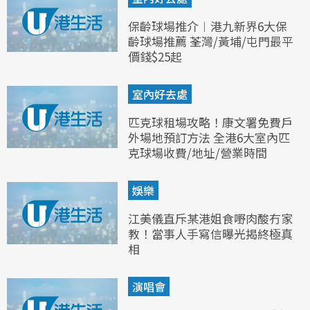
保齡球場推介︱港九新界6大保
齡球場推薦 荃灣/黃埔/屯門最平
價錢$25起
室內好去處
匹克球租場攻略！康文署免費戶
外場地預訂方法 全港6大室內匹
克球場收費/地址/營業時間
娛樂
江美儀直斥某港姐食嘢肉酸冇家
教！當事人手寫信曝光揭終極真
相
演唱會