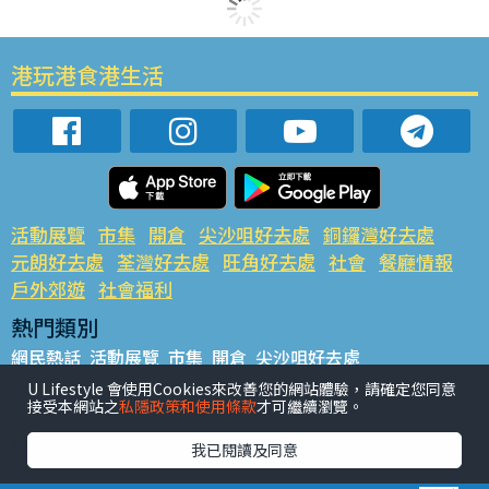
港玩港食港生活
活動展覽
市集
開倉
尖沙咀好去處
銅鑼灣好去處
元朗好去處
荃灣好去處
旺角好去處
社會
餐廳情報
戶外郊遊
社會福利
熱門類別
網民熱話
活動展覽
市集
開倉
尖沙咀好去處
銅鑼灣好去處
元朗好去處
荃灣好去處
旺角好去處
社會
U Lifestyle 會使用Cookies來改善您的網站體驗，請確定您同意
接受本網站之
私隱政策和使用條款
才可繼續瀏覽。
餐廳情報
戶外郊遊
熱門標籤
我已閱讀及同意
#UGO搵好去處
#人氣活動推介
#美食社群熱話