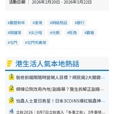
活動日期
2026年2月20日 - 2026年3月22日
農曆新年
荃灣
網絡熱話
銀行
銅鑼灣
尖沙咀
元朗
旺角
觀塘
屯門
屯門市廣場
港生活人氣本地熱話
1
裝修拆鐵閘隨時變賊人目標？網民揭2大關鍵用途：裝新式等於白裝？附新舊鐵閘分別
2
網傳公院改用內地/副廠藥？醫生拆解正副廠分別 揭4類人換藥隨時出事
3
怕蟲人士夏日救星！日本3COINS爆紅驅蟲神器$45起 1招「全程免觸碰」輕鬆搞定小強
4
立秋2026｜8月7日立秋進入「多事之秋」 3件事唔做得！專家教6招開運 清枱頭／銀包納氣接好運