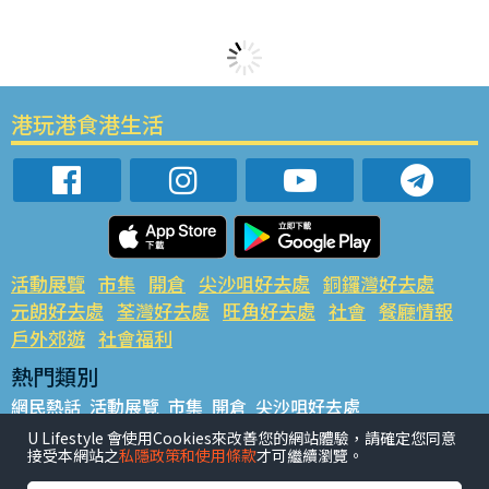
港玩港食港生活
活動展覽
市集
開倉
尖沙咀好去處
銅鑼灣好去處
元朗好去處
荃灣好去處
旺角好去處
社會
餐廳情報
戶外郊遊
社會福利
熱門類別
網民熱話
活動展覽
市集
開倉
尖沙咀好去處
銅鑼灣好去處
元朗好去處
荃灣好去處
旺角好去處
社會
U Lifestyle 會使用Cookies來改善您的網站體驗，請確定您同意
接受本網站之
私隱政策和使用條款
才可繼續瀏覽。
餐廳情報
戶外郊遊