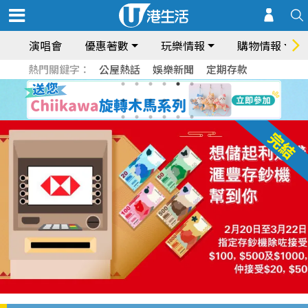
演唱會
優惠著數
玩樂情報
購物情報
熱門關鍵字：
公屋熱話
娛樂新聞
定期存款