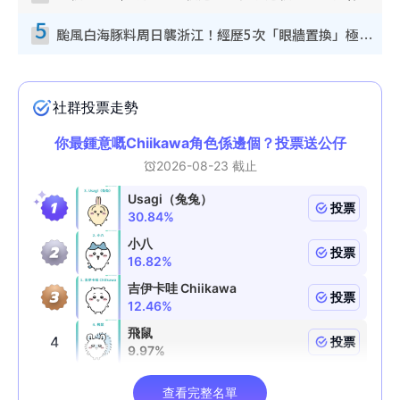
5
颱風白海豚料周日襲浙江！經歷5次「眼牆置換」極罕見 成登陸內地最長途颱風