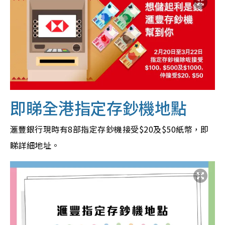
即睇全港指定存鈔機地點
滙豐銀行現時有8部指定存鈔機接受$20及$50紙幣，即
睇詳細地址。