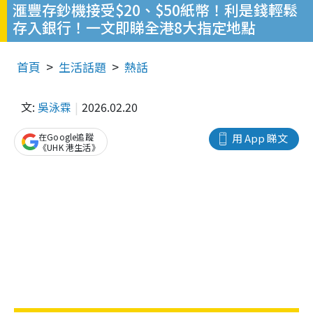
滙豐存鈔機接受$20、$50紙幣！利是錢輕鬆
存入銀行！一文即睇全港8大指定地點
首頁
生活話題
熱話
文:
吳泳霖
2026.02.20
在Google追蹤
用 App 睇文
《UHK 港生活》