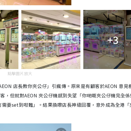
+3
點擊圖片放大
「AEON 店長教你夾公仔」引瘋傳。原來是有顧客於AEON 意見
客，但就對AEON 夾公仔機感到失望「你哋嘅夾公仔機完全係
需要set到咁難」。結果換嚟店長神級回覆，意外成為全港「