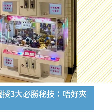
親授3大必勝秘技：唔好夾