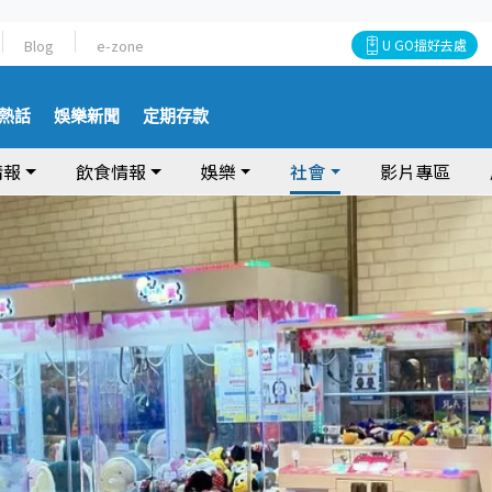
Blog
e-zone
U GO搵好去處
熱話
娛樂新聞
定期存款
情報
飲食情報
娛樂
社會
影片專區