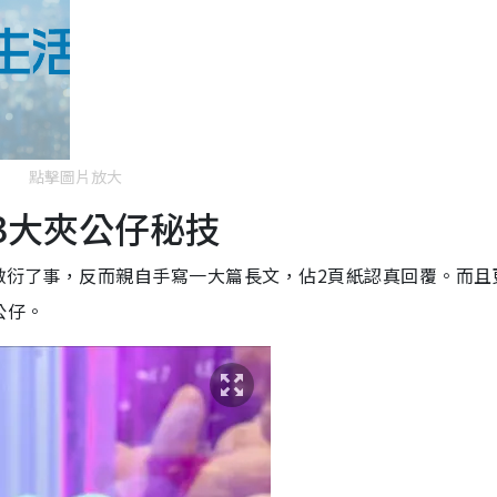
點擊圖片放大
3大夾公仔秘技
」敷衍了事，反而親自手寫一大篇長文，佔2頁紙認真回覆。而且
公仔。