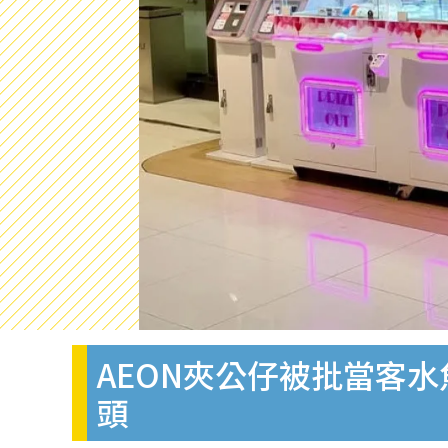
AEON夾公仔被批當客
頭