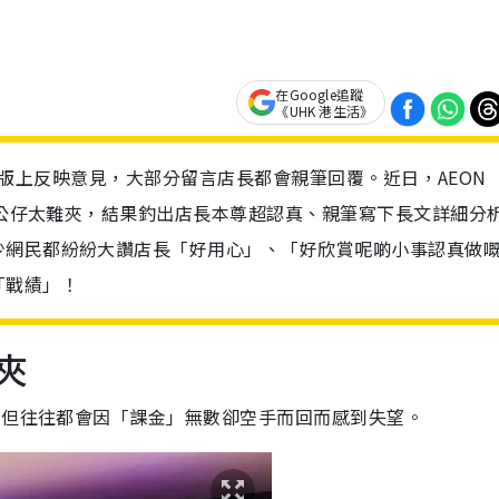
在Google追蹤
《UHK 港生活》
於留言版上反映意見，大部分留言店長都會親筆回覆。近日，AEON 
投訴公仔太難夾，結果釣出店長本尊超認真、親筆寫下長文詳細分
少網民都紛紛大讚店長「好用心」、「好欣賞呢啲小事認真做
「戰績」！
夾
，但往往都會因「課金」無數卻空手而回而感到失望。