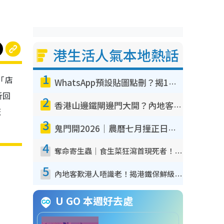
港生活人氣本地熱話
1
「店
WhatsApp預設貼圖點刪？揭1招「反向操作」還原簡潔介面 附3步實測教學
析回
2
香港山邊鐵閘邊門大開？內地客困惑意義何在！網民神回覆：呢種叫法理性防禦
嘅
3
鬼門開2026｜農曆七月撞正日全食特別邪？專家警告切忌做一事！揭4大禁忌+2招保平安
4
奪命寄生蟲｜食生菜狂瀉首現死者！疫潮惡化錄1.8萬宗病例 揭洗菜3大謬誤
5
內地客歎港人唔識老！揭港鐵保鮮級冷氣 港人求放過：咪投訴
U GO 本週好去處