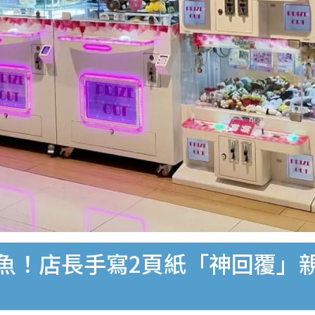
水魚！店長手寫2頁紙「神回覆」