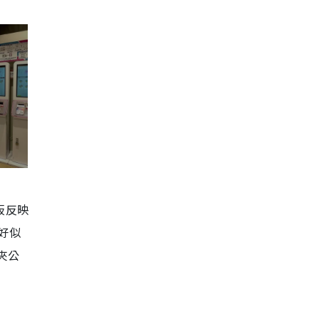
板反映
好似
夾公