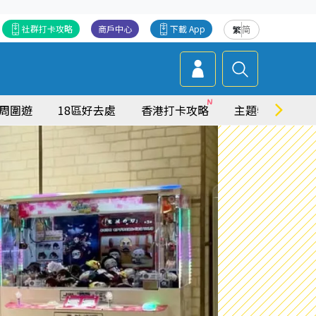
社群打卡攻略
商戶中心
下載 App
繁
简
周圍遊
18區好去處
香港打卡攻略
主題特集