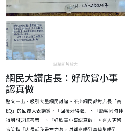
點擊圖片放大
網民大讚店長：好欣賞小事
認真做
貼文一出，吸引大量網民討論。不少網民都對店長「高
EQ」的回覆大表讚賞，「回覆好得體」、「顧客同時仲
得到想要嘅答案」、「好欣賞小事認真做」。有人更留
言笑指「店長話我盡左力啦，咁都夾唔到真係幫唔到