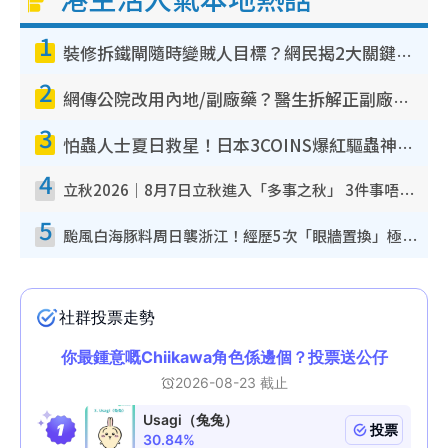
1
裝修拆鐵閘隨時變賊人目標？網民揭2大關鍵用途：裝新式等於白裝？附新舊鐵閘分別
2
網傳公院改用內地/副廠藥？醫生拆解正副廠分別 揭4類人換藥隨時出事
3
怕蟲人士夏日救星！日本3COINS爆紅驅蟲神器$45起 1招「全程免觸碰」輕鬆搞定小強
4
立秋2026｜8月7日立秋進入「多事之秋」 3件事唔做得！專家教6招開運 清枱頭／銀包納氣接好運
5
颱風白海豚料周日襲浙江！經歷5次「眼牆置換」極罕見 成登陸內地最長途颱風