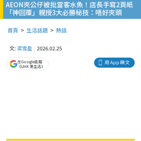
AEON夾公仔被批當客水魚！店長手寫2頁紙
「神回覆」親授3大必勝秘技：唔好夾頭
首頁
生活話題
熱話
文:
梁雪盈
2026.02.25
在Google追蹤
用 App 睇文
《UHK 港生活》