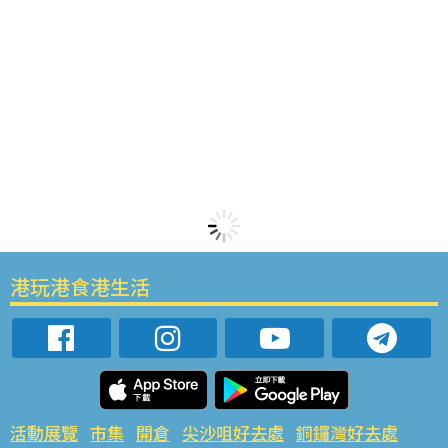
港玩港食港生活
活動展覽
市集
開倉
尖沙咀好去處
銅鑼灣好去處