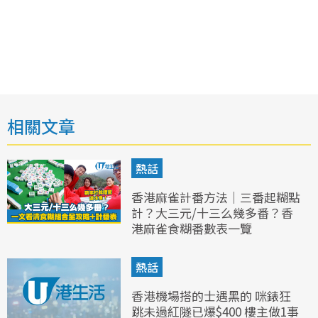
相關文章
熱話
香港麻雀計番方法｜三番起糊點
計？大三元/十三么幾多番？香
港麻雀食糊番數表一覽
熱話
香港機場搭的士遇黑的 咪錶狂
跳未過紅隧已爆$400 樓主做1事