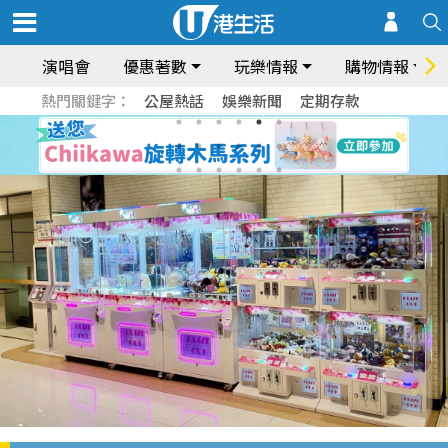
演唱會
優惠著數
玩樂情報
購物情報
熱門關鍵字：
公屋熱話
娛樂新聞
定期存款