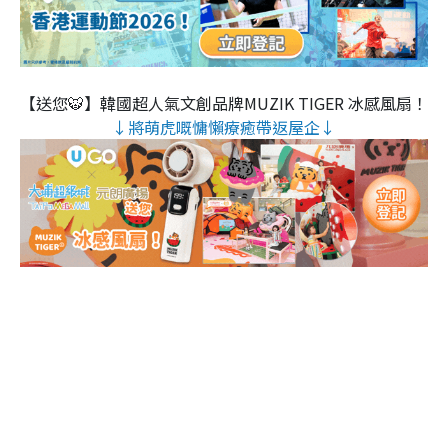
【送您🐯】韓國超人氣文創品牌MUZIK TIGER 冰感風扇！
↓將萌虎嘅慵懶療癒帶返屋企↓