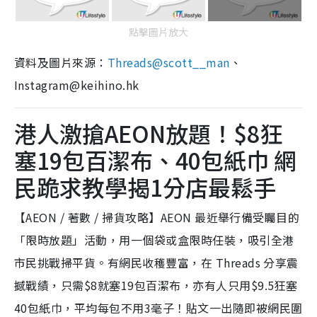
點擊圖片放大
資料及圖片來源：
Threads@
scott__man
、
Instagram@keihino.hk
港人激搶AEON放題！$8狂
塞19包百潔布、40包紙巾 網
民跪求教學揭1分店最鬆手
【AEON / 著數 / 掃貨攻略】AEON 最近舉行備受矚目的
「限時放題」活動，用一個袋或盒限時任裝，吸引全港
市民挑戰掃平貨。有網民收穫豐富，在 Threads 分享震
撼戰績，只需$8就塞19包百潔布，亦有人只用$9.5狂塞
40包紙巾，平均每包不用3毫子！貼文一出隨即被網民圍