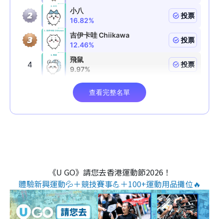
《U GO》請您去香港運動節2026！
體驗新興運動💦＋競技賽事💪＋100+運動用品攤位🔥