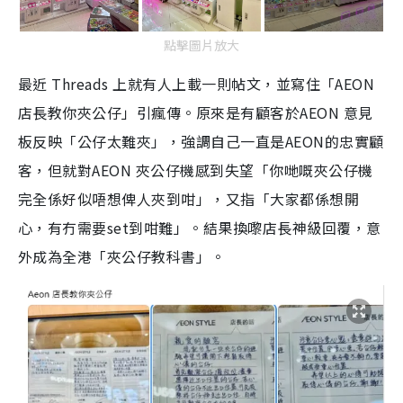
點擊圖片放大
最近 Threads 上就有人上載一則帖文，並寫住「AEON
店長教你夾公仔」引瘋傳。原來是有顧客於AEON 意見
板反映「公仔太難夾」，強調自己一直是AEON的忠實顧
客，但就對AEON 夾公仔機感到失望「你哋嘅夾公仔機
完全係好似唔想俾人夾到咁」，又指「大家都係想開
心，有冇需要set到咁難」。結果換嚟店長神級回覆，意
外成為全港「夾公仔教科書」。