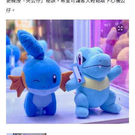
更親授「夾公仔」秘訣，希望可讓客人輕鬆取下心儀公
仔。