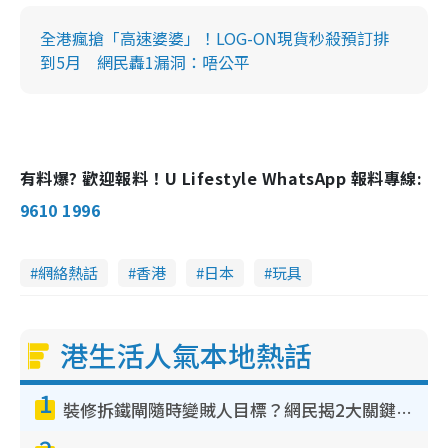
全港瘋搶「高速婆婆」！LOG-ON現貨秒殺預訂排
到5月 網民轟1漏洞：唔公平
有料爆? 歡迎報料！U Lifestyle WhatsApp 報料專線:
9610 1996
網絡熱話
香港
日本
玩具
港生活人氣本地熱話
1
裝修拆鐵閘隨時變賊人目標？網民揭2大關鍵用途：裝新式等於白裝？附新舊鐵閘分別