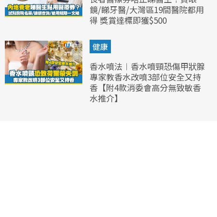
鏡/睇牙醫/大灣區19間醫院都用
得 獎賞達標即獲$500
健康
香水噴法︱香水噴頸恐傷甲狀腺
專家教香水改噴3部位安全又持
香【附4款消委會高分無致敏香
水推介】