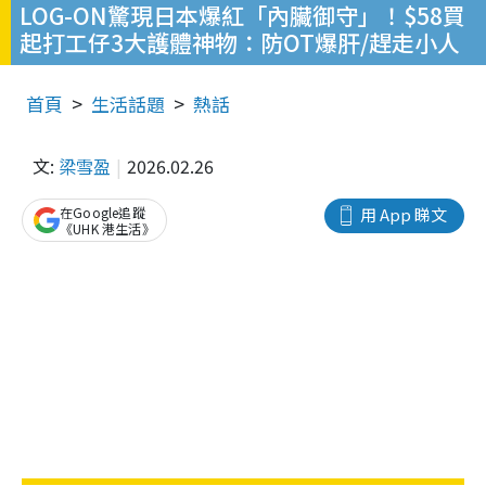
LOG-ON驚現日本爆紅「內臟御守」！$58買
起打工仔3大護體神物：防OT爆肝/趕走小人
首頁
生活話題
熱話
文:
梁雪盈
2026.02.26
在Google追蹤
用 App 睇文
《UHK 港生活》