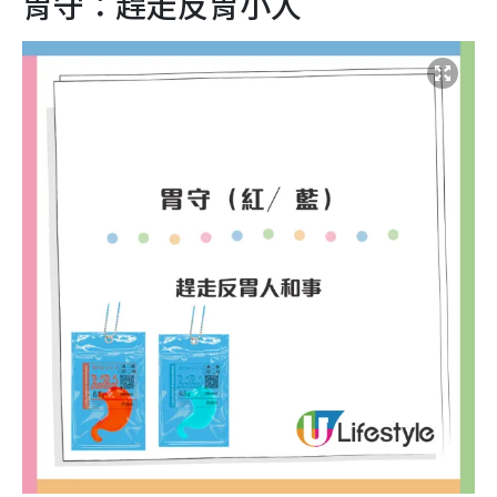
胃守：趕走反胃小人