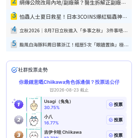
2
網傳公院改用內地/副廠藥？醫生拆解正副廠分別 揭4類人換藥隨時出事
3
怕蟲人士夏日救星！日本3COINS爆紅驅蟲神器$45起 1招「全程免觸碰」輕鬆搞定小強
4
立秋2026｜8月7日立秋進入「多事之秋」 3件事唔做得！專家教6招開運 清枱頭／銀包納氣接好運
5
颱風白海豚料周日襲浙江！經歷5次「眼牆置換」極罕見 成登陸內地最長途颱風