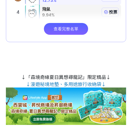
↓「森境奇緣夏日異想尋龍記」限定精品↓
↓漫遊秘境地墊、多用途旅行收納袋↓