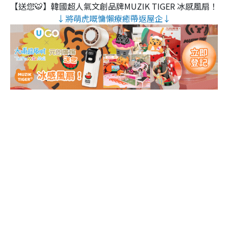
【送您🐯】韓國超人氣文創品牌MUZIK TIGER 冰感風扇！
↓將萌虎嘅慵懶療癒帶返屋企↓