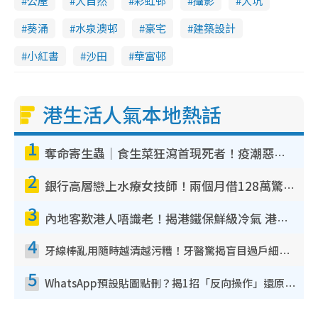
公屋
大自然
彩虹邨
攝影
大坑
葵涌
水泉澳邨
豪宅
建築設計
小紅書
沙田
華富邨
港生活人氣本地熱話
1
奪命寄生蟲｜食生菜狂瀉首現死者！疫潮惡化錄1.8萬宗病例 揭洗菜3大謬誤
2
銀行高層戀上水療女技師！兩個月借128萬驚覺「沉船」沉落火海 揭背後疑似邪教操控賣淫
3
內地客歎港人唔識老！揭港鐵保鮮級冷氣 港人求放過：咪投訴
4
牙線棒亂用隨時越清越污糟！牙醫驚揭盲目過戶細菌恐致蛀牙：呢種先係日常真保養
5
WhatsApp預設貼圖點刪？揭1招「反向操作」還原簡潔介面 附3步實測教學