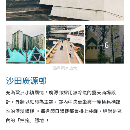
+6
點擊圖片放大
沙田廣源邨
充滿歐洲小鎮風情！廣源邨採用無冷氣的露天商場設
計，外牆以紅磚為主題，邨內中央更坐擁一座極具標誌
性的浪漫鐘樓 。每逢節日鐘樓都會掛上裝飾，絕對是區
內的「拍拖」勝地 ！