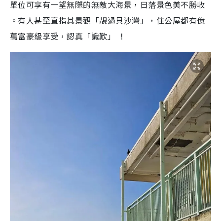
單位可享有一望無際的無敵大海景，日落景色美不勝收
。有人甚至直指其景觀「靚過貝沙灣」，住公屋都有億
萬富豪級享受，認真「識歎」 ！