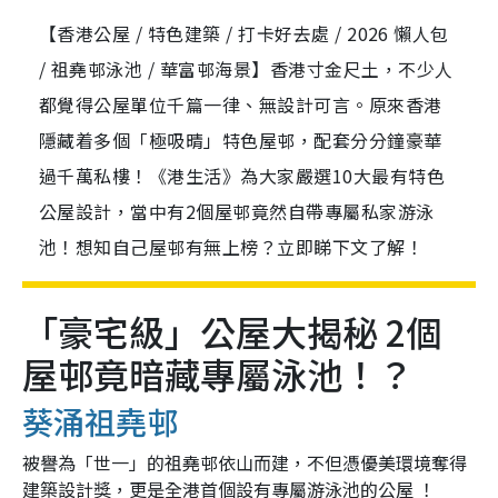
【香港公屋 / 特色建築 / 打卡好去處 / 2026 懶人包
/ 祖堯邨泳池 / 華富邨海景】香港寸金尺土，不少人
都覺得公屋單位千篇一律、無設計可言。原來香港
隱藏着多個「極吸晴」特色屋邨，配套分分鐘豪華
過千萬私樓！《港生活》為大家嚴選10大最有特色
公屋設計，當中有2個屋邨竟然自帶專屬私家游泳
池！想知自己屋邨有無上榜？立即睇下文了解！
「豪宅級」公屋大揭秘 2個
屋邨竟暗藏專屬泳池！？
葵涌祖堯邨
被譽為「世一」的祖堯邨依山而建，不但憑優美環境奪得
建築設計獎，更是全港首個設有專屬游泳池的公屋 ！