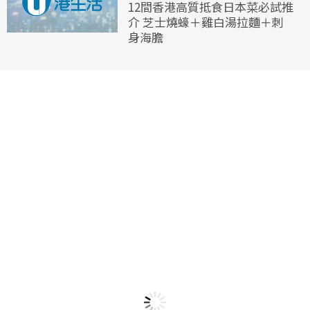
12間香港高質抵食日本菜必試推
介 芝士燒蠔＋雞白湯拉麵＋刺
身海膽