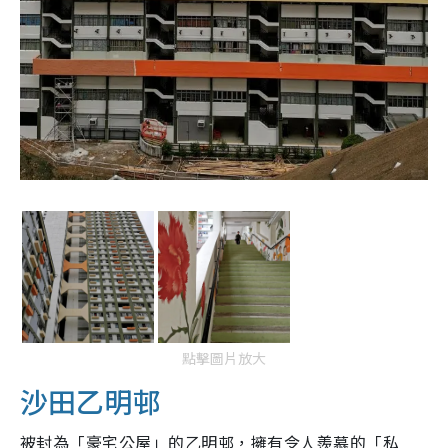
點擊圖片放大
沙田乙明邨
被封為「豪宅公屋」的乙明邨，擁有令人羨慕的「私