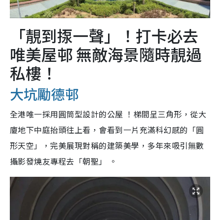
「靚到揼一聲」！打卡必去
唯美屋邨 無敵海景隨時靚過
私樓！
大坑勵德邨
全港唯一採用圓筒型設計的公屋 ！梯間呈三角形，從大
廈地下中庭抬頭往上看，會看到一片充滿科幻感的「圓
形天空」，完美展現對稱的建築美學，多年來吸引無數
攝影發燒友專程去「朝聖」 。