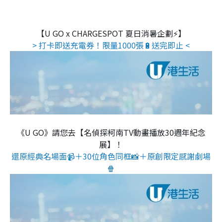
【U GO x CHARGESPOT 夏日消暑企劃⚡】
> 打卡即送充電券！限量1000張🔋送完即止 <
《U GO》請您去【名偵探柯南TV動畫播放30週年紀念
展】！
還原經典名場面📹＋30位角色同框📸＋原創限定感謝劇場
🍿