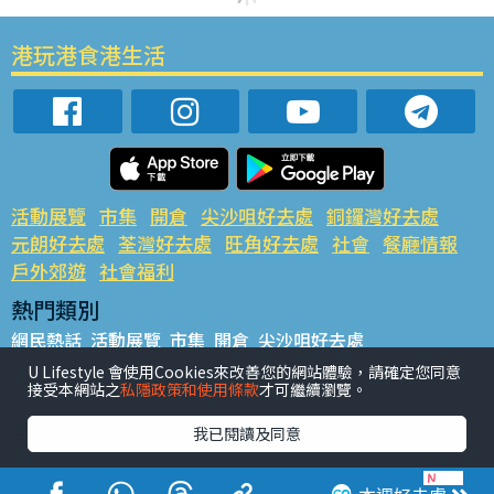
港玩港食港生活
活動展覽
市集
開倉
尖沙咀好去處
銅鑼灣好去處
元朗好去處
荃灣好去處
旺角好去處
社會
餐廳情報
戶外郊遊
社會福利
熱門類別
網民熱話
活動展覽
市集
開倉
尖沙咀好去處
銅鑼灣好去處
元朗好去處
荃灣好去處
旺角好去處
社會
U Lifestyle 會使用Cookies來改善您的網站體驗，請確定您同意
接受本網站之
私隱政策和使用條款
才可繼續瀏覽。
餐廳情報
戶外郊遊
熱門標籤
我已閱讀及同意
#UGO搵好去處
#人氣活動推介
#美食社群熱話
#親子玩樂好去處
#ULifestyle應用程式
#限時搶