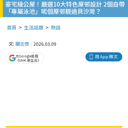
豪宅級公屋！嚴選10大特色屋邨設計 2個自帶
「專屬泳池」呢個屋邨靚過貝沙灣？
首頁
生活話題
熱話
文:
關志傑
2026.03.09
在Google追蹤
用 App 睇文
《UHK 港生活》