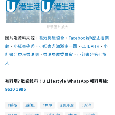
點擊圖片放大
圖片及資料來源：
香港房屋協會
、
Facebook@歷史檔案
館
、
小紅書＠秀
、
小紅書＠
瀟灑走一回
、
CCIDAHK
、
小
紅書＠
香港香港腳
、
香港房屋委員會
、
小紅書＠第七旅
人
有料爆? 歡迎報料！U Lifestyle WhatsApp 報料專線:
9610 1996
房協
彩虹
居屋
貝沙灣
泳池