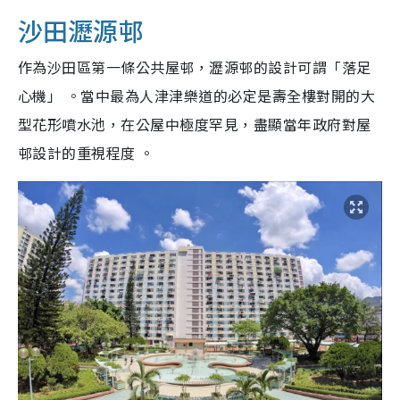
沙田瀝源邨
作為沙田區第一條公共屋邨，瀝源邨的設計可謂「落足
心機」 。當中最為人津津樂道的必定是壽全樓對開的大
型花形噴水池，在公屋中極度罕見，盡顯當年政府對屋
邨設計的重視程度 。