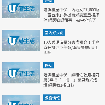
熱話
港漂租屋中伏︱內地女$7,600睡
「窗台床」手機百米高空墮樓摔
碎 網民勸退租事︰被中介坑了
室內好去處
10大香港海景好去處推介！半島
直升機連下午茶/海景餐廳/海上
酒吧
熱話
港漂租屋中伏︱誤租佐敦鳳樓同
層3戶搞「一樓一」驚見紫光熠
熠 網民教1招自救
餐廳情報