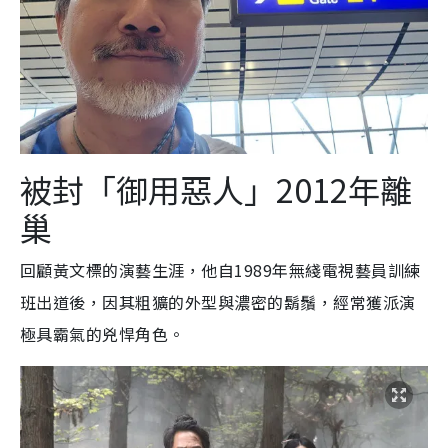
被封「御用惡人」2012年離
巢
回顧黃文標的演藝生涯，他自1989年無綫電視藝員訓練
班出道後，因其粗獷的外型與濃密的鬍鬚，經常獲派演
極具霸氣的兇悍角色。