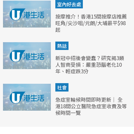
室內好去處
按摩推介！香港15間按摩店推薦
旺角/尖沙咀/元朗/大埔最平$98
起
熱話
新冠中招後會變蠢？研究揭3類
人智商受損：嚴重恐腦老化10
年、輕症跌3分
社會
急症室輪候時間即時更新｜ 全
港18間公立醫院急症室收費及等
候時間一覽