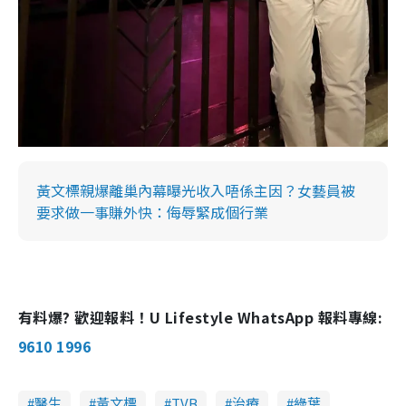
黃文標親爆離巢內幕曝光收入唔係主因？女藝員被
要求做一事賺外快：侮辱緊成個行業
有料爆? 歡迎報料！U Lifestyle WhatsApp 報料專線:
9610 1996
醫生
黃文標
TVB
治療
綠葉