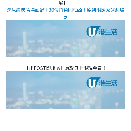
展】！
還原經典名場面📹＋30位角色同框📸＋原創限定感謝劇場
🍿
【出POST即賺💰】賺取無上限現金賞！