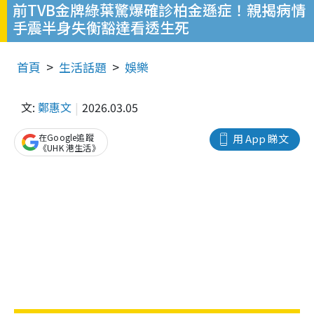
前TVB金牌綠葉驚爆確診柏金遜症！親揭病情
手震半身失衡豁達看透生死
首頁
生活話題
娛樂
文:
鄭惠文
2026.03.05
在Google追蹤
用 App 睇文
《UHK 港生活》