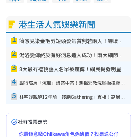
港生活人氣娛樂新聞
1
簡淑兒染金毛剪短頭髮氣質判若兩人！嚇壞老公麥大力都認唔出：「你做咩事？」
2
湯洛雯傳終於有好消息造人成功！兩大細節曝孕味極濃惹猜測：大肚婆先會咁！
3
8大最冇禮貌藝人名單被瘋傳！網民揭發明星真面目 一致數臭呢位係無品天花板？
4
銀行高層「沉船」爆案中案！驚揭邪教洗腦操控賣淫被吞600萬 幕後黑手講多錯多
5
林芊妤親解12年前「殘廁Gathering」真相！高層解約一句話重創尊嚴至今拒返TVB