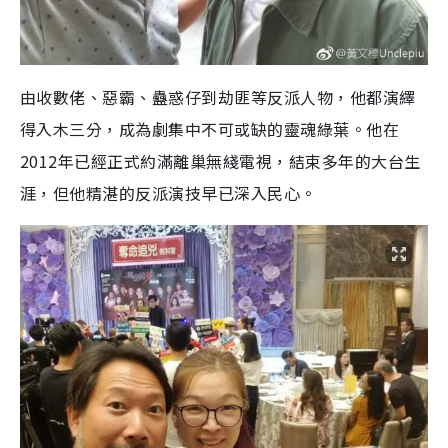
由收數佬、惡霸、蠱惑仔到劫匪等反派人物，他都演繹
得入木三分，成為劇集中不可或缺的靈魂綠葉。他在
2012年已經正式約滿離巢無綫電視，結束多年的大台生
涯，但他精湛的反派演技早已深入民心。