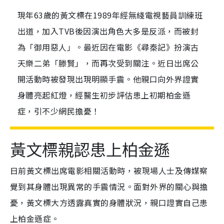
現年63歲的黃文標在1989年經無綫電視藝員訓練班
出道，加入TVB後因演出角色大多是反派，而被封
為「御用惡人」。最近因在電影《尋秦記》扮演古
天樂二弟「滕賢」，而再次受到關注。近日出席公
開活動時被發現出現明顯手震。他親口向外界證實
身體亮起紅燈，經醫生初步評估患上初期柏金遜
症，引不少網民擔憂！
黃文標親認患上柏金遜
日前黃文標出席電影相關活動時，被現場人士及傳媒察
覺到其身體出現異常的手震情況。面對外界的關心與擔
憂，黃文標大方透露真實的身體狀況，親口證實自己患
上柏金遜症。