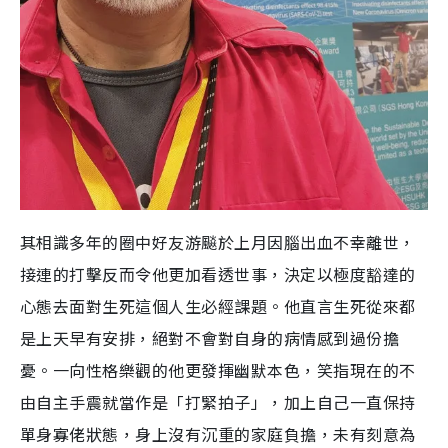
其相識多年的圈中好友游飈於上月因腦出血不幸離世，
接連的打擊反而令他更加看透世事，決定以極度豁達的
心態去面對生死這個人生必經課題。他直言生死從來都
是上天早有安排，絕對不會對自身的病情感到過份擔
憂。一向性格樂觀的他更發揮幽默本色，笑指現在的不
由自主手震就當作是「打緊拍子」，加上自己一直保持
單身寡佬狀態，身上沒有沉重的家庭負擔，未有刻意為