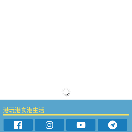
港玩港食港生活