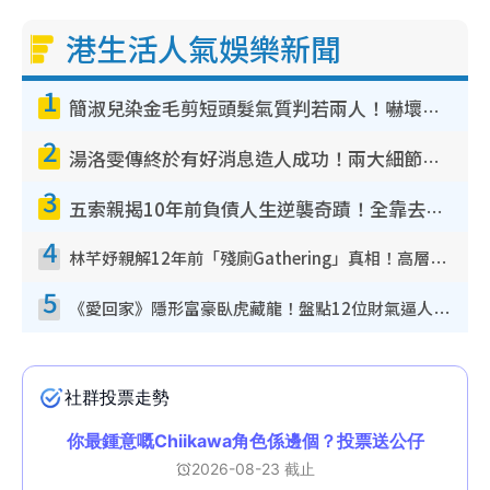
港生活人氣娛樂新聞
1
簡淑兒染金毛剪短頭髮氣質判若兩人！嚇壞老公麥大力都認唔出：「你做咩事？」
2
湯洛雯傳終於有好消息造人成功！兩大細節曝孕味極濃惹猜測：大肚婆先會咁！
3
五索親揭10年前負債人生逆襲奇蹟！全靠去一地方轉運後即遇上馬先生
4
林芊妤親解12年前「殘廁Gathering」真相！高層解約一句話重創尊嚴至今拒返TVB
5
《愛回家》隱形富豪臥虎藏龍！盤點12位財氣逼人的有錢藝人：呢位靚女3億身家唔憂做