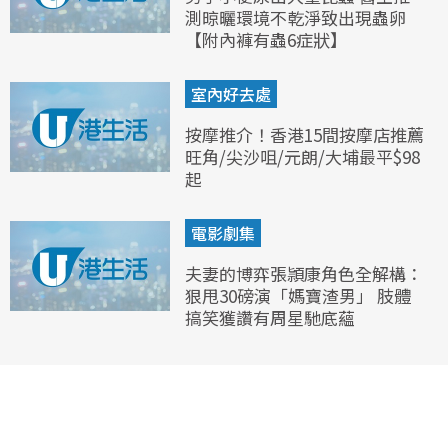
測晾曬環境不乾淨致出現蟲卵
【附內褲有蟲6症狀】
室內好去處
按摩推介！香港15間按摩店推薦
旺角/尖沙咀/元朗/大埔最平$98
起
電影劇集
夫妻的博弈張頴康角色全解構：
狠甩30磅演「媽寶渣男」 肢體
搞笑獲讚有周星馳底蘊