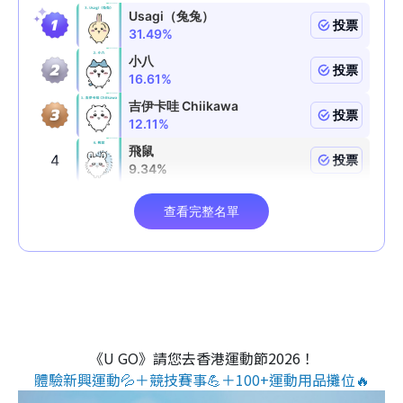
《U GO》請您去香港運動節2026！
體驗新興運動💦＋競技賽事💪＋100+運動用品攤位🔥