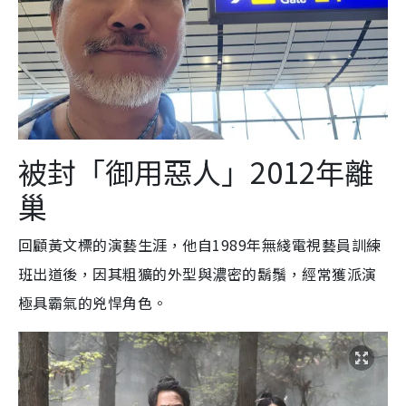
被封「御用惡人」2012年離
巢
回顧黃文標的演藝生涯，他自1989年無綫電視藝員訓練
班出道後，因其粗獷的外型與濃密的鬍鬚，經常獲派演
極具霸氣的兇悍角色。