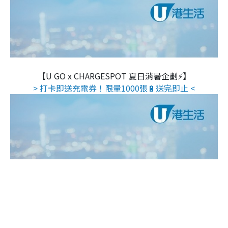
【U GO x CHARGESPOT 夏日消暑企劃⚡】
> 打卡即送充電券！限量1000張🔋送完即止 <