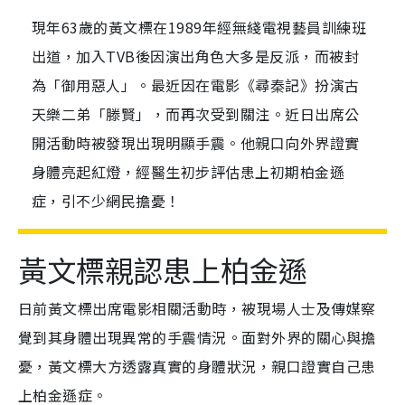
現年63歲的黃文標在1989年經無綫電視藝員訓練班
出道，加入TVB後因演出角色大多是反派，而被封
為「御用惡人」。最近因在電影《尋秦記》扮演古
天樂二弟「滕賢」，而再次受到關注。近日出席公
開活動時被發現出現明顯手震。他親口向外界證實
身體亮起紅燈，經醫生初步評估患上初期柏金遜
症，引不少網民擔憂！
黃文標親認患上柏金遜
日前黃文標出席電影相關活動時，被現場人士及傳媒察
覺到其身體出現異常的手震情況。面對外界的關心與擔
憂，黃文標大方透露真實的身體狀況，親口證實自己患
上柏金遜症。