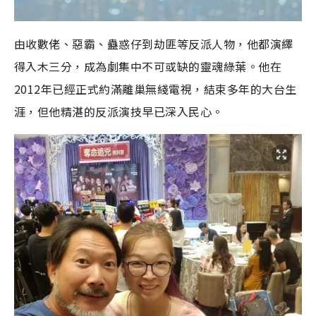
由收數佬、惡霸、蠱惑仔到劫匪等反派人物，他都演繹
得入木三分，成為劇集中不可或缺的靈魂綠葉。他在
2012年已經正式約滿離巢無綫電視，結束多年的大台生
涯，但他精湛的反派演技早已深入民心。