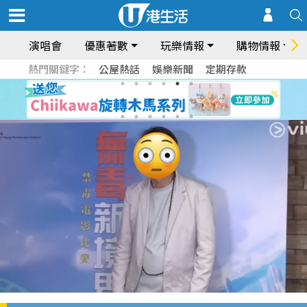
演唱會
優惠著數
玩樂情報
購物情報
熱門關鍵字：
公屋熱話
娛樂新聞
定期存款