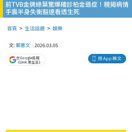
前TVB金牌綠葉驚爆確診柏金遜症！親揭病情
手震半身失衡豁達看透生死
首頁
生活話題
娛樂
文:
鄭惠文
2026.03.05
在Google追蹤
用 App 睇文
《UHK 港生活》