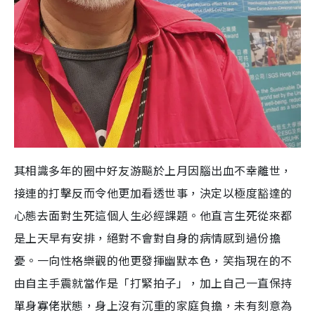
其相識多年的圈中好友游飈於上月因腦出血不幸離世，
接連的打擊反而令他更加看透世事，決定以極度豁達的
心態去面對生死這個人生必經課題。他直言生死從來都
是上天早有安排，絕對不會對自身的病情感到過份擔
憂。一向性格樂觀的他更發揮幽默本色，笑指現在的不
由自主手震就當作是「打緊拍子」，加上自己一直保持
單身寡佬狀態，身上沒有沉重的家庭負擔，未有刻意為