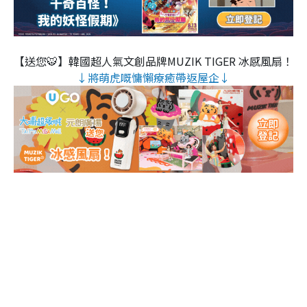
【送您🐯】韓國超人氣文創品牌MUZIK TIGER 冰感風扇！
↓將萌虎嘅慵懶療癒帶返屋企↓