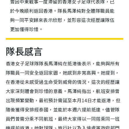
曾因中東戰事一度滯留的香港女子足球代表隊，已
於今晚順利返回香港。隊長馬澤純對全體隊職員能
夠一同平安歸來表示欣慰，並形容這次經歷讓隊伍
更加懂得珍惜。
隊長感言
香港女子足球隊隊長馬澤純在抵港後表示，能夠與所有
隊職員一同安全返回家園，她感到非常高興。她提到，
在香港從未感受過生命受到威脅的情況，這次的經歷讓
大家深刻體會到珍惜的意義。馬澤純指出，航班安排曾
出現頻繁變動，最初預計需延至本月14日才能返港，但
隨後獲得安排經泰國，並能於本週六提前抵達。儘管隊
員們曾需分乘不同航班，最終大家得以一同搭乘同一班
機提前返港。她對球隊、旅行社以及入境處等政府部門