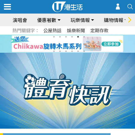
演唱會
優惠著數
玩樂情報
購物情報
熱門關鍵字：
公屋熱話
娛樂新聞
定期存款