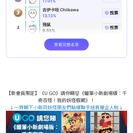
【新會員限定】《U GO》請你睇👹《蠟筆小新劇場版：千
奇百怪！我的妖怪假期》！
↓一齊睇下小新同妖怪朋友們點樣聯手拯救屋企人啦↓