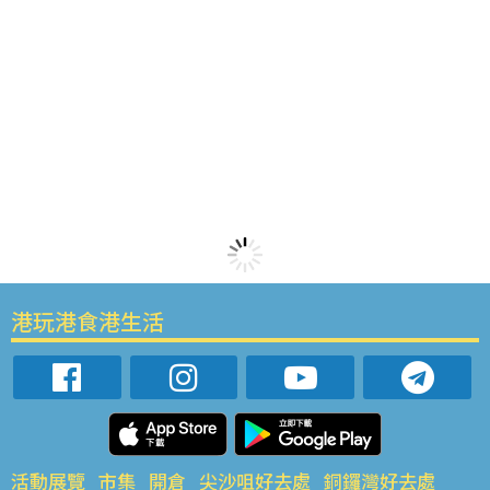
港玩港食港生活
活動展覽
市集
開倉
尖沙咀好去處
銅鑼灣好去處