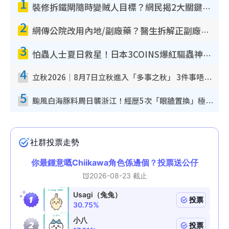
1
裝修拆鐵閘隨時變賊人目標？網民揭2大關鍵用途：裝新式等於白裝？附新舊鐵閘分別
2
網傳公院改用內地/副廠藥？醫生拆解正副廠分別 揭4類人換藥隨時出事
3
怕蟲人士夏日救星！日本3COINS爆紅驅蟲神器$45起 1招「全程免觸碰」輕鬆搞定小強
4
立秋2026｜8月7日立秋進入「多事之秋」 3件事唔做得！專家教6招開運 清枱頭／銀包納氣接好運
5
颱風白海豚料周日襲浙江！經歷5次「眼牆置換」極罕見 成登陸內地最長途颱風