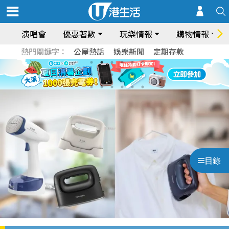
演唱會
優惠著數
玩樂情報
購物情報
熱門關鍵字：
公屋熱話
娛樂新聞
定期存款
目錄