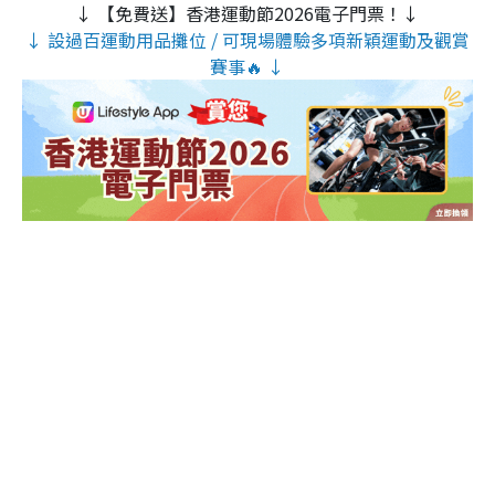
↓ 【免費送】香港運動節2026電子門票！↓
↓ 設過百運動用品攤位 / 可現場體驗多項新穎運動及觀賞
賽事🔥 ↓