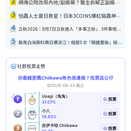
2
網傳公院改用內地/副廠藥？醫生拆解正副廠分別 揭4類人換藥隨時出事
3
怕蟲人士夏日救星！日本3COINS爆紅驅蟲神器$45起 1招「全程免觸碰」輕鬆搞定小強
4
立秋2026｜8月7日立秋進入「多事之秋」 3件事唔做得！專家教6招開運 清枱頭／銀包納氣接好運
5
颱風白海豚料周日襲浙江！經歷5次「眼牆置換」極罕見 成登陸內地最長途颱風