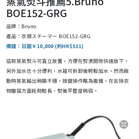
蒸氣熨斗推薦5.Bruno
BOE152-GRG
品牌：Bruno
產品：衣類スチーマー BOE152-GRG
價錢：日圓￥10,800 (約HK$531)
這款蒸氣熨斗可直立放置，方便在熨燙間隙快速放下。
另外加水也十分便利，水箱可拆卸後輕鬆加水。然而啟
動時蒸氣輸出稍顯不穩，按鍵操作略為複雜。在去除衣
物皺摺方面耗時較長，熨後平整度稍弱。