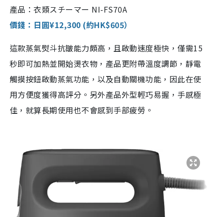
產品：衣類スチーマー NI-FS70A
價錢：日圓¥12,300 (約HK$605）
這款蒸氣熨斗抗皺能力頗高，且啟動速度極快，僅需15
秒即可加熱並開始燙衣物，產品更附帶溫度調節，靜電
觸摸按鈕啟動蒸氣功能，以及自動關機功能，因此在使
用方便度獲得高評分。另外產品外型輕巧易握，手感極
佳，就算長期使用也不會感到手部疲勞。