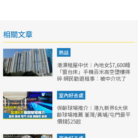
相關文章
熱話
港漂租屋中伏︱內地女$7,600睡
「窗台床」手機百米高空墮樓摔
碎 網民勸退租事︰被中介坑了
室內好去處
保齡球場推介︱港九新界6大保
齡球場推薦 荃灣/黃埔/屯門最平
價錢$25起
室內好去處