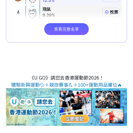
《U GO》請您去香港運動節2026！
體驗新興運動💦＋競技賽事💪＋100+運動用品攤位🔥