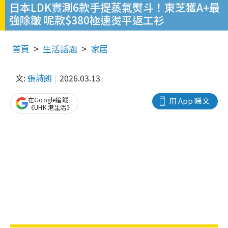
日本LDK實測6款手提蒸氣熨斗！東芝獲A+最
強除皺 呢款$380極速燙平返工衫
首頁
生活話題
家居
文:
張詩朗
2026.03.13
在Google追蹤
用 App 睇文
《UHK 港生活》