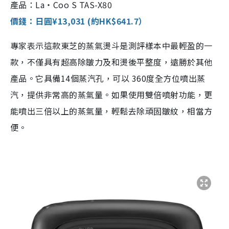
產品：La・Coo S TAS-X80
價錢：日圓¥13,031 (約HK$641.7）
專家表示這款東芝的蒸氣燙斗是測評樣本中最輕盈的一
款，不僅具有超高除皺力及和燙後平整度，遠勝於其他
產品。它具備14個蒸汽孔，可以 360度全方位噴出蒸
汽，提供非常高的蒸氣量。如果使用雙倍噴射功能，更
能噴出三倍以上的蒸氣量，輕鬆去除頑固皺紋，相當方
便。