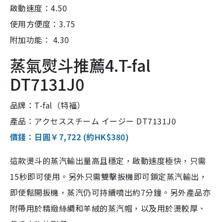
啟動速度：4.50
使用方便度：3.75
附加功能： 4.30
蒸氣熨斗推薦4.T-fal
DT7131J0
品牌：T-fal（特福）
產品：アクセススチーム イージー DT7131J0
價錢：日圓￥7,722 (約HK$380)
這款燙斗的蒸汽輸出量高且穩定，啟動速度極快，只需
15秒即可使用。另外只需雙擊扳機即可鎖定蒸汽輸出，
即使鬆開扳機，蒸汽仍可持續噴出約7分鐘。另外產品亦
附帶用於精緻絲綢和羊絨的蒸汽帽，以及用於燙較厚、