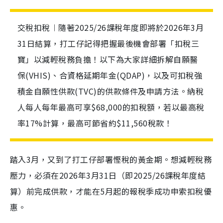
交稅扣稅︱隨著2025/26課稅年度即將於2026年3月
31日結算，打工仔記得把握最後機會部署「扣稅三
寶」以減輕稅務負擔！以下為大家詳細拆解自願醫
保(VHIS)、合資格延期年金(QDAP)，以及可扣稅強
積金自願性供款(TVC)的供款條件及申請方法。納稅
人每人每年最高可享$68,000的扣稅額，若以最高稅
率17%計算，最高可節省約$11,560稅款！
踏入3月，又到了打工仔部署慳稅的黃金期。想減輕稅務
壓力，必須在2026年3月31日（即2025/26課稅年度結
算）前完成供款，才能在5月起的報稅季成功申索扣稅優
惠。