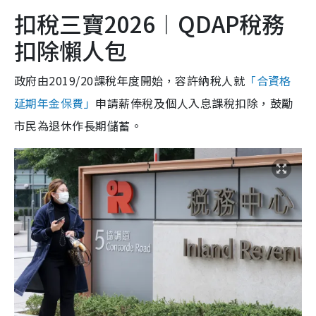
扣稅三寶2026︱QDAP稅務
扣除懶人包
政府由2019/20課稅年度開始，容許納稅人就
「合資格
延期年金保費」
申請薪俸稅及個人入息課稅扣除，鼓勵
市民為退休作長期儲蓄。