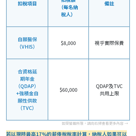
扣稅項目
備註
（每名納
稅人）
自願醫保
$8,000
視乎實際保費
（VHIS）
合資格延
期年金
（QDAP）
QDAP及TVC
$60,000
+強積金自
共用上限
願性供款
（TVC）
若以現時最高17%的薪俸稅稅率計算，納稅人如果可以