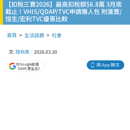
【扣稅三寶2026】最高扣稅額$6.8萬 3月底
截止！VHIS/QDAP/TVC申請懶人包 附滙豐/
恒生/宏利TVC優惠比較
首頁
生活話題
社會
文:
陸秋燕
2026.03.30
在Google追蹤
用 App 睇文
《UHK 港生活》