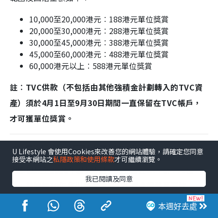
10,000至20,000港元︰188港元單位獎賞
20,000至30,000港元︰288港元單位獎賞
30,000至45,000港元︰388港元單位獎賞
45,000至60,000港元︰488港元單位獎賞
60,000港元以上︰588港元單位獎賞
註︰TVC供款（不包括由其他強積金計劃轉入的TVC資
產）須於4月1日至9月30日期間一直保留在TVC帳戶，
才可獲單位獎賞。
4. Fidelity富達TVC優惠
U Lifestyle 會使用Cookies來改善您的網站體驗，請確定您同意
接受本網站之
私隱政策和使用條款
才可繼續瀏覽。
由即日起至2026年3月31日
，開立
富達MPF
新TVC帳
我已閱讀及同意
戶，並連續10年作出供款或將TVC資產轉移至富達
MPF，可享高達11,600港元基金單位回贈。
本週好去處