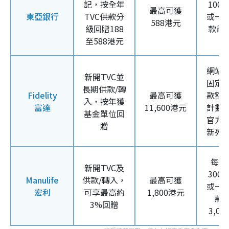
記，按全年
100
最高可獲
東亞銀行
TVC供款分
或一
588港元
級回贈188
款最少
至588港元
港
網站
新開TVC並
固定
長期供款/轉
Fidelity
最高可獲
款額
入，按年獲
富達
11,600港元
計劃
基金單位回
官方
贈
新列
每月
新開TVC及
300
Manulife
供款/轉入，
最高可獲
或一
宏利
可享最高約
1,800港元
款
3%回贈
3,0