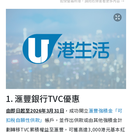
1. 滙豐銀行TVC優惠
由即日起至2026年3月31日
，成功開立
滙豐強積金「可
扣稅自願性供款」
帳戶，並作出供款或由其他強積金計
劃轉移TVC累積權益至滙豐，可獲高達3,000港元基本紅