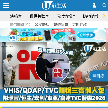
演唱會
優惠著數
玩樂情報
購物情報
熱門關鍵字：
公屋熱話
娛樂新聞
定期存款
目錄