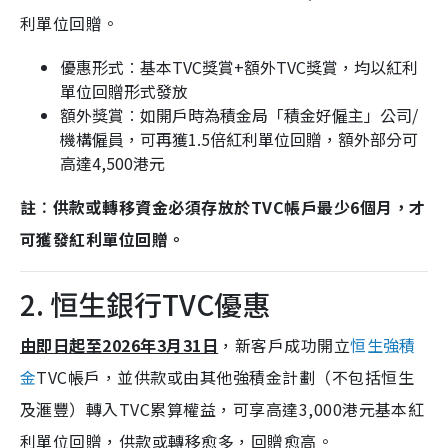
利單位回贈。
優惠形式︰基本TVC獎賞+額外TVC獎賞，均以紅利
單位回贈形式發放
額外獎賞︰如開戶時為積金局「積金好僱主」公司/
機構僱員，可再獲1.5倍紅利單位回贈，額外部分可
高達4,500港元
註︰供款或轉移資金必須存放於TVC帳戶最少6個月，才
可獲發紅利單位回贈。
2. 恒生銀行TVC優惠
由即日起至2026年3月31日
，新客戶成功開立
恒生強積
金
TVC帳戶，並供款或由其他強積金計劃（不包括恒生
及滙豐）轉入TVC累算權益，可享高達3,000港元基本紅
利單位回贈，供款或轉移愈多，回贈愈高。