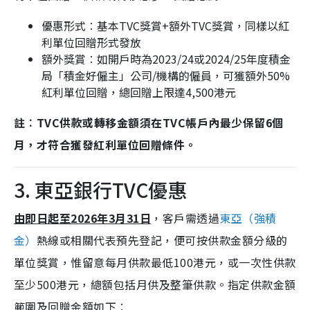
優惠形式︰基本TVC獎賞+額外TVC獎賞，同樣以紅
利單位回贈形式發放
額外獎賞︰如開戶時為2023/24或2024/25年度積金
局「積金好僱主」公司/機構的僱員，可獲額外50%
紅利單位回贈，總回贈上限達4,500港元
註︰TVC供款或轉移金額須在TVC帳戶內最少保留6個
月，才符合獲發紅利單位回贈條件。
3. 東亞銀行TVC優惠
由即日起至2026年3月31日
，客戶需透過
東亞（強積
金）
熱線或相關代表預先登記，便可按供款金額分級的
單位獎賞，惟留意每月供款最低100港元，或一次性供款
至少500港元，總額包括月供及整筆供款。指定供款金額
範圍及回贈金額如下︰