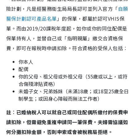
險計劃，凡是經醫務衞生局局長認可並列入官方「
自願
醫保計劃認可產品名單
」的保單，都屬於認可VHIS保
單。而由2019/20課稅年度起，如你或你的同住配偶是
保單持有人，並替自己或「指明親屬」繳交合資格保
費，即可在報稅時申請扣除。符合資格的受保人包括︰
你本人
配偶
你的父母、祖父母或外祖父母（55歲或以上，或符
合傷殘津貼資格）
未婚子女、兄弟姊妹（未滿18歲；或18至25歲全日
制學生；或因身心障礙而無法工作者）
註︰已婚納稅人可以就自己或同住配偶所繳付的保費申
請扣除，但需避免重複申請同一筆保費。夫婦需協議如
何分攤扣除金額，否則申索或會被稅務局拒絕。