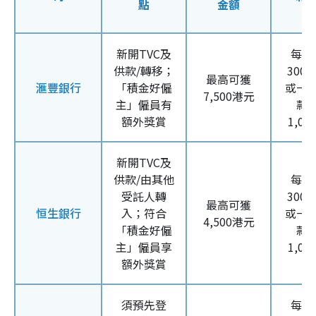
點
金額
新開TVC及
每月
供款/轉移；
300
最高可獲
滙豐銀行
「積金好僱
或一
7,500港元
主」僱員有
款
額外獎賞
1,0
新開TVC及
供款/由其他
每月
受託人轉
300
最高可獲
恒生銀行
入；符合
或一
4,500港元
「積金好僱
款
主」僱員享
1,0
額外獎賞
須預先登
每月