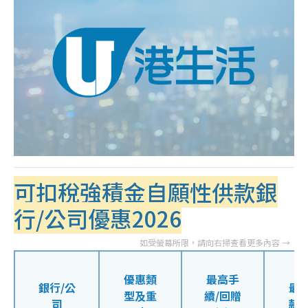
可扣稅強積金自願性供款銀
行/公司優惠2026
優惠類
最高手
銀行/公
最
型及重
續/回贈
司
款