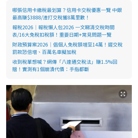
哪張信用卡繳稅最划算？信用卡交稅優惠一覽 中銀
最高賺$3888/渣打交稅獲8萬里數！
報稅2026｜報稅懶人包2026 一文睇清交稅時間
表/16大免稅扣稅額！重要日期+常見問題一覽
財政預算案2026｜倡個人免稅額增至14萬！遲交稅
罰款恐倍增、百萬名車擬加稅
收到稅單想喊？網傳「八達通交稅法」賺1.5%回
贈！實測有1個崩潰代價：手指都斷