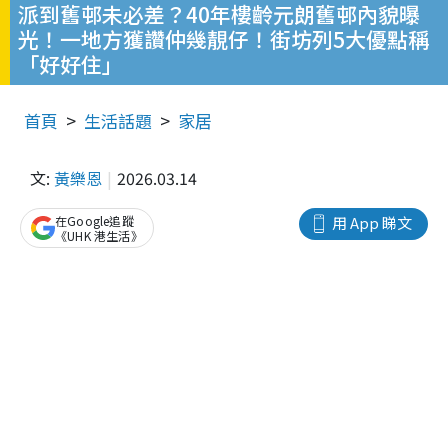
派到舊邨未必差？40年樓齡元朗舊邨內貌曝
光！一地方獲讚仲幾靚仔！街坊列5大優點稱
「好好住」
首頁
生活話題
家居
文:
黃樂恩
2026.03.14
在Google追蹤
用 App 睇文
《UHK 港生活》