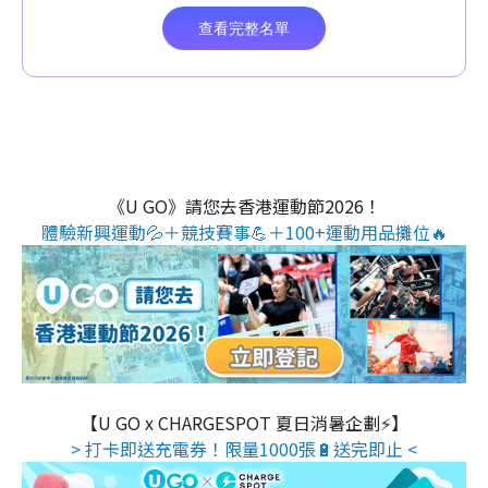
《U GO》請您去香港運動節2026！
體驗新興運動💦＋競技賽事💪＋100+運動用品攤位🔥
【U GO x CHARGESPOT 夏日消暑企劃⚡】
> 打卡即送充電券！限量1000張🔋送完即止 <