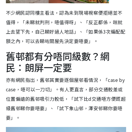
不少網民認同樓主看法，認為未到現場視察便拒絕並不
值得，「未睇就判刑，唔值得呀」、「反正都係，咪就
上去望下先，自己睇好過人地話」、「如果係3次編配配
額之內，可以去睇咗間屋先決定要唔要」。
舊邨都有分唔同級數？網
民：朗屏一定要
亦有網民指出，舊邨其實要逐個屋邨看情況，「case by
case，唔可以一刀切」。有人更直言，部分交通較差或
位置偏遠的舊邨吸引力較低，「試下比d交通唔方便既超
級舊邨睇你要唔要」、「試下象山邨，澤安邨睇你要唔
要」。