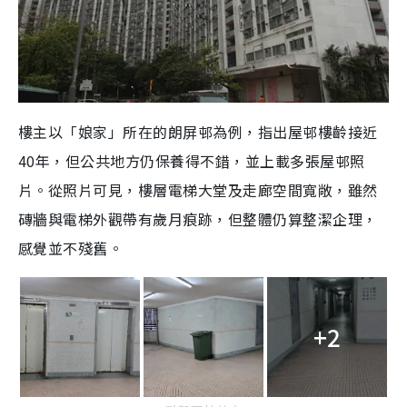
樓主以「娘家」所在的朗屏邨為例，指出屋邨樓齡接近
40年，但公共地方仍保養得不錯，並上載多張屋邨照
片。從照片可見，樓層電梯大堂及走廊空間寬敞，雖然
磚牆與電梯外觀帶有歲月痕跡，但整體仍算整潔企理，
感覺並不殘舊。
+2