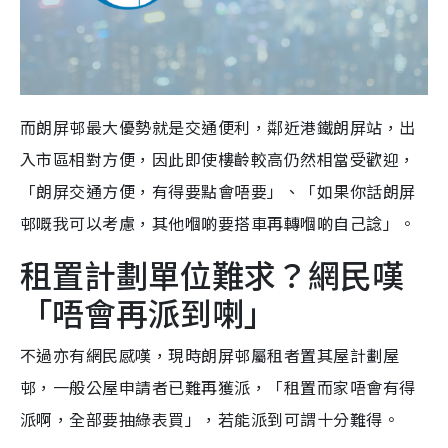
而朗屏邨最大優勢就是交通便利，鄰近港鐵朗屏站，出
入市區相對方便，因此即使樓齡較高仍然相當受歡迎，
「朗屏交通方便，有得要點會唔要」、「如果你話朗屏
邨嘅我可以考慮，其他嗰啲要搭車再轉嗰啲自己諗」。
租置計劃單位難求？網民嘆
「唔會再派到喇」
不過亦有網民感嘆，現時朗屏邨屬租者置其屋計劃屋
邨，一般公屋申請者已難再獲派，「租置而家唔會有得
派啊，全部要抽綠表買」，若能派到可謂十分難得。