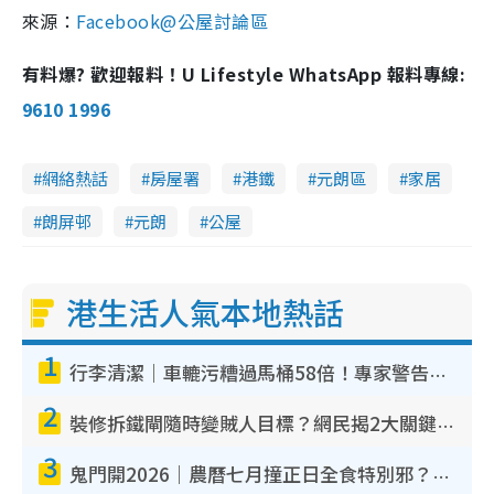
來源：
Facebook@公屋討論區
有料爆? 歡迎報料！U Lifestyle WhatsApp 報料專線:
9610 1996
網絡熱話
房屋署
港鐵
元朗區
家居
朗屏邨
元朗
公屋
港生活人氣本地熱話
1
行李清潔｜車轆污糟過馬桶58倍！專家警告忌用酒精抹 教1招免污手除菌
2
裝修拆鐵閘隨時變賊人目標？網民揭2大關鍵用途：裝新式等於白裝？附新舊鐵閘分別
3
鬼門開2026｜農曆七月撞正日全食特別邪？專家警告切忌做一事！揭4大禁忌+2招保平安