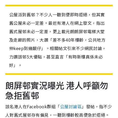
公屋派到舊邨？不少人一聽到便即時拒絕，但其實
舊公屋未必一定差。最近有港人在網上發文，指出
舊式屋邨未必一定差，更上載元朗朗屏邨電梯大堂
及走廊的照片，大讚「差不多40年樓齡，公共地方
仲keep到幾靚仔」。相關帖文引來不少網民討論，
力讚該邨5大優點，甚至直言「有時新樓真係未必
好」。
朗屏邨實況曝光 港人呼籲勿
急拒舊邨
該名港人在Facebook群組「
公屋討論區
」發帖，指不少
人對舊式屋邨存有偏見，一聽到樓齡較高便急於拒絕。