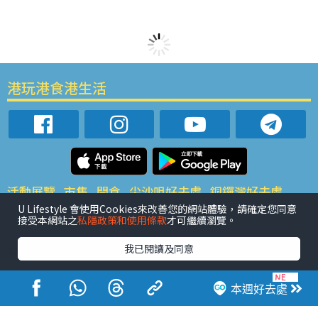
港玩港食港生活
活動展覽
市集
開倉
尖沙咀好去處
銅鑼灣好去處
元朗好去處
荃灣好去處
旺角好去處
社會
餐廳情報
U Lifestyle 會使用Cookies來改善您的網站體驗，請確定您同意
接受本網站之
私隱政策和使用條款
才可繼續瀏覽。
戶外郊遊
社會福利
熱門類別
我已閱讀及同意
網民熱話
活動展覽
市集
開倉
尖沙咀好去處
銅鑼灣好去處
元朗好去處
荃灣好去處
旺角好去處
社會
本週好去處
餐廳情報
戶外郊遊