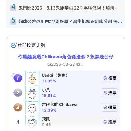
4
鬼門開2026｜8.13鬼節禁忌 22件事唔做得！燒肉、刺身要少食？半夜勿吹口哨/打呢個電話
5
網傳公院改用內地/副廠藥？醫生拆解正副廠分別 揭4類人換藥隨時出事