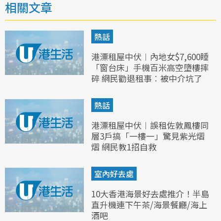
相關文章
熱話
港漂租屋中伏︱內地女$7,600睡
「窗台床」手機百米高空墮樓摔
碎 網民勸退租事︰被中介坑了
熱話
港漂租屋中伏︱誤租佐敦鳳樓同
層3戶搞「一樓一」驚見紫光熠
熠 網民教1招自救
室內好去處
10大香港海景好去處推介！半島
直升機連下午茶/海景餐廳/海上
酒吧