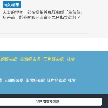
電影劇集
夫妻的博弈｜郭柏妍拍片瘋狂撒嬌「生氣氣」
反差萌！戲外開戰高海寧不為所動笑翻網民
元朗好去處
荃灣好去處
旺角好去處
社會
處
元朗好去處
荃灣好去處
旺角好去處
社會
樂好去處
#ULifestyle應用程式
#限時搶
我已閱讀及同意
話