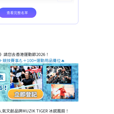
O》請您去香港運動節2026！
＋競技賽事💪＋100+運動用品攤位🔥
氣文創品牌MUZIK TIGER 冰感風扇！