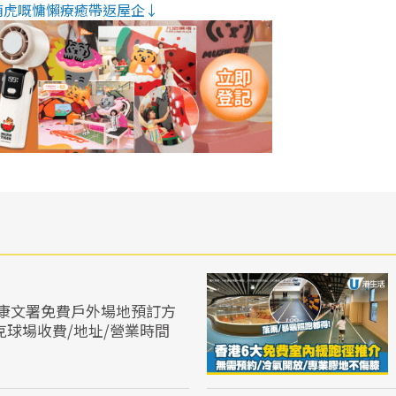
萌虎嘅慵懶療癒帶返屋企↓
康文署免費戶外場地預訂方
克球場收費/地址/營業時間