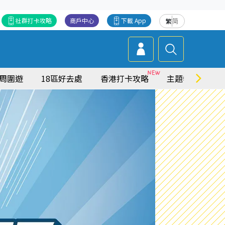
社群打卡攻略
商戶中心
下載 App
繁
简
周圍遊
18區好去處
香港打卡攻略
主題特集