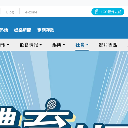
Blog
e-zone
U GO搵好去處
熱話
娛樂新聞
定期存款
情報
飲食情報
娛樂
社會
影片專區