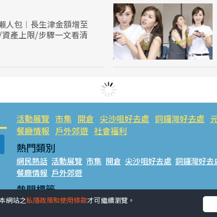
懶人包︱長生津金額增至
格/資產上限/步驟一文看清
）
活動展覽
市集
開倉
尖沙咀好去處
銅鑼灣好去處
餐廳情報
戶外郊遊
社會福利
熱門類別
網民熱話
活動展覽
市集
開倉
尖沙咀好去處
銅鑼灣好去
餐廳情報
戶外郊遊
熱門標籤
受本網站之
私隱政策和使用條款
才可繼續瀏覽。
#UGO搵好去處
#人氣活動推介
#美食社群熱話
#親子玩
#UJetso禮物放送
#ULifestyle商戶中心
#著數
#網絡熱