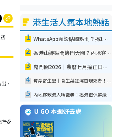
港生活人氣本地熱話
1
最初
WhatsApp預設貼圖點刪？揭1招「反向操作」還原簡潔介面 附3步實測教學
2
香港山邊鐵閘邊門大開？內地客困惑意義何在！網民神回覆：呢種叫法理性防禦
3
鬼門開2026｜農曆七月撞正日全食特別邪？專家警告切忌做一事！揭4大禁忌+2招保平安
4
奪命寄生蟲｜食生菜狂瀉首現死者！疫潮惡化錄1.8萬宗病例 揭洗菜3大謬誤
指出，
5
內地客歎港人唔識老！揭港鐵保鮮級冷氣 港人求放過：咪投訴
U GO 本週好去處
政府受