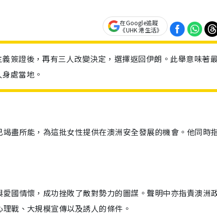
在Google追蹤
《UHK 港生活》
主義簽證後，再有三人改變決定，選擇返回伊朗。此舉意味著
人身處當地。
已竭盡所能，為這批女性提供在澳洲安全發展的機會。他同時
與愛國情懷，成功挫敗了敵對勢力的圖謀。聲明中亦指責澳洲
心理戰、大規模宣傳以及誘人的條件。