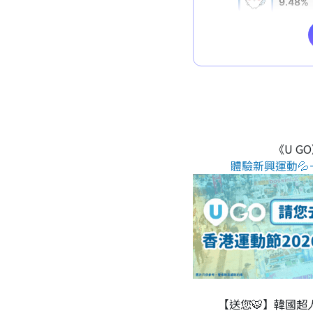
《U G
體驗新興運動💦
【送您🐯】韓國超人