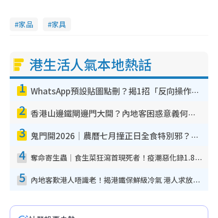
家品
家具
港生活人氣本地熱話
1
WhatsApp預設貼圖點刪？揭1招「反向操作」還原簡潔介面 附3步實測教學
2
香港山邊鐵閘邊門大開？內地客困惑意義何在！網民神回覆：呢種叫法理性防禦
3
鬼門開2026｜農曆七月撞正日全食特別邪？專家警告切忌做一事！揭4大禁忌+2招保平安
4
奪命寄生蟲｜食生菜狂瀉首現死者！疫潮惡化錄1.8萬宗病例 揭洗菜3大謬誤
5
內地客歎港人唔識老！揭港鐵保鮮級冷氣 港人求放過：咪投訴