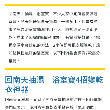
回南天｜抽濕｜浴室寶｜不少人家中廁所會安裝浴
室寶，冬天出暖氣夏天抽濕，一機多用，但是有些
市民認為浴室寶抽濕作用不大，晾衫晾足一晚都唔
乾，原來全因呢啲細節冇做好！有電器舖教路，4招
提高浴室寶效能的方法，2小時即可把衣服晾乾！想
知點揀性能好的浴室寶，以下附消委會評測7款高分
推薦。
回南天抽濕｜浴室寶4招變乾
衣神器
回南天又潮濕，又到了開浴室寶抽濕的時候。B
BE電器
專門店表示，使用浴室寶乾衣重點在於「氣流循環」，