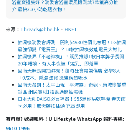
浴室寶邊隻好？消委會浴室暖風機測試7款獲高分推
介 最快3.3小時乾透衣物！
來源：
Threads@bbe.hk
、
HKET
抽濕機消委會評測︱開利$4930性價比奪冠！LG抽濕
最強卻變「電費王」？14款抽濕機效能電費大對比
抽濕機界「不老神機」！網民推爆1款日本牌子長開
20年唔壞、有人半夜被「燒到」即落單
回南天咪長開抽濕機！隨時狂食電兼傷膚 必學8大
「0成本」除濕法寶 擺鹽碗超吸水
回南天殺到！太平山現「平流霧」奇觀、康城慘變重
災區 網民實測1招勁過開抽濕機
日本大創DAISO必買神器！$55迷你烘乾鞋機 春天雨
季必用！無需轉換插頭 充電即用
有料爆? 歡迎報料！U Lifestyle WhatsApp 報料專線:
9610 1996