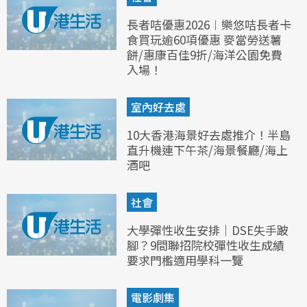
長者咭優惠2026︱樂悠咭長者卡
食買玩逾60項優惠 麥當勞送薯
餅/惠康百佳9折/海洋公園免費
入場！
室內好去處
10大香港海景好去處推介！半島
直升機連下午茶/海景餐廳/海上
酒吧
社會
大學彈性收生安排｜DSE失手跛
腳？9間聯招院校彈性收生成績
要求門檻適用學科一覽
電影劇集