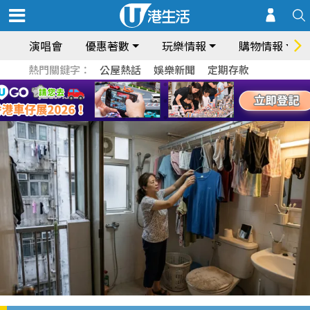
演唱會
優惠著數
玩樂情報
購物情報
熱門關鍵字：
公屋熱話
娛樂新聞
定期存款