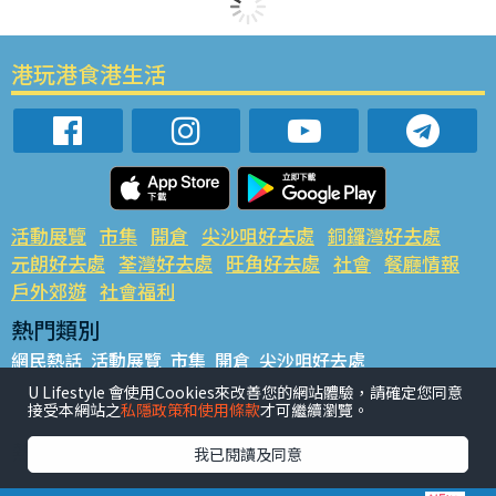
港玩港食港生活
活動展覽
市集
開倉
尖沙咀好去處
銅鑼灣好去處
元朗好去處
荃灣好去處
旺角好去處
社會
餐廳情報
戶外郊遊
社會福利
熱門類別
網民熱話
活動展覽
市集
開倉
尖沙咀好去處
銅鑼灣好去處
元朗好去處
荃灣好去處
旺角好去處
社會
U Lifestyle 會使用Cookies來改善您的網站體驗，請確定您同意
接受本網站之
私隱政策和使用條款
才可繼續瀏覽。
餐廳情報
戶外郊遊
熱門標籤
我已閱讀及同意
#UGO搵好去處
#人氣活動推介
#美食社群熱話