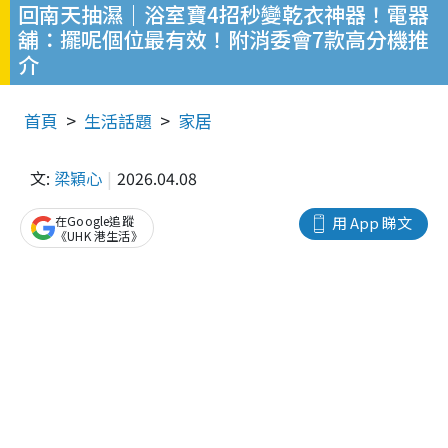
回南天抽濕｜浴室寶4招秒變乾衣神器！電器
舖：擺呢個位最有效！附消委會7款高分機推
介
首頁
生活話題
家居
文:
梁穎心
2026.04.08
在Google追蹤
用 App 睇文
《UHK 港生活》