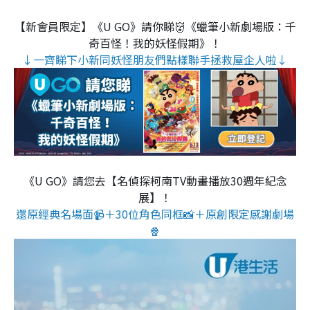
【新會員限定】《U GO》請你睇👹《蠟筆小新劇場版：千
奇百怪！我的妖怪假期》！
↓一齊睇下小新同妖怪朋友們點樣聯手拯救屋企人啦↓
《U GO》請您去【名偵探柯南TV動畫播放30週年紀念
展】！
還原經典名場面📹＋30位角色同框📸＋原創限定感謝劇場
🍿