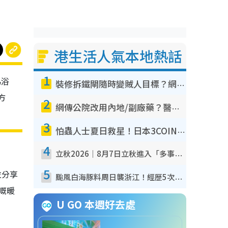
港生活人氣本地熱話
1
為浴
裝修拆鐵閘隨時變賊人目標？網民揭2大關鍵用途：裝新式等於白裝？附新舊鐵閘分別
方
2
網傳公院改用內地/副廠藥？醫生拆解正副廠分別 揭4類人換藥隨時出事
3
怕蟲人士夏日救星！日本3COINS爆紅驅蟲神器$45起 1招「全程免觸碰」輕鬆搞定小強
4
立秋2026｜8月7日立秋進入「多事之秋」 3件事唔做得！專家教6招開運 清枱頭／銀包納氣接好運
5
並分享
颱風白海豚料周日襲浙江！經歷5次「眼牆置換」極罕見 成登陸內地最長途颱風
嘅暖
U GO 本週好去處