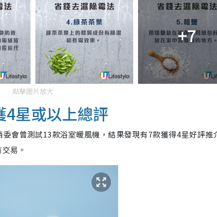
+7
點擊圖片放大
獲4星或以上總評
委會曾測試13款浴室暖風機，結果發現有7款獲得4星好評推
有交易。