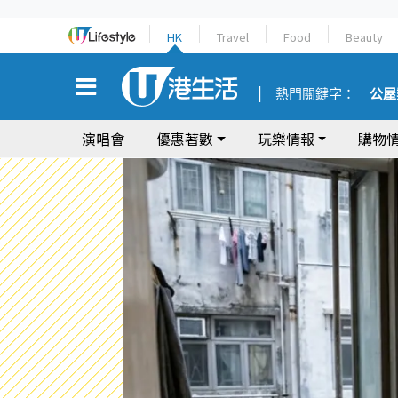
HK
Travel
Food
Beauty
熱門關鍵字：
公屋
演唱會
優惠著數
玩樂情報
購物