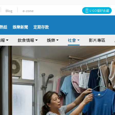
Blog
e-zone
U GO搵好去處
熱話
娛樂新聞
定期存款
情報
飲食情報
娛樂
社會
影片專區