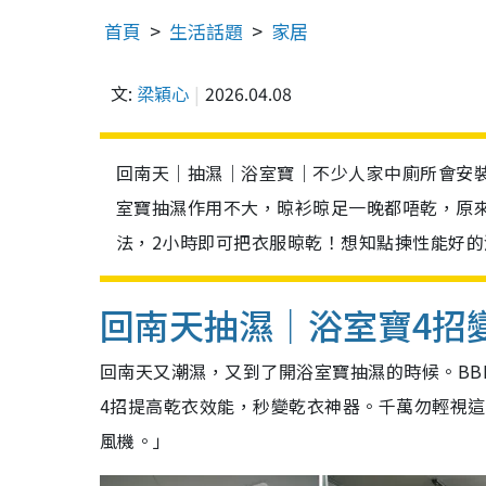
首頁
生活話題
家居
文:
梁穎心
2026.04.08
回南天｜抽濕｜浴室寶｜不少人家中廁所會安
室寶抽濕作用不大，晾衫晾足一晚都唔乾，原
法，2小時即可把衣服晾乾！想知點揀性能好的
回南天抽濕｜浴室寶4招
回南天又潮濕，又到了開浴室寶抽濕的時候。B
4招提高乾衣效能，秒變乾衣神器。
千萬勿輕視這
風機。」