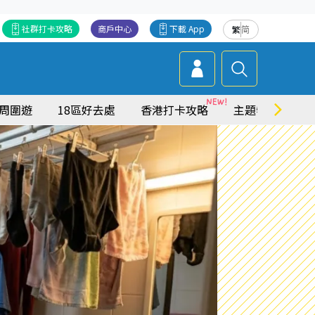
社群打卡攻略
商戶中心
下載 App
繁
简
周圍遊
18區好去處
香港打卡攻略
主題特集