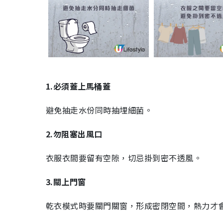
1.必須蓋上馬桶蓋
避免抽走水份同時抽埋細菌。
2.勿阻塞出風口
衣服衣間要留有空隙，切忌掛到密不透風。
3.關上門窗
乾衣模式時要關門關窗，形成密閉空間，熱力才