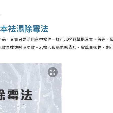
。
成本袪濕除霉法
產品，其實只要活用家中物件一樣可以輕鬆擊退濕氣。首先，
水效果達致吸濕功效。若擔心報紙氣味濃烈，會薰臭衣物，則