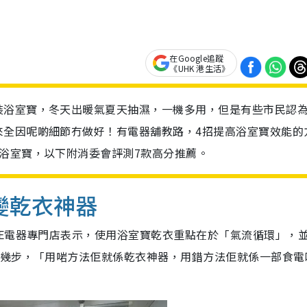
在Google追蹤
《UHK 港生活》
裝浴室寶，冬天出暖氣夏天抽濕，一機多用，但是有些市民認
來全因呢啲細節冇做好！有電器舖教路，4招提高浴室寶效能的
浴室寶，以下附消委會評測7款高分推薦。
變乾衣神器
BE電器專門店表示，使用浴室寶乾衣重點在於「氣流循環」，
幾步，「用啱方法佢就係乾衣神器，用錯方法佢就係一部食電