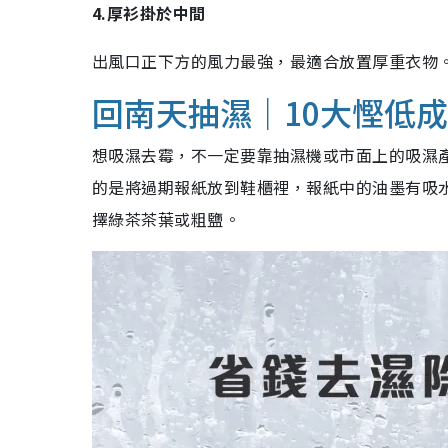
4.厚衫掛於中間
出風口正下方的風力最強，最適合放置厚重衣物
回南天抽濕｜10大慳低
想吸濕去霉，不一定要靠抽濕機或市面上的吸濕
的是將過期報紙放到鞋櫃裡，報紙中的油墨有吸
擇綠茶茶葉或粗鹽。