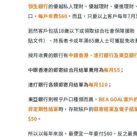
恒生銀行
的優越私人理財、優越理財、優進理財
口，
每戶年費$60
。而且，只要以上客戶每年7月
若然客戶包括18歲以下或領取綜合社會保障援
貼文件）、持長者卡或年滿65歲人士可獲豁免收
按月收費的銀行有
中銀香港、渣打銀行及東亞銀
中銀香港的郵寄綜合月結單費用為
每月$5
；
渣打銀行各類郵寄月結單為
每月$10
；
東亞銀行則
視乎戶口種類而異，
BEA GOAL客
非定期性結單
時，存款賬戶的
郵寄結單及電子結單
$50
。
所以以每年來說，最便宜一年要付$60，反之最