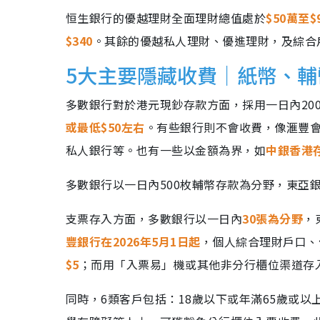
恒生銀行的優越理財全面理財總值處於
$50萬至$
$340
。其餘的優越私人理財、優進理財，及綜合
5大主要隱藏收費｜紙幣、
多數銀行對於港元現鈔存款方面，採用一日內20
或最低$50左右
。有些銀行則不會收費，像滙豐
私人銀行等。也有一些以金額為界，如
中銀香港
多數銀行以一日內500枚輔幣存款為分野，東亞銀
支票存入方面，多數銀行以一日內
30張為分野
，
豐銀行在2026年5月1日起
，個人綜合理財戶口、
$5
；而用「入票易」機或其他非分行櫃位渠道存
同時，6類客戶包括：18歲以下或年滿65歲或