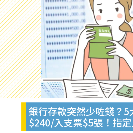
銀行存款突然少咗錢？5
$240/入支票$5張！指