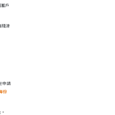
儲蓄戶
傷殘津
在申請
每份
免。