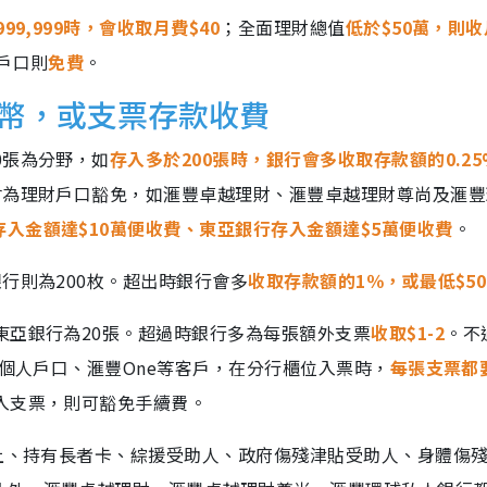
999,999時，會收取月費$40
；全面理財總值
低於$50萬，則
戶口則
免費
。
輔幣，或支票存款收費
0張為分野，如
存入多於200張時，銀行會多收取存款額的0.25
會為理財戶口豁免，如滙豐卓越理財、滙豐卓越理財尊尚及滙豐
存入金額達$10萬便收費、東亞銀行存入金額達$5萬便收費
。
行則為200枚。超出時銀行會多
收取存款額的1％，或最低$50
東亞銀行為20張。超過時銀行多為每張額外支票
收取$1-2
。不
個人戶口、滙豐One等客戶，在分行櫃位入票時，
每張支票都
入支票，則可豁免手續費。
以上、持有長者卡、綜援受助人、政府傷殘津貼受助人、身體傷