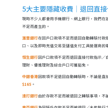
5大主要隱藏收費｜退回直
現時不少人都會用手機銀行、網上銀行，我們在
不足而產生的。
滙豐銀行
在因戶口款項不足而退回自動轉賬付款
口、以及即時充值交易至儲值支付工具營運商的
恒生銀行
因戶口款項不足而退回直接付款指示／
理財、優進理財及綜合戶口可獲豁免。
中銀香港
因款項不足退回自動轉賬時，不論是直接
$165
。
渣打銀行
由於存款不足而被退回之轉賬事項，不
東亞銀行
為因賬戶存款不足而被退回／未能執行