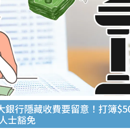
大銀行隱藏收費要留意！打簿$5
定人士豁免