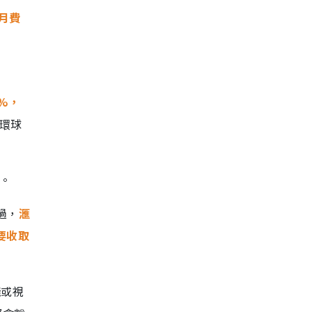
收月費
%，
環球
。
過，
滙
要收取
殘或視