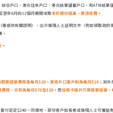
、綜合戶口、港元往來戶口、港元結單儲蓄戶口，和ATM結單
至翌年6月的12個月期間收取
多於兩份結單，便須收費
。
助（需提供有關證明）、出示傷殘人士証明文件（例如領取政府
費。
行
。
戶的郵寄結單費用是每月$20
、
其他戶口客戶則為每月$10
；另外
費用，分別為每份$70及$20
，而
信用卡賬戶只限郵寄結單，
貴要付足足$240。同樣地，部份客戶如長者或傷殘人士可獲豁