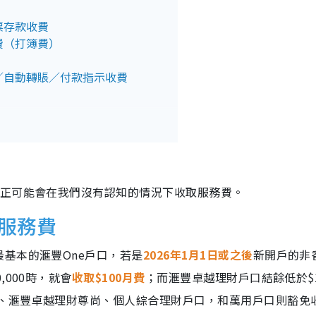
票存款收費
費（打簿費）
／自動轉賬／付款指示收費
正正可能會在我們沒有認知的情況下收取服務費。
服務費
基本的滙豐One戶口，若是
2026年1月1日或之後
新開戶的非
000時，就會
收取$100月費
；而滙豐卓越理財戶口結餘低於$1
、滙豐卓越理財尊尚、個人綜合理財戶口，和萬用戶口則豁免