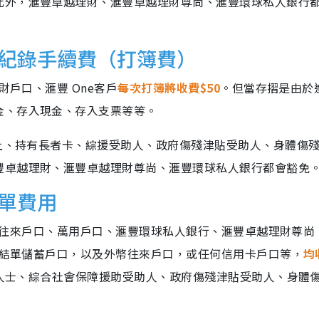
此外，滙豐卓越理財、滙豐卓越理財尊尚、滙豐環球私人銀行
摺紀錄手續費（打簿費）
財戶口、滙豐 One客戶
每次打簿將收費$50
。但當存摺是由於
金、存入現金、存入支票等等。
以上、持有長者卡、綜援受助人、政府傷殘津貼受助人、身體傷
豐卓越理財、滙豐卓越理財尊尚、滙豐環球私人銀行都會豁免
單費用
財港元往來戶口、萬用戶口、滙豐環球私人銀行、滙豐卓越理財尊尚
港元結單儲蓄戶口，以及外幣往來戶口，或任何信用卡戶口等，
均
之人士、綜合社會保障援助受助人、政府傷殘津貼受助人、身體