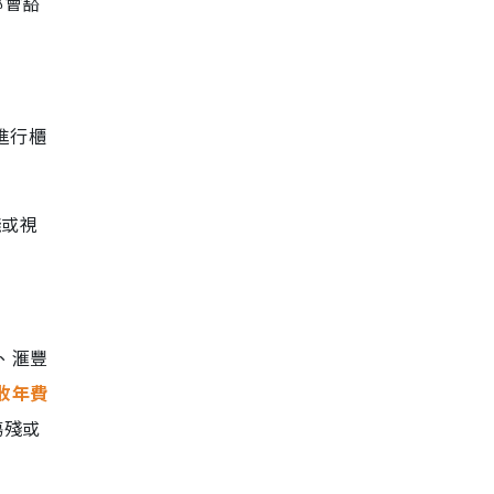
都會豁
進行櫃
殘或視
。
、滙豐
收年費
傷殘或