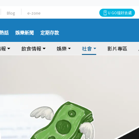
Blog
e-zone
U GO搵好去處
熱話
娛樂新聞
定期存款
情報
飲食情報
娛樂
社會
影片專區