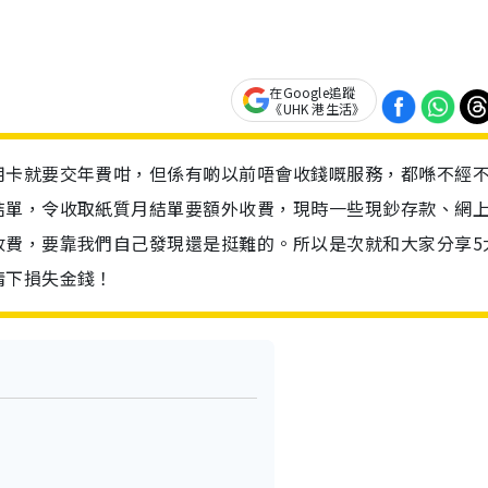
在Google追蹤
《UHK 港生活》
用卡就要交年費咁，但係有啲以前唔會收錢嘅服務，都喺不經
結單，令收取紙質月結單要額外收費，現時一些現鈔存款、網
收費，要靠我們自己發現還是挺難的。所以是次就和大家分享5
情下損失金錢！