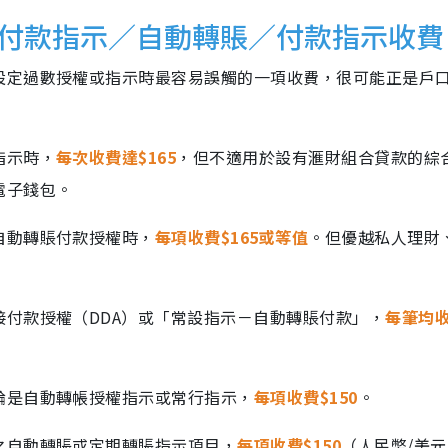
接付款指示／自動轉賬／付款指示收費
設定過數授權或指示時最容易誤觸的一項收費，很可能正是戶
指示時，
每次收費達$165
，但不適用於設有滙財組合貸款的綜
電子錢包。
自動轉賬付款授權時，
每項收費$165或等值
。但優越私人理財
付款授權（DDA）或「常設指示－自動轉賬付款」，
每筆均
論是自動轉帳授權指示或常行指示，
每項收費$150
。
之自動轉賬或定期轉賬指示項目，
每項收費$150
（人民幣/美