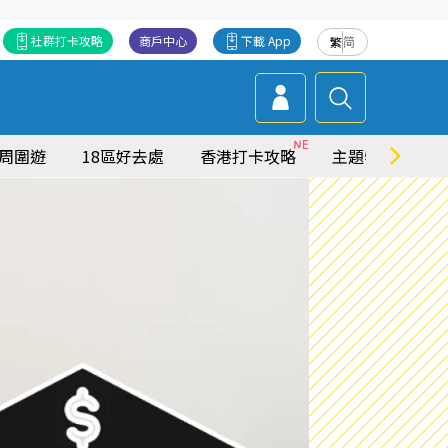
社群打卡攻略
商戶中心
下載 App
繁
简
周圍遊
18區好去處
香港打卡攻略
主題特集