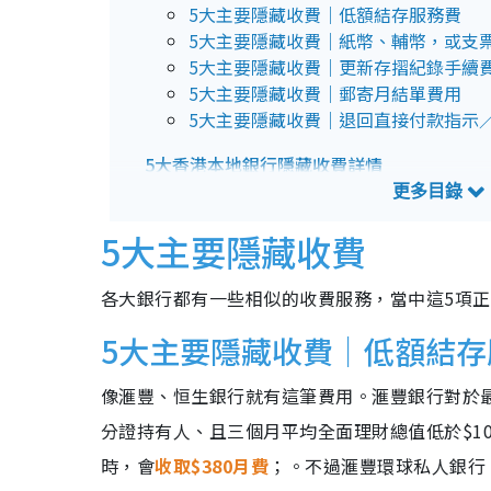
5大主要隱藏收費｜低額結存服務費
5大主要隱藏收費｜紙幣、輔幣，或支
5大主要隱藏收費｜更新存摺紀錄手續
5大主要隱藏收費｜郵寄月結單費用
5大主要隱藏收費｜退回直接付款指示
5大香港本地銀行隱藏收費詳情
滙豐銀行部份隱藏收費詳情
恒生銀行部份隱藏收費詳情
5大主要隱藏收費
中銀香港部份隱藏收費詳情
渣打銀行部份隱藏收費詳情
東亞銀行部份隱藏收費詳情
各大銀行都有一些相似的收費服務，當中這5項
5大主要隱藏收費｜低額結存
像滙豐、恒生銀行就有這筆費用。滙豐銀行對於最
分證持有人、且三個月平均全面理財總值低於$10,
時，會
收取$380月費
；。不過滙豐環球私人銀行