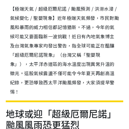
【極端天氣 / 超級厄爾尼諾 / 颱風預測 / 洪澇水浸 /
氣候變化 / 聖嬰現象】近年極端天氣頻發，市民對颱
風和暴雨的威力相信都記憶猶新。不過，今年的氣
候可能又要面臨新一波挑戰！近日有內地氣象博主
及台灣氣象專家均發出警告，指全球可能正在醞釀
「超級厄爾尼諾現象」（台灣又稱「聖嬰現
象」），太平洋赤道區的海水溫度出現異常升溫的
徵兆。這股氣候震盪不僅可能令今年夏天再創高溫
紀錄，更恐導致西太平洋颱風頻發，大家須提早警
惕！
地球或迎「超級厄爾尼諾」
颱風風雨恐更猛烈