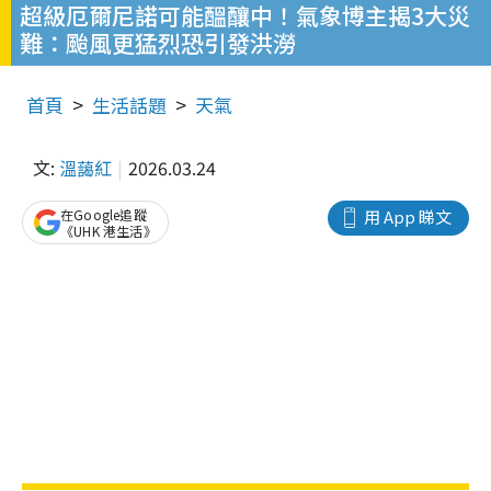
超級厄爾尼諾可能醞釀中！氣象博主揭3大災
難：颱風更猛烈恐引發洪澇
首頁
生活話題
天氣
文:
溫藹紅
2026.03.24
在Google追蹤
用 App 睇文
《UHK 港生活》