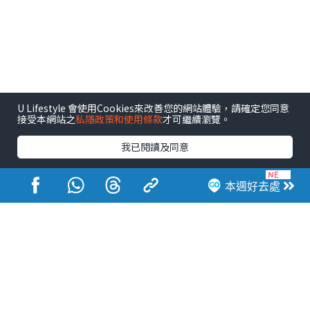
U Lifestyle 會使用Cookies來改善您的網站體驗，請確定您同意
接受本網站之
私隱政策和使用條款
才可繼續瀏覽。
我已閱讀及同意
港玩港食港生活
本週好去處
活動展覽
市集
開倉
尖沙咀好去處
銅鑼灣好去處
元朗好去處
荃灣好去處
旺角好去處
社會
餐廳情報