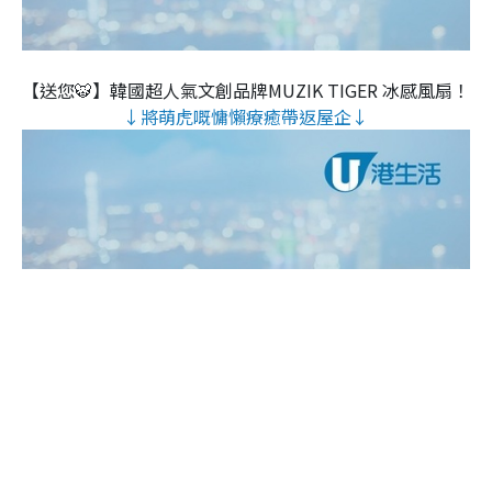
【送您🐯】韓國超人氣文創品牌MUZIK TIGER 冰感風扇！
↓將萌虎嘅慵懶療癒帶返屋企↓