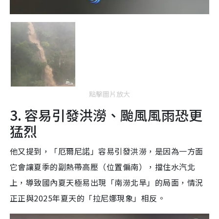
點擊圖片放大
3. 容易引發洪澇、颱風風雨恐更
猛烈
他又提到，「厄爾尼諾」容易引發洪澇，是因為一方面
它會讓夏季的副熱帶高壓（位置偏南），擋住水汽北
上，導致國內夏天極易出現「南澇北旱」的局面，情況
正正與2025年夏天的「拉尼娜現象」相反。