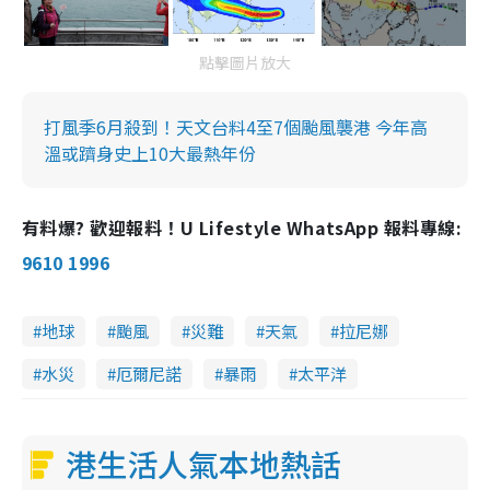
點擊圖片放大
打風季6月殺到！天文台料4至7個颱風襲港 今年高
溫或躋身史上10大最熱年份
有料爆? 歡迎報料！U Lifestyle WhatsApp 報料專線:
9610 1996
地球
颱風
災難
天氣
拉尼娜
水災
厄爾尼諾
暴雨
太平洋
港生活人氣本地熱話