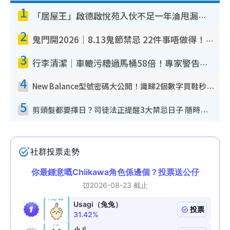
1
「居屋王」啟德啟悅苑入伙不足一年淪甩漏之王！插頭噴火花致大停電 多戶業主全屋家電報銷
2
鬼門開2026｜8.13鬼節禁忌 22件事唔做得！燒肉、刺身要少食？半夜勿吹口哨/打呢個電話
3
行李清潔｜車轆污糟過馬桶58倍！專家警告忌用酒精抹 教1招免污手除菌
4
New Balance型號密碼大公開！識睇2個數字買鞋秒知功能免中伏 附5大熱門鞋款
5
剪頭髮都要擇日？司徒法正提醒3大禁忌日子 隨時剪走財運！呢日剪髮恐「剪壽命」？