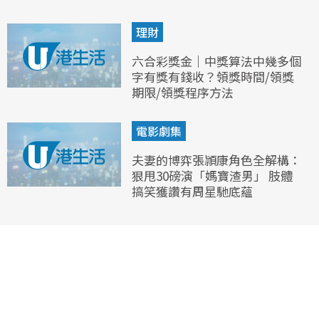
理財
六合彩獎金｜中獎算法中幾多個
字有獎有錢收？領獎時間/領獎
期限/領獎程序方法
電影劇集
夫妻的博弈張頴康角色全解構：
狠甩30磅演「媽寶渣男」 肢體
搞笑獲讚有周星馳底蘊