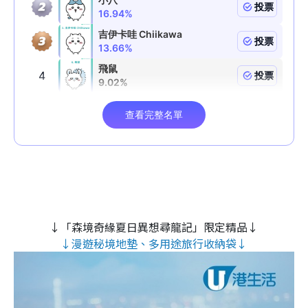
↓「森境奇緣夏日異想尋龍記」限定精品↓
↓漫遊秘境地墊、多用途旅行收納袋↓