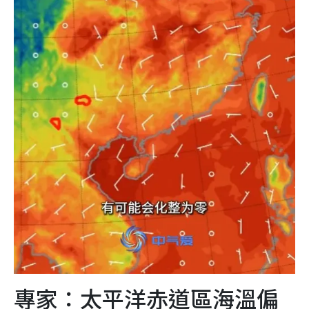
專家：太平洋赤道區海溫偏