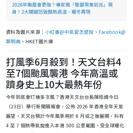
2026年颱風會更強？專家揭「聖嬰現象前兆」現
身！2大關鍵恐致酷熱高溫、暖冬再現
資料及圖片來源：
小紅書@中氣愛怎麼說
、
Facebook@
鄭明典
、HKET圖片庫
打風季6月殺到！天文台料4
至7個颱風襲港 今年高溫或
躋身史上10大最熱年份
今年到底會打幾多次風？香港天文台台長陳栢緯今日
（23日）舉行新聞簡報會，公佈 2026 年香港全年天氣
展望。天文台預計今年風季將於 6 月或之後展開，料有
4 至 7 個熱帶氣旋進入本港 500 公里範圍。受全球暖化