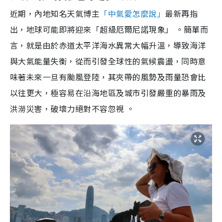
近期，內地知名天氣博主
「中氣愛怎麼說」
最新再指
出，地球可能即將迎來「超級厄爾尼諾現象」 。簡單而
言，就是由於赤道太平洋海水異常大幅升溫，導致海洋
與大氣能量失衡，從而引發全球性的氣候震盪，同時意
味著未來一旦有颱風登陸，其夾帶的風勢及雨量恐會比
以往更大，極容易在沿海地區及城市引發嚴重的暴雨及
洪澇災害，破壞力絕對不容忽視 。