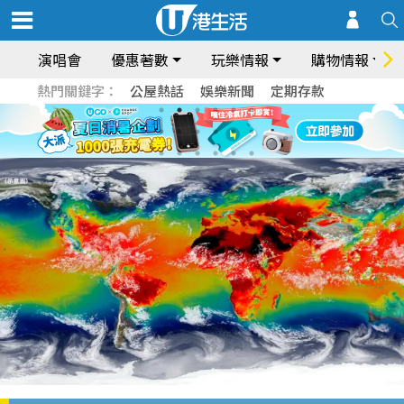
演唱會
優惠著數
玩樂情報
購物情報
熱門關鍵字：
公屋熱話
娛樂新聞
定期存款