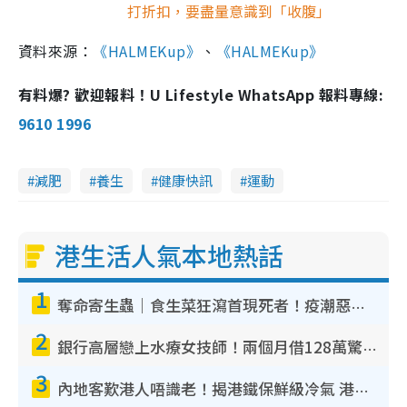
打折扣，要盡量意識到「收腹」
資料來源：
《HALMEKup》
、
《HALMEKup》
有料爆? 歡迎報料！U Lifestyle WhatsApp 報料專線:
9610 1996
減肥
養生
健康快訊
運動
港生活人氣本地熱話
1
奪命寄生蟲｜食生菜狂瀉首現死者！疫潮惡化錄1.8萬宗病例 揭洗菜3大謬誤
2
銀行高層戀上水療女技師！兩個月借128萬驚覺「沉船」沉落火海 揭背後疑似邪教操控賣淫
3
內地客歎港人唔識老！揭港鐵保鮮級冷氣 港人求放過：咪投訴