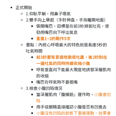
正式開始
1.仰臥平躺，用鼻子吸氣
2.雙手向上舉起（手肘伸直，手背離開地面）
張開嘴巴，目標是在前3秒將氣吐完，使
勁用嘴巴向下呼出氣息
重複1~2的動作5次
重點：內核心呼吸最大的特色就是長達5秒的
吐氣時間
前3秒要有意識地徹底吐盡，後2秒則在
一邊吐氣的同時持續收縮小腹
呼氣垂直向下能最大限度地誘發深層肌肉
的收縮
嘴巴在呼氣時不要抿嘴
3.檢查小腹凹陷情況
當深層肌肉「腹橫筋」運作時，
小腹會凹
陷
用手或眼睛直接確認小腹是否有凹進去
小腹沒有凹陷的狀態下重複運動，效果會