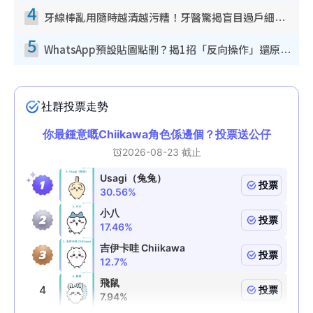
4
牙線棒亂用隨時越清越污糟！牙醫驚揭盲目過戶細菌恐致蛀牙：呢種先係日常真保養
5
WhatsApp預設貼圖點刪？揭1招「反向操作」還原簡潔介面 附3步實測教學