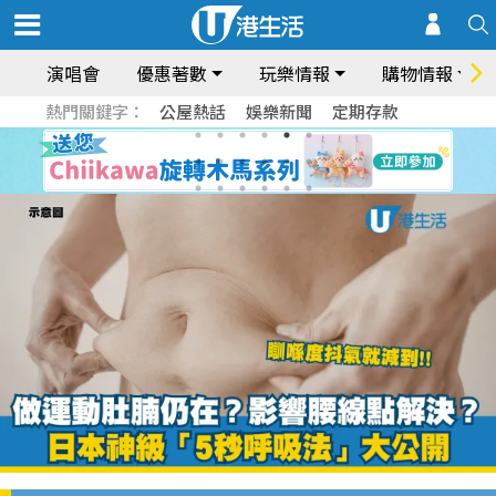
演唱會
優惠著數
玩樂情報
購物情報
熱門關鍵字：
公屋熱話
娛樂新聞
定期存款