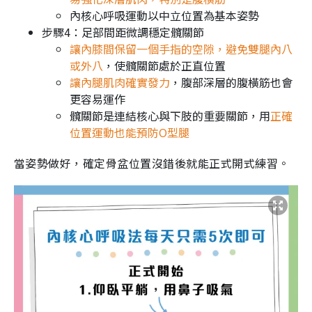
內核心呼吸運動以中立位置為基本姿勢
步驟4：足部間距微調穩定髖關節
讓內膝間保留一個手指的空隙，避免雙腿內八
或外八
，使髖關節處於正直位置
讓內腿肌肉確實發力
，腹部深層的腹橫筋也會
更容易運作
髖關節是連結核心與下肢的重要關節，用
正確
位置運動也能預防O型腿
當姿勢做好，確定骨盆位置沒錯後就能正式開式練習。