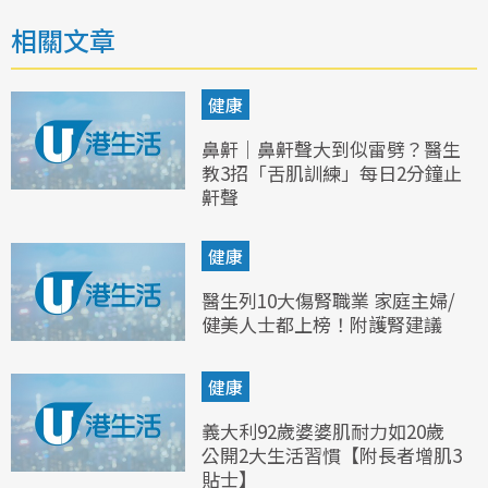
相關文章
健康
鼻鼾｜鼻鼾聲大到似雷劈？醫生
教3招「舌肌訓練」每日2分鐘止
鼾聲
健康
醫生列10大傷腎職業 家庭主婦/
健美人士都上榜！附護腎建議
健康
義大利92歲婆婆肌耐力如20歲
公開2大生活習慣【附長者增肌3
貼士】