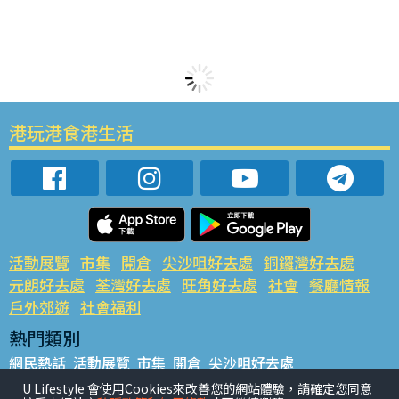
港玩港食港生活
活動展覽
市集
開倉
尖沙咀好去處
銅鑼灣好去處
元朗好去處
荃灣好去處
旺角好去處
社會
餐廳情報
戶外郊遊
社會福利
熱門類別
網民熱話
活動展覽
市集
開倉
尖沙咀好去處
銅鑼灣好去處
元朗好去處
荃灣好去處
旺角好去處
社會
U Lifestyle 會使用Cookies來改善您的網站體驗，請確定您同意