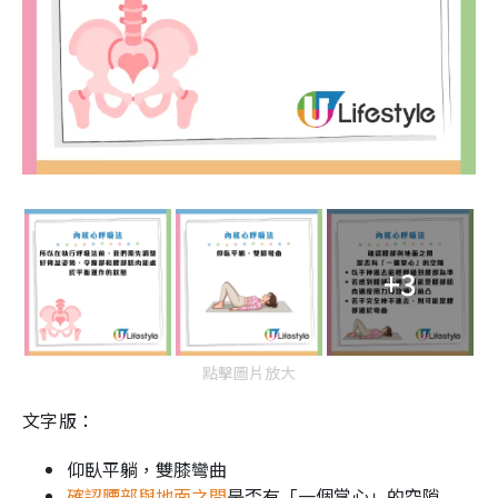
+3
點擊圖片放大
文字版：
仰臥平躺，雙膝彎曲
確認腰部與地面之間
是否有「一個掌心」的空隙