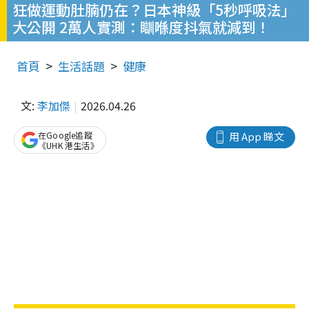
狂做運動肚腩仍在？日本神級「5秒呼吸法」
大公開 2萬人實測：瞓喺度抖氣就減到！
首頁
生活話題
健康
文:
李加傑
2026.04.26
在Google追蹤
用 App 睇文
《UHK 港生活》