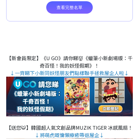
【新會員限定】《U GO》請你睇👹《蠟筆小新劇場版：千
奇百怪！我的妖怪假期》！
↓一齊睇下小新同妖怪朋友們點樣聯手拯救屋企人啦↓
【送您🐯】韓國超人氣文創品牌MUZIK TIGER 冰感風扇！
↓將萌虎嘅慵懶療癒帶返屋企↓