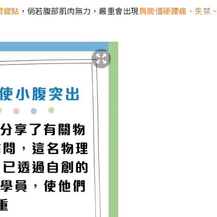
關鍵點
，倘若腹部肌肉無力，嚴重會出現
肩膀僵硬腰痛、失禁