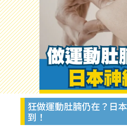
狂做運動肚腩仍在？日本
到！