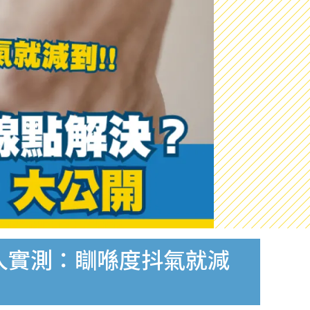
人實測：瞓喺度抖氣就減