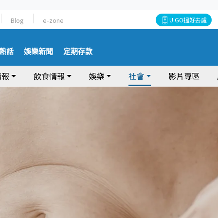
Blog
e-zone
U GO搵好去處
熱話
娛樂新聞
定期存款
情報
飲食情報
娛樂
社會
影片專區