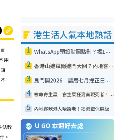
港生活人氣本地熱話
1
。而
WhatsApp預設貼圖點刪？揭1招「反向操作」還原簡潔介面 附3步實測教學
不用
2
香港山邊鐵閘邊門大開？內地客困惑意義何在！網民神回覆：呢種叫法理性防禦
，讓
3
萬不
鬼門開2026｜農曆七月撞正日全食特別邪？專家警告切忌做一事！揭4大禁忌+2招保平安
4
奪命寄生蟲｜食生菜狂瀉首現死者！疫潮惡化錄1.8萬宗病例 揭洗菜3大謬誤
5
內地客歎港人唔識老！揭港鐵保鮮級冷氣 港人求放過：咪投訴
U GO 本週好去處
呼法教
行。