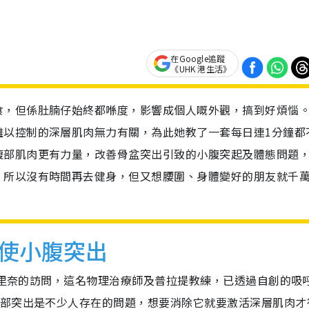
在Google追蹤
《UHK 港生活》
食，但係肚腩仔始終都喺度，影響成個人嘅外觀，搞到好煩惱
難以控制的深層肌肉無力有關，為此她教了一套每日連1分鐘都
腹部肌肉更有力量，改善骨盆突出引致的小腹突起及體態問題
。所以沒有時間再去健身，但又想腰圍、身體變好的朋友就千
使小腹突出
渡邊里奈的訪問，這名物理治療師及普拉提教練，已透過自創的吸
腹部突出是不少人存在的問題，想要消除它就要激活深層肌肉才