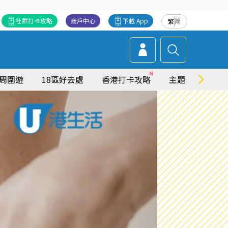
社群打卡攻略
商戶中心
下載 App
繁
简
周圍遊
18區好去處
香港打卡攻略
主題特集