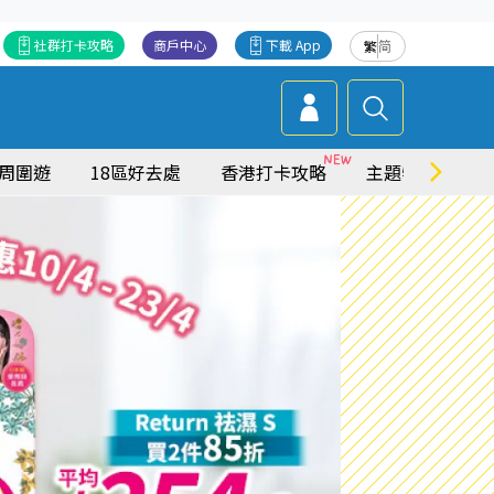
社群打卡攻略
商戶中心
下載 App
繁
简
周圍遊
18區好去處
香港打卡攻略
主題特集