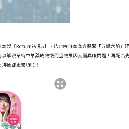
本製【Return袪濕S】，結合咗日本漢方醫學「五臟六腑」
可以解決單純中草藥成效慢而且效果因人而異嘅問題！再配合
連排便都更暢順啦！