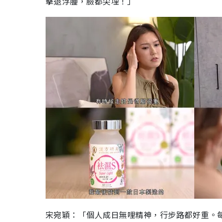
擊退浮腫，臉都尖埋！」
宋宛穎：「個人成日無哩精神，行步路都好重。