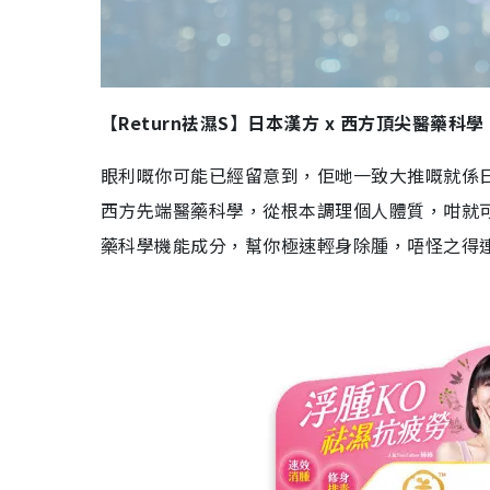
【Return袪濕S】日本漢方 x 西方頂尖醫藥科學
眼利嘅你可能已經留意到，佢哋一致大推嘅就係日
西方先端醫藥科學，從根本調理個人體質，咁就
藥科學機能成分，幫你極速輕身除腫，唔怪之得