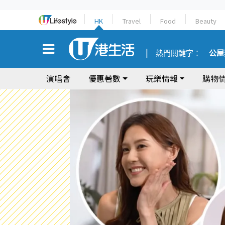
HK
Travel
Food
Beauty
熱門關鍵字：
公屋
演唱會
優惠著數
玩樂情報
購物