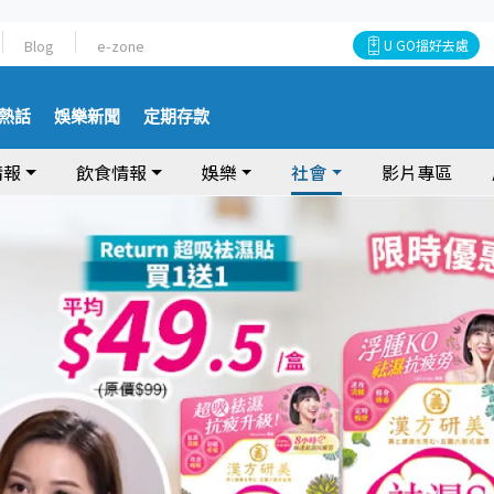
Blog
e-zone
U GO搵好去處
熱話
娛樂新聞
定期存款
情報
飲食情報
娛樂
社會
影片專區