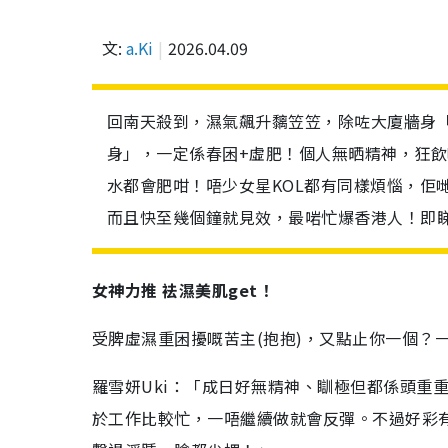
文:
a.Ki
2026.04.09
回南天殺到，濕氣飆升黐笠笠，除咗大廈牆身
身」，一定係春困+虛肥！個人無晒精神，狂
水都會肥咁！唔少女星KOL都有同樣煩惱，佢
而且快至幾個鐘就見效，最啱忙爆香港人！即
女神力推 袪濕美肌get！
受脾虛濕重困擾嘅苦主(抱抱)，又點止你一個？
羅雪妍Uki：「成日好無精神、瞓極但都係頭重
於工作比較忙，一唔繼續做就會反彈。不過好彩