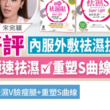
祛濕V臉瘦腿+重塑S曲線