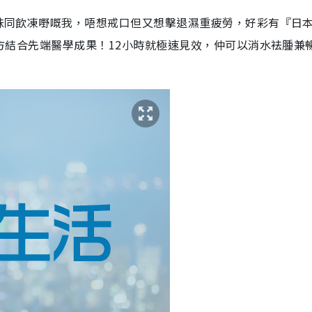
重口味同飲凍嘢嘅我，唔想戒口但又想擊退濕重疲勞，好彩有『日
本漢方結合先端醫學成果！12小時就極速見效，仲可以消水袪腫兼