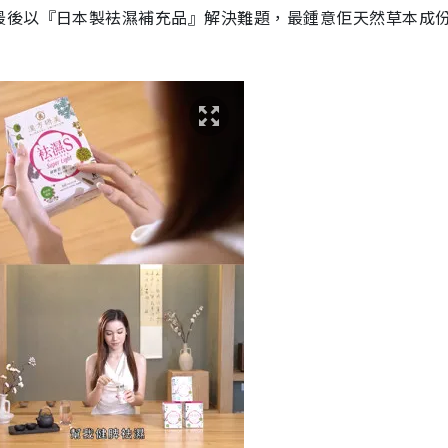
最後以『日本製袪濕補充品』解決難題，最鍾意佢天然草本成