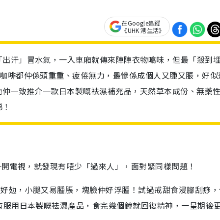
在Google追蹤
《UHK 港生活》
「出汗」冒水氣，一入車廂就傳來陣陣衣物噏味，但最「殺到
飲咖啡都仲係頭重重、疲倦無力，最慘係成個人又腫又脹，好似
哋仲一致推介一款日本製嘅袪濕補充品，天然草本成份、無藥
睇！
一開電視，就發現有唔少「過來人」，面對緊同樣問題！
重好攰，小腿又易腫脹，塊臉仲好浮腫！試過戒甜食浸腳刮痧，
有服用日本製嘅袪濕產品，食完幾個鐘就回復精神，一星期後