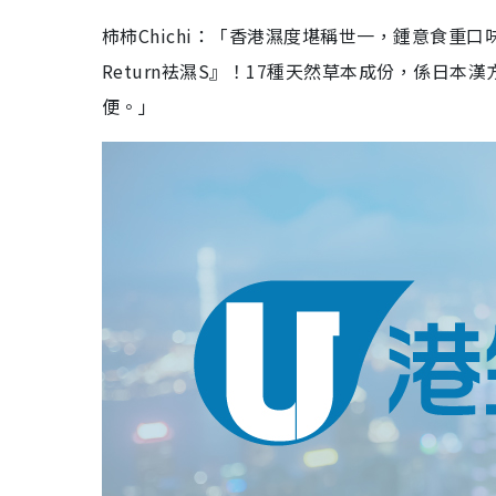
柿柿Chichi：「香港濕度堪稱世一，鍾意食
Return袪濕S』！17種天然草本成份，係日
便。」