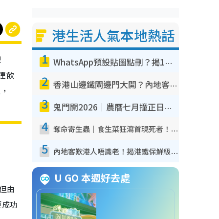
港生活人氣本地熱話
1
埋
WhatsApp預設貼圖點刪？揭1招「反向操作」還原簡潔介面 附3步實測教學
連飲
2
香港山邊鐵閘邊門大開？內地客困惑意義何在！網民神回覆：呢種叫法理性防禦
性，
3
鬼門開2026｜農曆七月撞正日全食特別邪？專家警告切忌做一事！揭4大禁忌+2招保平安
4
奪命寄生蟲｜食生菜狂瀉首現死者！疫潮惡化錄1.8萬宗病例 揭洗菜3大謬誤
5
內地客歎港人唔識老！揭港鐵保鮮級冷氣 港人求放過：咪投訴
U GO 本週好去處
但由
更成功