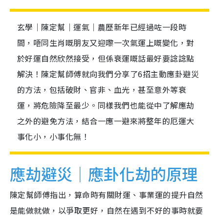
玄學｜陳定幫｜運氣｜農歷新年已經過咗一段時
間，唔同生肖嘅朋友又迎嚟一次氣運上嘅變化，對
於好運自然欣然接受，但係衰運嘅話最好要諗諗點
解決！陳定幫師傅就向我們分享了6招主動應卦避災
的方法，包括破財、官非、血光，甚至意外等衰
運，將危險降至最少。同樣我們也能從中了解應劫
之外的避免方法，結合一應一避來將整年的厄運大
事化小，小事化無！
應劫避災｜應卦化劫的原理
陳定幫師傅指出，算命時有關財運、事業運的提升自然
是能做就做，以爭取更好，自然在遇到不好的事時就要