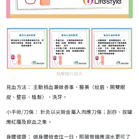
點擊圖片放大
見血方法： 主動捐血兼做善事、醫美（紋眉、開雙眼
皮、整容、植髮）、洗牙。
小手術/刀傷： 針灸以尖銳金屬入肉應刀傷；刮痧、拔罐
應紅腫及瘀血之象。
身體健康： 做身體檢查住一日，照腸胃鏡應瀉水更可了