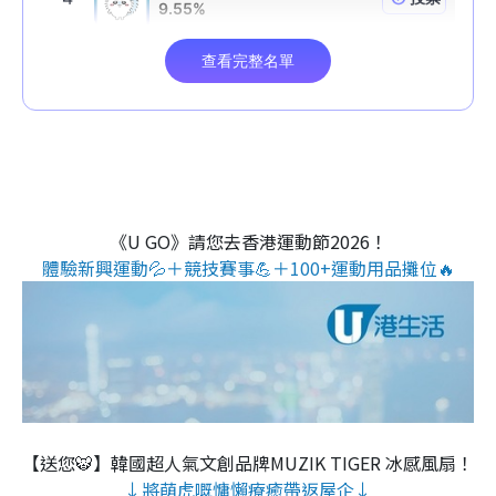
《U GO》請您去香港運動節2026！
體驗新興運動💦＋競技賽事💪＋100+運動用品攤位🔥
【送您🐯】韓國超人氣文創品牌MUZIK TIGER 冰感風扇！
↓將萌虎嘅慵懶療癒帶返屋企↓