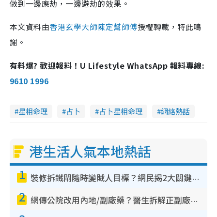
做到一邊應劫，一邊避劫的效果。
本文資料由
香港玄學大師陳定幫師傅
授權轉載，特此鳴
謝。
有料爆? 歡迎報料！U Lifestyle WhatsApp 報料專線:
9610 1996
星相命理
占卜
占卜星相命理
網絡熱話
港生活人氣本地熱話
1
裝修拆鐵閘隨時變賊人目標？網民揭2大關鍵用途：裝新式等於白裝？附新舊鐵閘分別
2
網傳公院改用內地/副廠藥？醫生拆解正副廠分別 揭4類人換藥隨時出事