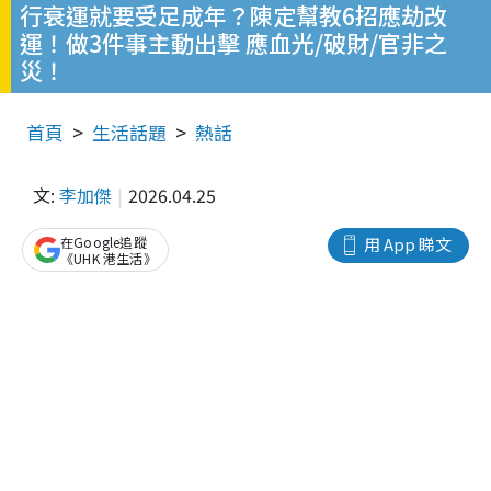
行衰運就要受足成年？陳定幫教6招應劫改
運！做3件事主動出擊 應血光/破財/官非之
災！
首頁
生活話題
熱話
文:
李加傑
2026.04.25
在Google追蹤
用 App 睇文
《UHK 港生活》