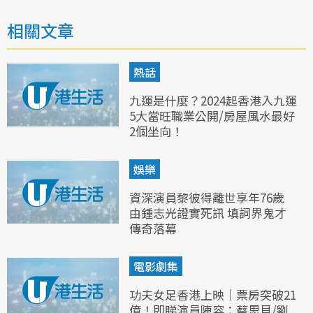
相關文章
熱話
九運是什麼？2024起香港入九運
5大當旺職業公開/房屋風水最好
2個坐向！
娛樂
資深演員黎彼得離世享年76歲
由鍾志光證實死訊 填詞界鬼才
傳奇落幕
電影劇集
功夫女足香港上映｜票房突破21
億！即睇演員陣容：蔡思貝/劉