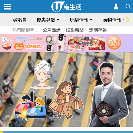
演唱會
優惠著數
玩樂情報
購物情報
熱門關鍵字：
公屋熱話
娛樂新聞
定期存款