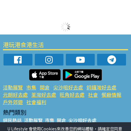
港玩港食港生活
活動展覽
市集
開倉
尖沙咀好去處
銅鑼灣好去處
元朗好去處
荃灣好去處
旺角好去處
社會
餐廳情報
戶外郊遊
社會福利
熱門類別
網民熱話
活動展覽
市集
開倉
尖沙咀好去處
銅鑼灣好去處
元朗好去處
荃灣好去處
旺角好去處
社會
U Lifestyle 會使用Cookies來改善您的網站體驗，請確定您同意