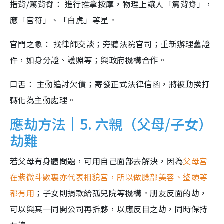
指背/篤背脊： 進行推拿按摩，物理上讓人「篤背脊」，
應「官符」、「白虎」等星。
官門之象： 找律師交談；旁聽法院官司；重新辦理舊證
件，如身分證、護照等；與政府機構合作。
口舌： 主動追討欠債；寄發正式法律信函，將被動挨打
轉化為主動處理。
應劫方法｜5. 六親（父母/子女）
劫難
若父母有身體問題，可用自己面部去解決，因為
父母宮
在紫微斗數裏亦代表相貌宮，所以做臉部美容、整頭等
都有用
；子女則捐款給孤兒院等機構。朋友反面的劫，
可以與其一同開公司再拆夥，以應反目之劫，同時保持