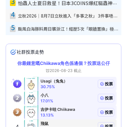
3
怕蟲人士夏日救星！日本3COINS爆紅驅蟲神器$45起 1招「全程免觸碰」輕鬆搞定小強
4
立秋2026｜8月7日立秋進入「多事之秋」 3件事唔做得！專家教6招開運 清枱頭／銀包納氣接好運
5
颱風白海豚料周日襲浙江！經歷5次「眼牆置換」極罕見 成登陸內地最長途颱風