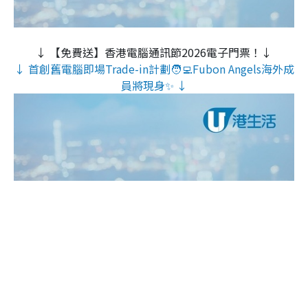
↓ 【免費送】香港電腦通訊節2026電子門票！↓
↓ 首創舊電腦即場Trade-in計劃🧑‍💻Fubon Angels海外成
員將現身✨ ↓