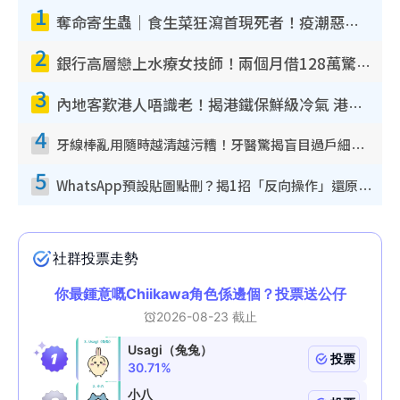
1
奪命寄生蟲｜食生菜狂瀉首現死者！疫潮惡化錄1.8萬宗病例 揭洗菜3大謬誤
2
銀行高層戀上水療女技師！兩個月借128萬驚覺「沉船」沉落火海 揭背後疑似邪教操控賣淫
3
內地客歎港人唔識老！揭港鐵保鮮級冷氣 港人求放過：咪投訴
4
牙線棒亂用隨時越清越污糟！牙醫驚揭盲目過戶細菌恐致蛀牙：呢種先係日常真保養
5
WhatsApp預設貼圖點刪？揭1招「反向操作」還原簡潔介面 附3步實測教學