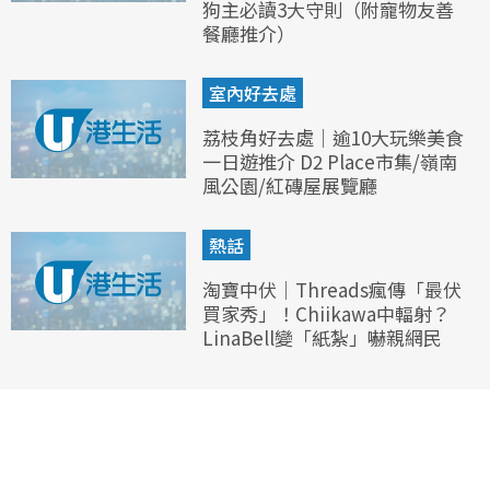
狗主必讀3大守則（附寵物友善
餐廳推介）
室內好去處
荔枝角好去處｜逾10大玩樂美食
一日遊推介 D2 Place市集/嶺南
風公園/紅磚屋展覽廳
熱話
淘寶中伏｜Threads瘋傳「最伏
買家秀」！Chiikawa中輻射？
LinaBell變「紙紮」嚇親網民