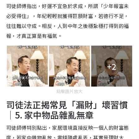
司徒師傅指出，好運不宜急於求成，所謂「少年報富未
必受得住」，年紀輕輕就獲得巨額財富，若德行不足，
往往難以守成。相反，人到中年之後穩紮穩打得到的福
報，才真正算是有福氣。
+2
點擊圖片放大
司徒法正揭常見「漏財」壞習慣
｜5. 家中物品雜亂無章
司徒師傅特別點出，家居環境直接反映一個人的財富態
度，若家中雜物亂放、零錢隨處亂丟，其實是理財大