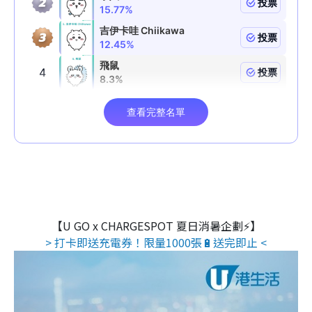
【U GO x CHARGESPOT 夏日消暑企劃⚡】
> 打卡即送充電券！限量1000張🔋送完即止 <