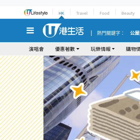
HK
Travel
Food
Beauty
熱門關鍵字：
公屋
演唱會
優惠著數
玩樂情報
購物