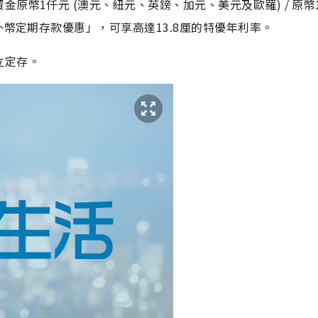
原幣1仟元 (澳元、紐元、英鎊、加元、美元及歐羅) / 原幣
外幣定期存款優惠」，可享高達13.8厘的特優年利率。
立定存。