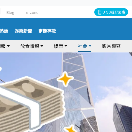
Blog
e-zone
U GO搵好去處
熱話
娛樂新聞
定期存款
情報
飲食情報
娛樂
社會
影片專區