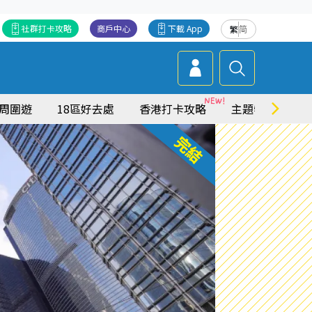
社群打卡攻略
商戶中心
下載 App
繁
简
周圍遊
18區好去處
香港打卡攻略
主題特集