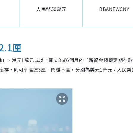
人民幣50萬元
BBANEWCNY
.1厘
餘」，港元
1
萬元或以上開立
3或
6
個月的「新資金特優定期存款
做定存，則可享高達3厘。門檻不高，分別為美元
1
仟元
/
人民幣