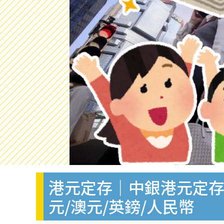
港元定存｜中銀港元定存4
元/澳元/英鎊/人民幣