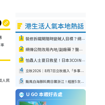
港生活人氣本地熱話
1
惠
裝修拆鐵閘隨時變賊人目標？網民揭2大關鍵用途：裝新式等於白裝？附新舊鐵閘分別
息率
2
網傳公院改用內地/副廠藥？醫生拆解正副廠分別 揭4類人換藥隨時出事
3
怕蟲人士夏日救星！日本3COINS爆紅驅蟲神器$45起 1招「全程免觸碰」輕鬆搞定小強
4
立秋2026｜8月7日立秋進入「多事之秋」 3件事唔做得！專家教6招開運 清枱頭／銀包納氣接好運
5
或人民
颱風白海豚料周日襲浙江！經歷5次「眼牆置換」極罕見 成登陸內地最長途颱風
U GO 本週好去處