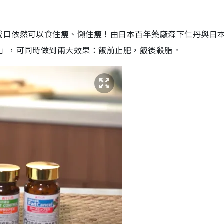
戒口依然可以食住瘦、懶住瘦！由日本百年藥廠森下仁丹與日
脂」，可同時做到兩大效果：飯前止肥，飯後殺脂。