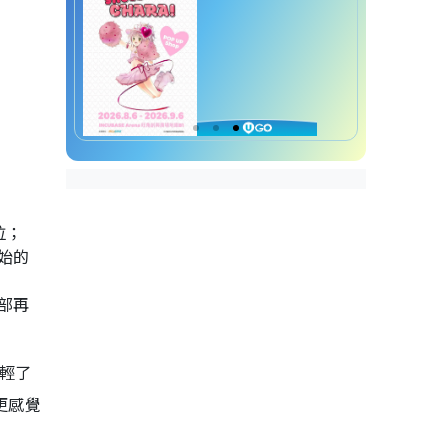
拉；
始的
部再
，輕了
更感覺