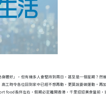
動身體好」，但有幾多人會堅持到兩日，甚至是一個星期？然
，高工時令各位回到家中已經不想再動，更莫說要做運動。再
ort food長伴左右，假期必定離開香港，千里迢迢美食當前，