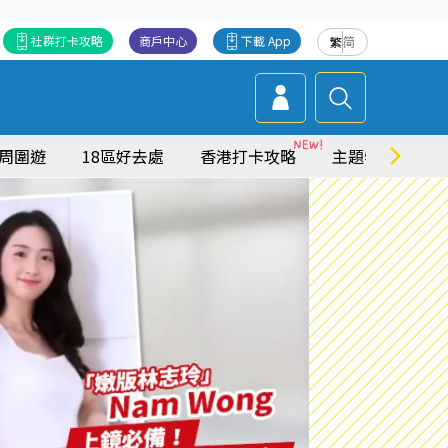
社群打卡攻略
商戶中心
下載 App
繁
简
周圍遊
18區好去處
香港打卡攻略
主題特集