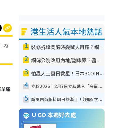
港生活人氣本地熱話
1
「內
裝修拆鐵閘隨時變賊人目標？網民揭2大關鍵用途：裝新式等於白裝？附新舊鐵閘分別
2
網傳公院改用內地/副廠藥？醫生拆解正副廠分別 揭4類人換藥隨時出事
3
怕蟲人士夏日救星！日本3COINS爆紅驅蟲神器$45起 1招「全程免觸碰」輕鬆搞定小強
4
立秋2026｜8月7日立秋進入「多事之秋」 3件事唔做得！專家教6招開運 清枱頭／銀包納氣接好運
簡單運
5
颱風白海豚料周日襲浙江！經歷5次「眼牆置換」極罕見 成登陸內地最長途颱風
U GO 本週好去處