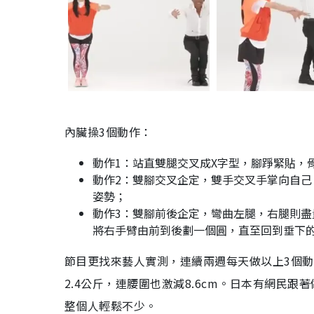
內臟操3個動作：
動作1：站直雙腿交叉成X字型，腳踭緊貼，
動作2：雙腳交叉企定，雙手交叉手掌向自
姿勢；
動作3：雙腳前後企定，彎曲左腿，右腿則
將右手臂由前到後劃一個圓，直至回到垂下
節目更找來藝人實測，連續兩週每天做以上3個動作
2.4公斤，連腰圍也激減8.6cm。日本有網民
整個人輕鬆不少。