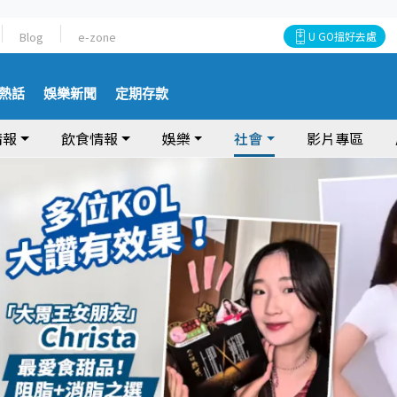
Blog
e-zone
U GO搵好去處
熱話
娛樂新聞
定期存款
情報
飲食情報
娛樂
社會
影片專區