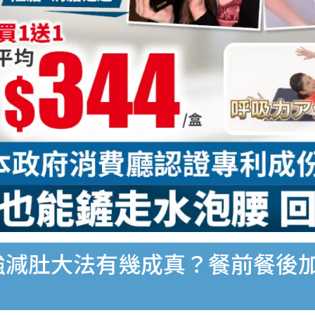
強減肚大法有幾成真？餐前餐後加