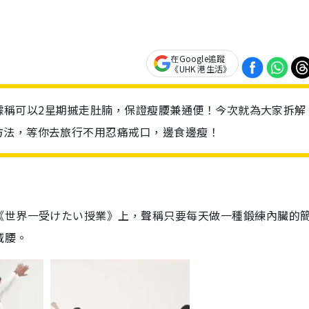
在Google追蹤
《UHK 港生活》
操」，據稱可以2星期摵走肚腩，保證瘦腰兼通便！今次就為大家拆解
方法，等你去旅行不用忍痛戒口，邊食邊瘦！
《世界一受けたい授業》上，聲稱只要每天做一種鍛練內臟的
減腰。