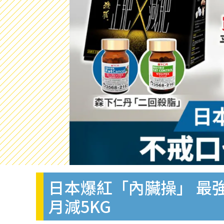
日本爆紅「內臟操」 最
月減5KG