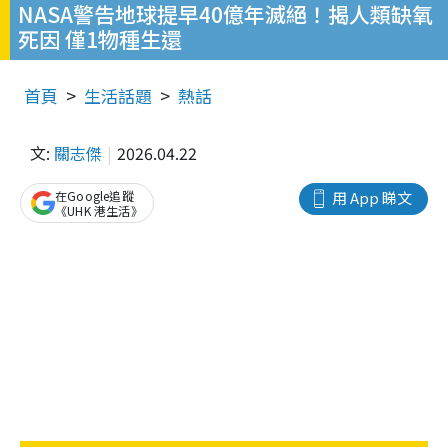
NASA警告地球提早40億年滅絕！揭人類缺氧
死因 僅1物種生還
首頁
生活話題
熱話
文:
關志傑
2026.04.22
在Google追蹤
用 App 睇文
《UHK 港生活》