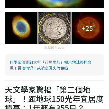
+25
點擊圖片放大
科學家偵測到太空「行星屍骸」揭示地球終極命
運！最壞情況：或被高溫火海吞噬
天文學家驚揭「第二個地
球」！距地球150光年宜居度
極高：1年都有355日？