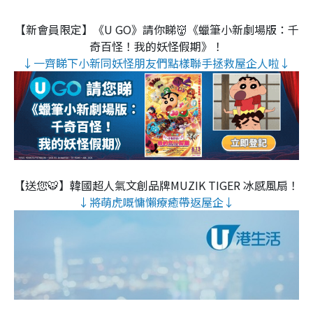
【新會員限定】《U GO》請你睇👹《蠟筆小新劇場版：千
奇百怪！我的妖怪假期》！
↓一齊睇下小新同妖怪朋友們點樣聯手拯救屋企人啦↓
【送您🐯】韓國超人氣文創品牌MUZIK TIGER 冰感風扇！
↓將萌虎嘅慵懶療癒帶返屋企↓