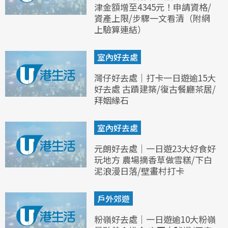
津金額增至4345元！申請資格/
資產上限/步驟一文看清（附網
上驗算連結）
室內好去處
灣仔好去處｜打卡一日遊逾15大
好去處 古蹟建築/復古餐廳茶居/
拜姻緣石
室內好去處
元朗好去處｜一日遊23大好食好
玩地方 農場摘香草做雪糕/下白
泥浪漫日落/壁畫村打卡
戶外郊遊
粉嶺好去處｜一日遊逾10大粉嶺