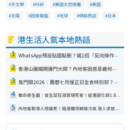
天文學
科研
美國太空總署
美國
太陽
超級電腦
地球
網絡熱話
日本
港生活人氣本地熱話
1
WhatsApp預設貼圖點刪？揭1招「反向操作」還原簡潔介面 附3步實測教學
2
香港山邊鐵閘邊門大開？內地客困惑意義何在！網民神回覆：呢種叫法理性防禦
3
鬼門開2026｜農曆七月撞正日全食特別邪？專家警告切忌做一事！揭4大禁忌+2招保平安
4
奪命寄生蟲｜食生菜狂瀉首現死者！疫潮惡化錄1.8萬宗病例 揭洗菜3大謬誤
5
內地客歎港人唔識老！揭港鐵保鮮級冷氣 港人求放過：咪投訴