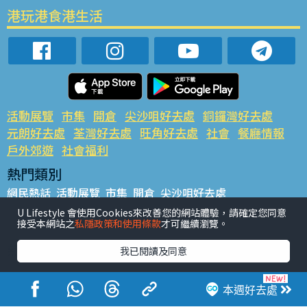
港玩港食港生活
活動展覽
市集
開倉
尖沙咀好去處
銅鑼灣好去處
元朗好去處
荃灣好去處
旺角好去處
社會
餐廳情報
戶外郊遊
社會福利
熱門類別
網民熱話
活動展覽
市集
開倉
尖沙咀好去處
銅鑼灣好去處
元朗好去處
荃灣好去處
旺角好去處
社會
U Lifestyle 會使用Cookies來改善您的網站體驗，請確定您同意
接受本網站之
私隱政策和使用條款
才可繼續瀏覽。
餐廳情報
戶外郊遊
熱門標籤
我已閱讀及同意
#UGO搵好去處
#人氣活動推介
#美食社群熱話
#親子玩樂好去處
#ULifestyle應用程式
#限時搶
本週好去處
#UJetso禮物放送
#ULifestyle商戶中心
#著數
#網絡熱話