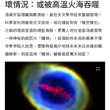
壞情況：或被高溫火海吞噬
浩瀚宇宙隱藏無數奧秘，最近天文學界迎來震撼發現！
科學家利用最新天文技術，成功捕捉到有「晚空寶石」
之稱的環狀星雲的絕密真貌，更驚人地在星雲深處發現
一條神祕的超巨大「鐵條」！這個前所未見的異象不僅
令學界陷入迷思，更隨時是揭示地球未來末日命運的關
鍵線索。到底這條「鐵條」藏著甚麼驚天秘密？