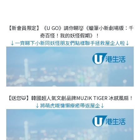
【新會員限定】《U GO》請你睇👹《蠟筆小新劇場版：千
奇百怪！我的妖怪假期》！
↓一齊睇下小新同妖怪朋友們點樣聯手拯救屋企人啦↓
【送您🐯】韓國超人氣文創品牌MUZIK TIGER 冰感風扇！
↓將萌虎嘅慵懶療癒帶返屋企↓