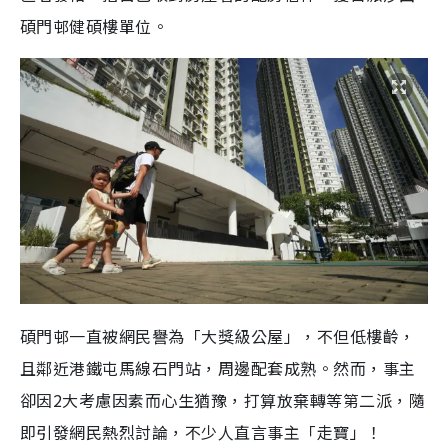
碩門邨健碩樓單位。
碩門邨一直被網民譽為「大獎級公屋」，不但低樓齡，
且鄰近港鐵屯馬線石門站，周邊配套成熟。然而，事主
卻因2大考慮因素而心生猶豫，打算放棄轉等第二派，隨
即引發網民熱烈討論，不少人直言事主「走寶」！