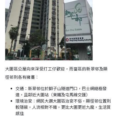
大圍區公屋向來深受打工仔歡迎，而當區的新翠邨及顯
徑邨則各有擁躉︰
交通︰新翠邨位於獅子山隧道門口，巴士網絡極發
達，且鄰近大圍站（東鐵及屯馬線交匯）
環境治安︰網民大讚大圍區治安不俗，顯徑邨位置則
較隱蔽，人流相對不雜，更比大圍更近九龍，生活質
感佳