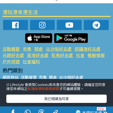
港玩港食港生活
活動展覽
市集
開倉
尖沙咀好去處
銅鑼灣好去處
元朗好去處
荃灣好去處
旺角好去處
社會
餐廳情報
戶外郊遊
社會福利
熱門類別
網民熱話
活動展覽
市集
開倉
尖沙咀好去處
銅鑼灣好去處
元朗好去處
荃灣好去處
旺角好去處
社會
U Lifestyle 會使用Cookies來改善您的網站體驗，請確定您同意
接受本網站之
私隱政策和使用條款
才可繼續瀏覽。
餐廳情報
戶外郊遊
熱門標籤
我已閱讀及同意
#UGO搵好去處
#人氣活動推介
#美食社群熱話
#親子玩樂好去處
#ULifestyle應用程式
#限時搶