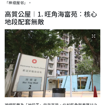
「神級屋邨」。
高質公屋︱1. 旺角海富苑︰核心
地段配套無敵
被網民譽為「地段王」的海富苑，位於旺角與奧運站之