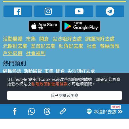
活動展覽
市集
開倉
尖沙咀好去處
銅鑼灣好去處
元朗好去處
荃灣好去處
旺角好去處
社會
餐廳情報
戶外郊遊
社會福利
熱門類別
網民熱話
活動展覽
市集
開倉
尖沙咀好去處
銅鑼灣好去處
元朗好去處
荃灣好去處
旺角好去處
社會
U Lifestyle 會使用Cookies來改善您的網站體驗，請確定您同意
接受本網站之
私隱政策和使用條款
才可繼續瀏覽。
餐廳情報
戶外郊遊
熱門標籤
我已閱讀及同意
#UGO搵好去處
#人氣活動推介
#美食社群熱話
#親子玩樂好去處
#ULifestyle應用程式
#限時搶
本週好去處
#UJetso禮物放送
#ULifestyle商戶中心
#著數
#網絡熱話
香港經濟日報版權所有©2026