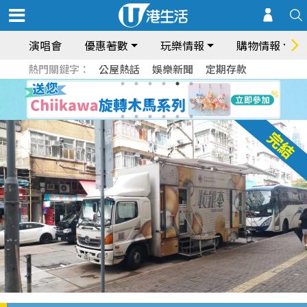
演唱會
優惠著數
玩樂情報
購物情報
熱門關鍵字：
公屋熱話
娛樂新聞
定期存款