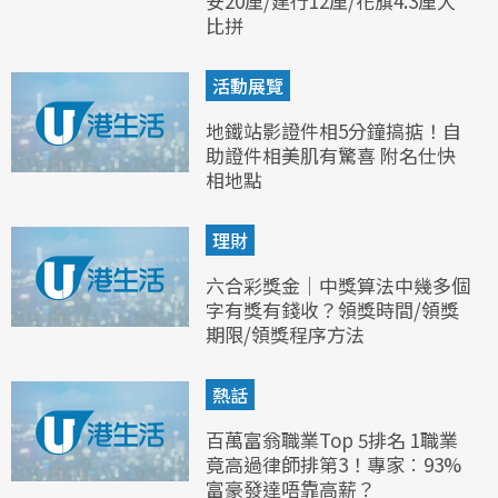
安20厘/建行12厘/花旗4.3厘大
比拼
活動展覽
地鐵站影證件相5分鐘搞掂！自
助證件相美肌有驚喜 附名仕快
相地點
理財
六合彩獎金｜中獎算法中幾多個
字有獎有錢收？領獎時間/領獎
期限/領獎程序方法
熱話
百萬富翁職業Top 5排名 1職業
竟高過律師排第3！專家︰93%
富豪發達唔靠高薪？