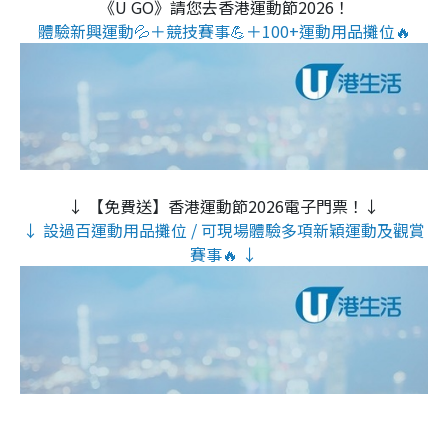
《U GO》請您去香港運動節2026！
體驗新興運動💦＋競技賽事💪＋100+運動用品攤位🔥
↓ 【免費送】香港運動節2026電子門票！↓
↓ 設過百運動用品攤位 / 可現場體驗多項新穎運動及觀賞
賽事🔥 ↓