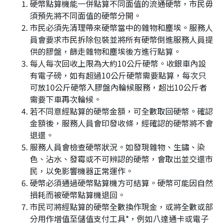
硬幣點算機能一併點算不同面值的流通硬幣，市民毋
須預先將不同面值的硬幣分開。
市民必須先清理帶來硬幣當中的雜物和塵埃。服務人
員會要求市民拆除包裝並將所有硬幣倒進服務人員提
供的膠盤，篩走雜物和塵埃後方進行點算。
每人每次回收上限為大約10公斤硬幣。收銀車內設
有電子磅，如有超過10公斤硬幣需要點算，每次只
可放10公斤硬幣入膠盤內輪候服務，超出10公斤者
需要下車再次輪候。
若不同意經點算的硬幣金額，可全數取回硬幣。確認
金額後，服務人員會印發收條，經確認的硬幣將不會
退還。
服務人員會檢查硬幣狀況。如發現雜物、生鏽、染
色、沾水、發霉或不可辨認的硬幣，會取出並交還市
民，以免影響機器正常運作。
硬幣必須通過硬幣點算機方可結算。硬幣可能因自然
損耗而被硬幣點算機退回。
市民可將經點算的硬幣全數換作現金，或將全數或部
分用作增值至儲值支付工具*，例如八達通卡或電子