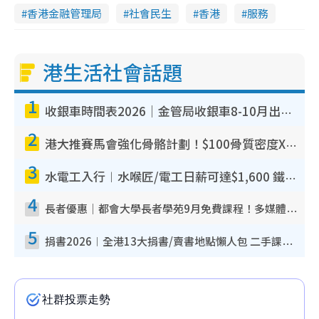
香港金融管理局
社會民生
香港
服務
港生活社會話題
1
收銀車時間表2026｜金管局收銀車8-10月出沒地點+時間！無須手續費！硬幣免費轉現鈔或增值至八達通
2
港大推賽馬會強化骨骼計劃！$100骨質密度X光檢查 完成免費運動訓練送超市禮券！附參加資格
3
水電工入行︱水喉匠/電工日薪可達$1,600 鐵飯碗職業難被AI取代！附薪酬參考＋入行考牌途徑
4
長者優惠｜都會大學長者學苑9月免費課程！多媒體/微電影創作/網絡安全 附報名方法教學
5
捐書2026︱全港13大捐書/賣書地點懶人包 二手課本最高$150＋舊書換免費咖啡/戲票