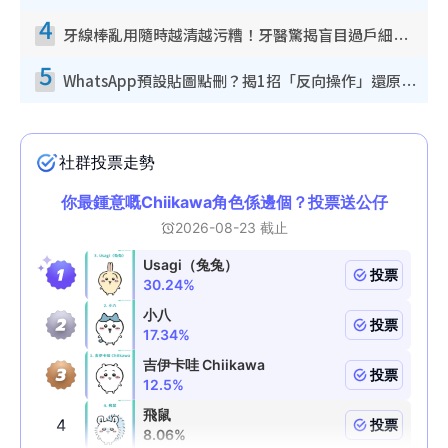
4
牙線棒亂用隨時越清越污糟！牙醫驚揭盲目過戶細菌恐致蛀牙：呢種先係日常真保養
5
WhatsApp預設貼圖點刪？揭1招「反向操作」還原簡潔介面 附3步實測教學