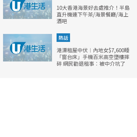
10大香港海景好去處推介！半島
直升機連下午茶/海景餐廳/海上
酒吧
熱話
港漂租屋中伏︱內地女$7,600睡
「窗台床」手機百米高空墮樓摔
碎 網民勸退租事︰被中介坑了