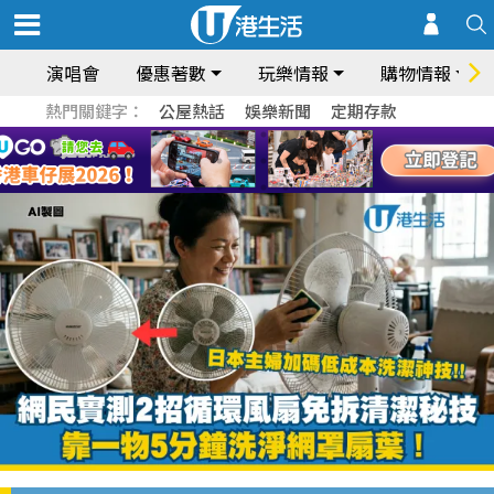
演唱會
優惠著數
玩樂情報
購物情報
熱門關鍵字：
公屋熱話
娛樂新聞
定期存款