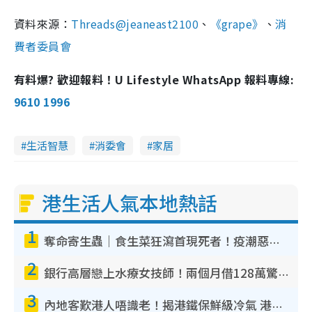
資料來源：
Threads@jeaneast2100
、
《grape》
、
消
費者委員會
有料爆? 歡迎報料！U Lifestyle WhatsApp 報料專線:
9610 1996
生活智慧
消委會
家居
港生活人氣本地熱話
1
奪命寄生蟲｜食生菜狂瀉首現死者！疫潮惡化錄1.8萬宗病例 揭洗菜3大謬誤
2
銀行高層戀上水療女技師！兩個月借128萬驚覺「沉船」沉落火海 揭背後疑似邪教操控賣淫
3
內地客歎港人唔識老！揭港鐵保鮮級冷氣 港人求放過：咪投訴