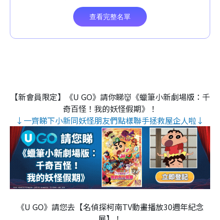
【新會員限定】《U GO》請你睇👹《蠟筆小新劇場版：千
奇百怪！我的妖怪假期》！
↓一齊睇下小新同妖怪朋友們點樣聯手拯救屋企人啦↓
《U GO》請您去【名偵探柯南TV動畫播放30週年紀念
展】！