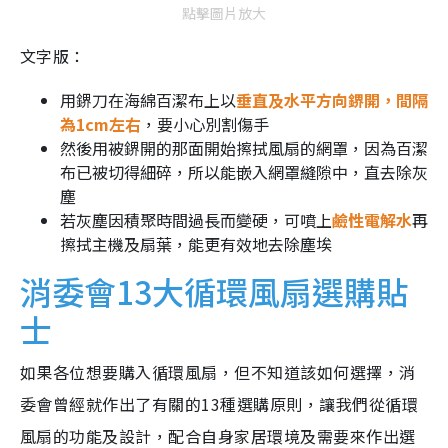
點擊圖片放大
文字版：
用鎅刀在海綿百潔布上以
垂直及水平方向鎅開，間隔
為1cm左右
，要小心別割傷手
然後用被鎅開的那面開始擦拭風扇的網罩，因為百潔
布已被切得細碎，所以能嵌入網罩縫隙中，直去除灰
塵
若灰塵因積聚時間過長而變硬，可噴上
鹼性電解水
再
擦拭主機及扇葉，能更有效地去除塵埃
消委會13大循環風扇選購貼
士
如果各位想要購入循環風扇，但不知道該如何選擇，消
委會曾經就作出了有關的13種選購原則，讓我們從循環
風扇的功能及設計，配合自身家居環境及需要來作出選