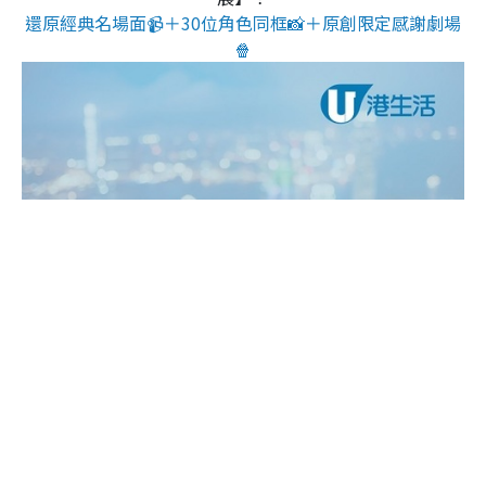
還原經典名場面📹＋30位角色同框📸＋原創限定感謝劇場
🍿