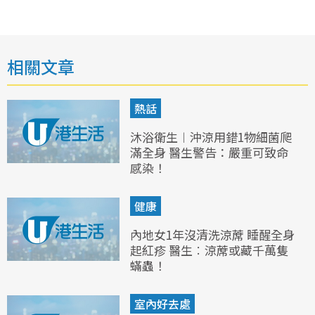
相關文章
熱話
沐浴衛生︱沖涼用錯1物細菌爬
滿全身 醫生警告：嚴重可致命
感染！
健康
內地女1年沒清洗涼蓆 睡醒全身
起紅疹 醫生︰涼蓆或藏千萬隻
蟎蟲！
室內好去處