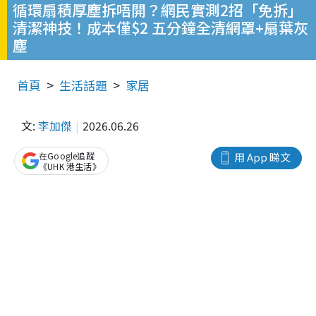
循環扇積厚塵拆唔開？網民實測2招「免拆」
清潔神技！成本僅$2 五分鐘全清網罩+扇葉灰
塵
首頁
生活話題
家居
文:
李加傑
2026.06.26
在Google追蹤
用 App 睇文
《UHK 港生活》