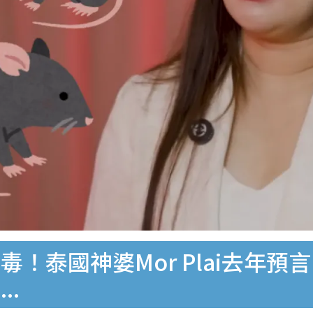
！泰國神婆Mor Plai去年預
..