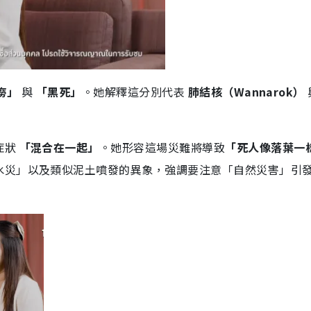
癆」
與
「黑死」
。她解釋這分別代表
肺結核（Wannarok）
症狀
「混合在一起」
。她形容這場災難將導致
「死人像落葉一
水災」以及類似泥土噴發的異象，強調要注意「自然災害」引