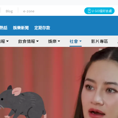
Blog
e-zone
U GO搵好去處
熱話
娛樂新聞
定期存款
情報
飲食情報
娛樂
社會
影片專區