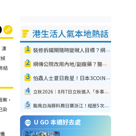
港生活人氣本地熱話
1
。漢
裝修拆鐵閘隨時變賊人目標？網民揭2大關鍵用途：裝新式等於白裝？附新舊鐵閘分別
症候
2
網傳公院改用內地/副廠藥？醫生拆解正副廠分別 揭4類人換藥隨時出事
肺結
3
怕蟲人士夏日救星！日本3COINS爆紅驅蟲神器$45起 1招「全程免觸碰」輕鬆搞定小強
4
立秋2026｜8月7日立秋進入「多事之秋」 3件事唔做得！專家教6招開運 清枱頭／銀包納氣接好運
個案，
5
颱風白海豚料周日襲浙江！經歷5次「眼牆置換」極罕見 成登陸內地最長途颱風
已染
U GO 本週好去處
具備