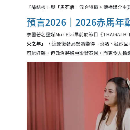
「肺結核」與「黑死病」混合特徵。傳播媒介主要是
預言2026｜2026赤馬
泰國著名靈媒Mor Plai早前於節目《THAIRATH
火之年」
，這象徵著局勢將變得「炎熱、猛烈且
可能好轉，但政治將嚴重影響泰國，而更令人擔