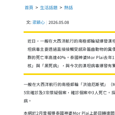
首頁
生活話題
熱話
文:
梁穎心
2026.05.08
近日，一艘在大西洋航行的南極郵輪疑爆發漢坦
坦病毒主要透過直接接觸受感染齧齒動物的糞
群的死亡率高達40%。泰國神婆Mor Plai
核」與「黑死病」，與今次的漢坦病毒爆發有
一艘在大西洋航行的南極郵輪「洪迪厄斯號」（MV
5宗確診及3宗懷疑個案，確診個案中3人死亡。
病。
本網於2月曾報導泰國神婆Mor Plai上節目轉