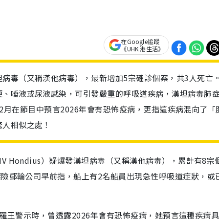
在Google追蹤
《UHK 港生活》
病毒（又稱漢他病毒），最新增加5宗確診個案，共3人死亡
便、唾液或尿液感染，可引發嚴重的呼吸道疾病，漢坦病毒肺
去年12月在節目中預言2026年會有恐怖疫病，更指這疾病混向了「
驚人相似之處！
 Hondius）疑爆發漢坦病毒（又稱漢他病毒），累計有8宗
探險郵輪公司早前指，船上有2名船員出現急性呼吸道症狀，或
達閻羅王警示時，曾透露2026年會有恐怖疫病，她預言這種疾病