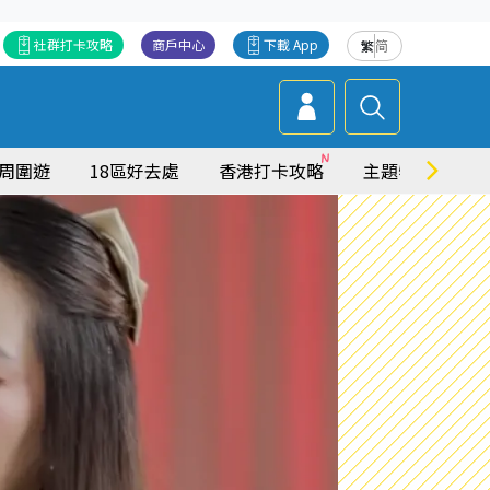
社群打卡攻略
商戶中心
下載 App
繁
简
周圍遊
18區好去處
香港打卡攻略
主題特集