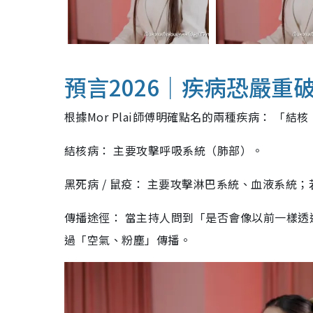
預言2026｜疾病恐嚴重
根據Mor Plai師傅明確點名的兩種疾病： 「結
結核病： 主要攻擊呼吸系統（肺部）。
黑死病 / 鼠疫： 主要攻擊淋巴系統、血液系
傳播途徑： 當主持人問到「是否會像以前一樣
過「空氣、粉塵」傳播。