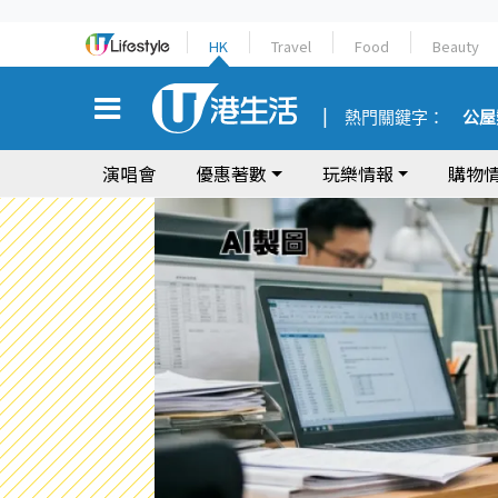
HK
Travel
Food
Beauty
熱門關鍵字：
公屋
演唱會
優惠著數
玩樂情報
購物