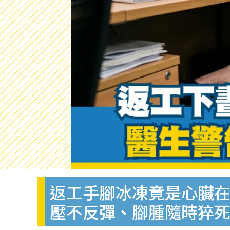
返工手腳冰凍竟是心臟在
壓不反彈、腳腫隨時猝