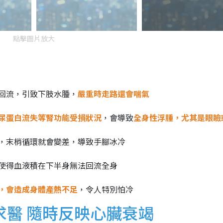
點擊圖片放大
回流，引致下肢水腫，
嚴重時走路還會喘氣
尿蛋白流失等腎功能受損狀況
，會導致
全身性浮腫，尤其是眼瞼
，末梢循環就會變差，導致手腳冰冷
使得血液積在下半身無法回流全身
，會造成身體產熱不足
，令人特別怕冷
求醫 隨時反映心臟衰竭