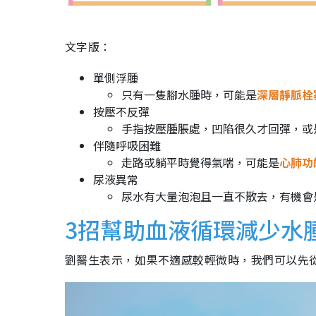
文字版：
單側浮腫
只有一隻腳水腫時，可能是
深層靜脈栓
按壓不反彈
手指按壓腫脹處，凹陷很久才回彈，或
伴隨呼吸困難
走路或躺平時覺得氣喘，可能是
心肺功
尿液異常
尿水有大量泡泡且一直不散去，有機會
3招幫助血液循環減少水
劉醫生表示，如果不適感較輕微時，我們可以先