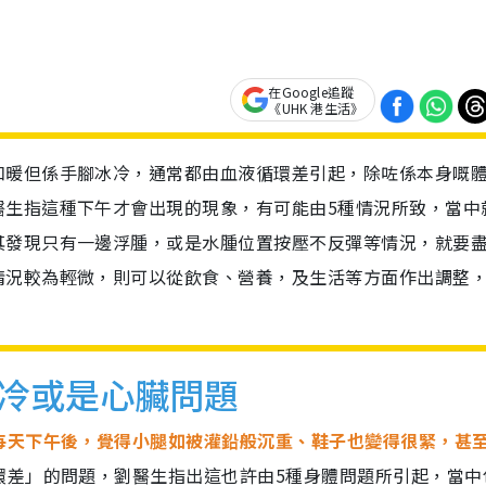
在Google追蹤
《UHK 港生活》
和暖但係手腳冰冷，通常都由血液循環差引起，除咗係本身嘅
醫生指這種下午才會出現的現象，有可能由5種情況所致，當中
其發現只有一邊浮腫，或是水腫位置按壓不反彈等情況，就要
情況較為輕微，則可以從飲食、營養，及生活等方面作出調整
冷或是心臟問題
每天下午後，覺得小腿如被灌鉛般沉重、鞋子也變得很緊，甚
環差」的問題，劉醫生指出這也許由5種身體問題所引起，當中