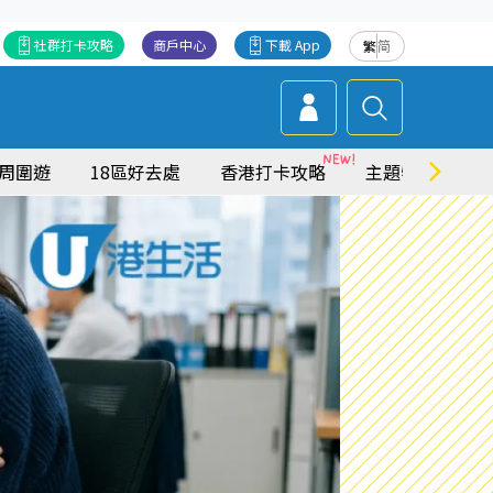
社群打卡攻略
商戶中心
下載 App
繁
简
周圍遊
18區好去處
香港打卡攻略
主題特集