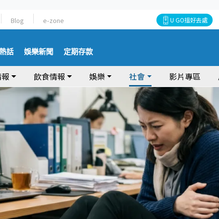
Blog
e-zone
U GO搵好去處
熱話
娛樂新聞
定期存款
情報
飲食情報
娛樂
社會
影片專區