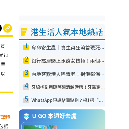
港生活人氣本地熱話
1
體質
奪命寄生蟲｜食生菜狂瀉首現死者！疫潮惡化錄1.8萬宗病例 揭洗菜3大謬誤
就包
2
銀行高層戀上水療女技師！兩個月借128萬驚覺「沉船」沉落火海 揭背後疑似邪教操控賣淫
盡早
3
，以
內地客歎港人唔識老！揭港鐵保鮮級冷氣 港人求放過：咪投訴
4
牙線棒亂用隨時越清越污糟！牙醫驚揭盲目過戶細菌恐致蛀牙：呢種先係日常真保養
5
WhatsApp預設貼圖點刪？揭1招「反向操作」還原簡潔介面 附3步實測教學
U GO 本週好去處
至環境
包括