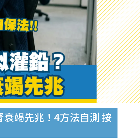
衰竭先兆！4方法自測 按