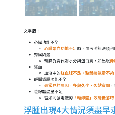
文字版：
心臟功能不全
心臟泵血功能不足
時，血液將無法順利
腎臟問題
腎臟負責代謝水分與蛋白質，如出現
像
貧血
血液中的
紅血球不足，整體攜氧量不夠
靜脈瓣膜功能不全
最常見的原因，多與久坐、久站有關
，
粒線體能量不足
當如同發電廠的
「粒線體」效能低落時
浮腫出現4大情況須盡早