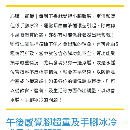
心臟｜腎臟｜每到下晝就覺得小腿腫脹、室溫和暖
但係手腳冰冷，通常都由血液循環差引起，除咗係
本身嘅體質問題，亦都有可能係身體發出嘅警號！
劉博仁醫生指這種下午才會出現的現象，有可能由5
種情況所致，當中就包含心臟功能不全、腎功能受
損等嚴重情況。尤其發現只有一邊浮腫，或是水腫
位置按壓不反彈等情況，就要盡早求醫，以防靜脈
栓塞或心臟衰竭！如果各位的情況較為輕微，則可
以從飲食、營養，及生活等方面作出調整，以改善
水腫、手腳冰冷的問題！
午後感覺腳超重及手腳冰冷