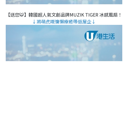
【送您🐯】韓國超人氣文創品牌MUZIK TIGER 冰感風扇！
↓將萌虎嘅慵懶療癒帶返屋企↓