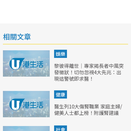
相關文章
娛樂
黎彼得離世｜專家揭長者中風突
發徵狀！切勿忽視4大先兆：出
現這警號即求醫！
健康
醫生列10大傷腎職業 家庭主婦/
健美人士都上榜！附護腎建議
社會