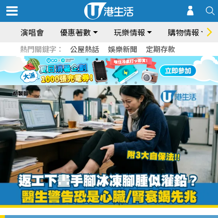
演唱會
優惠著數
玩樂情報
購物情報
熱門關鍵字：
公屋熱話
娛樂新聞
定期存款