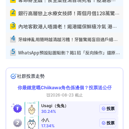
奪命寄生蟲｜食生菜狂瀉首現死者！疫潮惡化錄1.8萬宗病例 揭洗菜3大謬誤
2
銀行高層戀上水療女技師！兩個月借128萬驚覺「沉船」沉落火海 揭背後疑似邪教操控賣淫
3
內地客歎港人唔識老！揭港鐵保鮮級冷氣 港人求放過：咪投訴
4
牙線棒亂用隨時越清越污糟！牙醫驚揭盲目過戶細菌恐致蛀牙：呢種先係日常真保養
5
WhatsApp預設貼圖點刪？揭1招「反向操作」還原簡潔介面 附3步實測教學