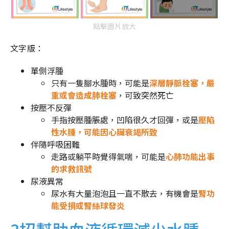
點擊圖片放大
文字版：
單側浮腫
只有一隻腳水腫時，可能是
深層靜脈栓塞，嚴
重或會造成肺栓塞
，可致突然死亡
按壓不反彈
手指按壓腫脹處，凹陷很久才回彈，或是
壓陷
性水腫，可能因心臟衰竭所致
伴隨呼吸困難
走路或躺平時覺得氣喘，可能是
心肺功能出事
的求救訊號
尿液異常
尿水有大量泡泡且一直不散去，有機會是
腎功
能受損或腎絲球發炎