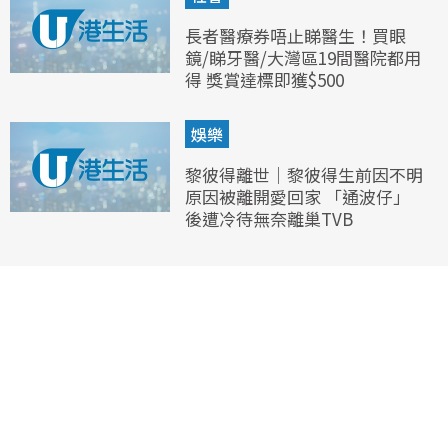
長者醫療券唔止睇醫生！買眼
鏡/睇牙醫/大灣區19間醫院都用
得 獎賞達標即獲$500
娛樂
黎彼得離世｜黎彼得生前因不明
原因被離開愛回家 「通波仔」
後遭冷待無奈離巢TVB