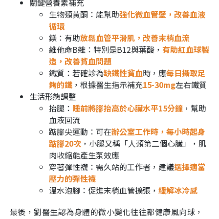
關鍵營養素補充
生物類黃酮：能幫助
強化微血管壁，改善血液
循環
鎂：有助
放鬆血管平滑肌，改善末梢血流
維他命B雜：特別是B12與葉酸，
有助紅血球製
造，改善貧血問題
鐵質：若確診為
缺鐵性貧血
時，應
每日攝取足
夠的鐵
，根據醫生指示補充
15-30mg
左右鐵質
生活形態調整
抬腿：
睡前將腳抬高於心臟水平15分鐘
，幫助
血液回流
踮腳尖運動：可在
辦公室工作時，每小時起身
踮腳20次
，小腿又稱「人類第二個心臟」，肌
肉收縮能產生泵效應
穿著彈性襪：需久站的工作者，建議
選擇適當
壓力的彈性襪
溫水泡腳：促進末梢血管擴張，
緩解冰冷感
最後，劉醫生認為身體的微小變化往往都健康風向球，