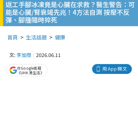
返工手腳冰凍竟是心臟在求救？醫生警告：可
能是心臟/腎衰竭先兆！4方法自測 按壓不反
彈、腳腫隨時猝死
首頁
生活話題
健康
文:
李加傑
2026.06.11
在Google追蹤
用 App 睇文
《UHK 港生活》