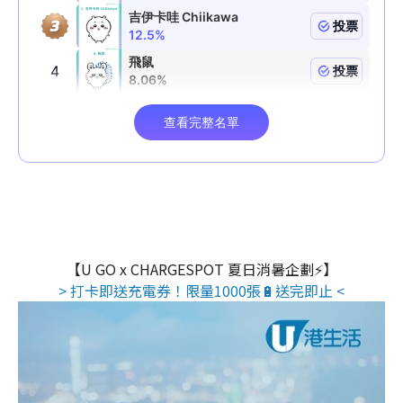
【U GO x CHARGESPOT 夏日消暑企劃⚡】
> 打卡即送充電券！限量1000張🔋送完即止 <