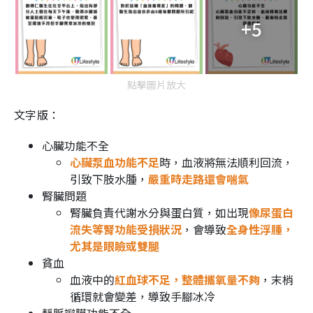
+5
點擊圖片放大
文字版：
心臟功能不全
心臟泵血功能不足
時，血液將無法順利回流，
引致下肢水腫，
嚴重時走路還會喘氣
腎臟問題
腎臟負責代謝水分與蛋白質，如出現
像尿蛋白
流失等腎功能受損狀況
，會導致
全身性浮腫，
尤其是眼瞼或雙腿
貧血
血液中的
紅血球不足，整體攜氧量不夠
，末梢
循環就會變差，導致手腳冰冷