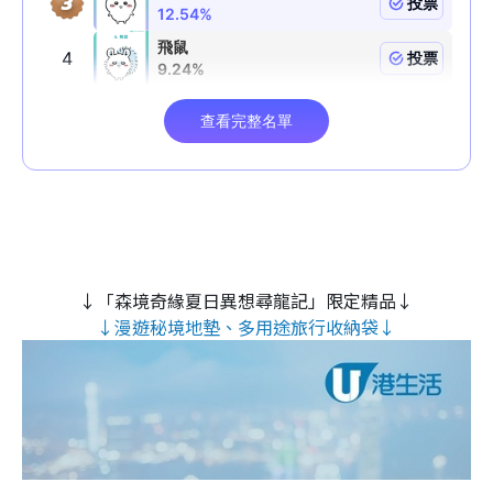
↓「森境奇緣夏日異想尋龍記」限定精品↓
↓漫遊秘境地墊、多用途旅行收納袋↓