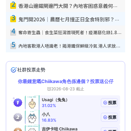
2
香港山邊鐵閘邊門大開？內地客困惑意義何在！網民神回覆：呢種叫法理性防禦
3
鬼門開2026｜農曆七月撞正日全食特別邪？專家警告切忌做一事！揭4大禁忌+2招保平安
4
奪命寄生蟲｜食生菜狂瀉首現死者！疫潮惡化錄1.8萬宗病例 揭洗菜3大謬誤
5
內地客歎港人唔識老！揭港鐵保鮮級冷氣 港人求放過：咪投訴