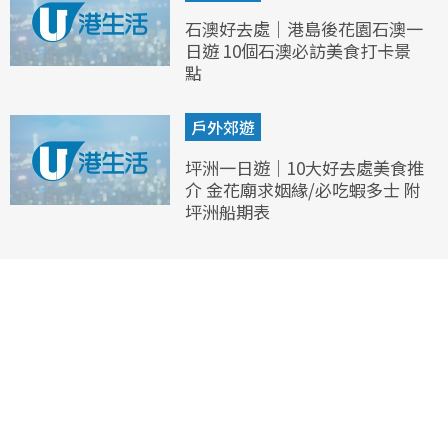
石澳好去處｜港島後花園石澳一
日遊 10個石澳必訪美食打卡景
點
戶外郊遊
坪洲一日遊｜10大好去處美食推
介 金花廟求姻緣/必吃蝦多士 附
坪洲船期表