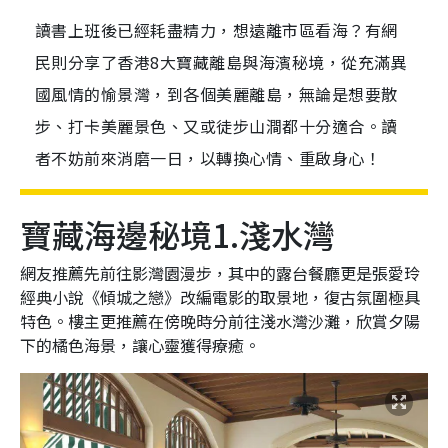
讀書上班後已經耗盡精力，想遠離市區看海？有網
民則分享了香港8大寶藏離島與海濱秘境，從充滿異
國風情的愉景灣，到各個美麗離島，無論是想要散
步、打卡美麗景色、又或徒步山澗都十分適合。讀
者不妨前來消磨一日，以轉換心情、重啟身心！
寶藏海邊秘境1.淺水灣
網友推薦先前往影灣園漫步，其中的露台餐廳更是張愛玲
經典小說《傾城之戀》改編電影的取景地，復古氛圍極具
特色。樓主更推薦在傍晚時分前往淺水灣沙灘，欣賞夕陽
下的橘色海景，讓心靈獲得療癒。