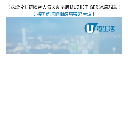
【送您🐯】韓國超人氣文創品牌MUZIK TIGER 冰感風扇！
↓將萌虎嘅慵懶療癒帶返屋企↓