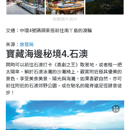
點擊圖片放大
交通：中環4號碼頭乘搭前往南丫島的渡輪
來源：
旅發局
寶藏海邊秘境4.石澳
閑時可以前往石澳打卡《喜劇之王》取景地，或者租一把
太陽傘，躺於石澳泳灘的沙灘椅上，觀賞附近極其優美的
景色，享受美食美景、陽光與海灘。如果喜歡自然，亦可
前往附近的石澳郊野公園，或在馳名的龍脊遠足徑肆意徒
步！