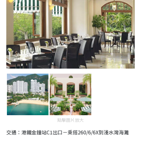
點擊圖片放大
交通：港鐵金鐘站C1出口－乘搭260/6/6X到淺水灣海灘