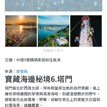
點擊圖片放大
交通：中環5號碼頭乘搭前往長洲
來源：
旅發局
寶藏海邊秘境6.塔門
塔門島位於西貢北部，保有相當原生態的自然景觀。島上
擁有翠綠廣闊的草坡與清澈海域，到處漫遊散步的野牛。
遊客能在此放風箏、野餐，或躺在草丘上欣賞藍天白雲和
壯闊海景，遠離塵囂。