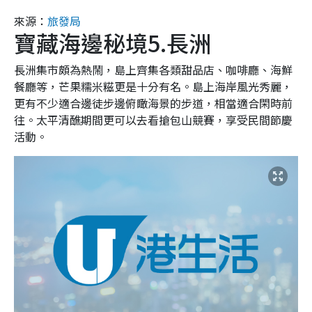
來源：
旅發局
寶藏海邊秘境5.長洲
長洲集市頗為熱鬧，島上齊集各類甜品店、咖啡廳、海鮮
餐廳等，芒果糯米糍更是十分有名。島上海岸風光秀麗，
更有不少適合邊徒步邊俯瞰海景的步道，相當適合閑時前
往。太平清醮期間更可以去看搶包山競賽，享受民間節慶
活動。