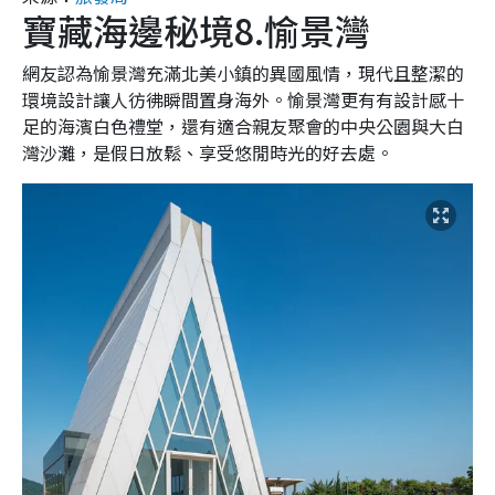
寶藏海邊秘境8.愉景灣
網友認為愉景灣充滿北美小鎮的異國風情，現代且整潔的
環境設計讓人彷彿瞬間置身海外。愉景灣更有有設計感十
足的海濱白色禮堂，還有適合親友聚會的中央公園與大白
灣沙灘，是假日放鬆、享受悠閒時光的好去處。