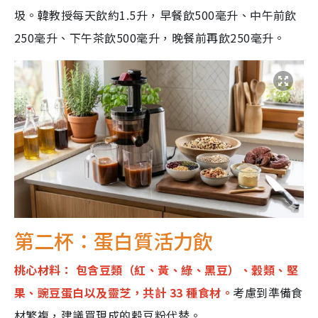
圾。韓教授每天飲約1.5升，早餐飲500毫升、中午前飲
250毫升、下午茶飲500毫升，晚餐前再飲250毫升。
第二杯：蛋白質活力飲
桃心材料： 包含豆類（紅、黃、綠、黑豆）、穀類、堅
果、豌豆蛋白以及靈芝，共計 33 種食材。
考慮到準備食
材繁複，建議買現成的穀豆粉代替。