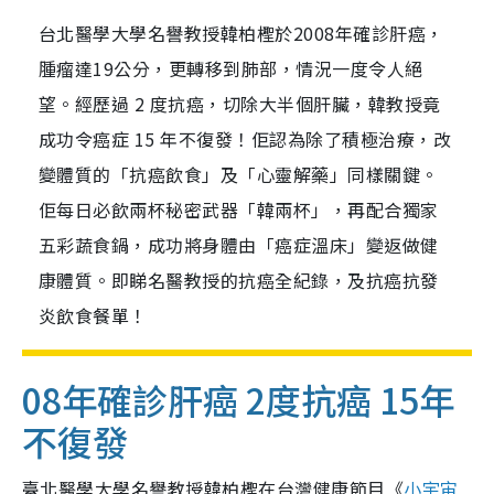
台北醫學大學名譽教授韓柏檉於2008年確診肝癌，
腫瘤達19公分，更轉移到肺部，情況一度令人絕
望。經歷過 2 度抗癌，切除大半個肝臟，韓教授竟
成功令癌症 15 年不復發！佢認為除了積極治療，改
變體質的「抗癌飲食」及「心靈解藥」同樣關鍵。
佢每日必飲兩杯秘密武器「韓兩杯」，再配合獨家
五彩蔬食鍋，成功將身體由「癌症溫床」變返做健
康體質。即睇名醫教授的抗癌全紀錄，及抗癌抗發
炎飲食餐單！
08年確診肝癌 2度抗癌
15年
不復發
臺北醫學大學名譽教授韓柏檉在台灣健康節目《
小宇宙