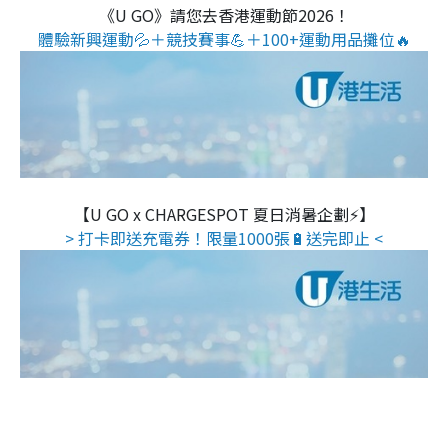
《U GO》請您去香港運動節2026！
體驗新興運動💦＋競技賽事💪＋100+運動用品攤位🔥
【U GO x CHARGESPOT 夏日消暑企劃⚡】
> 打卡即送充電券！限量1000張🔋送完即止 <