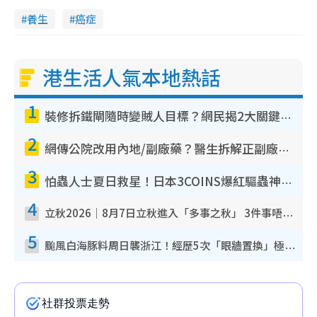
養生
癌症
港生活人氣本地熱話
1
裝修拆鐵閘隨時變賊人目標？網民揭2大關鍵用途：裝新式等於白裝？附新舊鐵閘分別
2
網傳公院改用內地/副廠藥？醫生拆解正副廠分別 揭4類人換藥隨時出事
3
怕蟲人士夏日救星！日本3COINS爆紅驅蟲神器$45起 1招「全程免觸碰」輕鬆搞定小強
4
立秋2026｜8月7日立秋進入「多事之秋」 3件事唔做得！專家教6招開運 清枱頭／銀包納氣接好運
5
颱風白海豚料周日襲浙江！經歷5次「眼牆置換」極罕見 成登陸內地最長途颱風