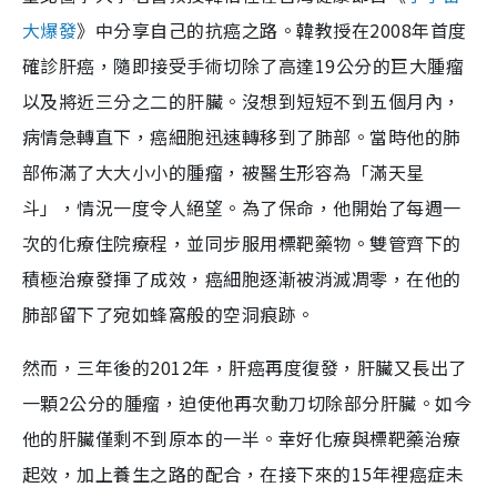
大爆發
》中分享自己的抗癌之路。韓教授在2008年首度
確診肝癌，隨即接受手術切除了高達19公分的巨大腫瘤
以及將近三分之二的肝臟。沒想到短短不到五個月內，
病情急轉直下，癌細胞迅速轉移到了肺部。當時他的肺
部佈滿了大大小小的腫瘤，被醫生形容為「滿天星
斗」，情況一度令人絕望。為了保命，他開始了每週一
次的化療住院療程，並同步服用標靶藥物。雙管齊下的
積極治療發揮了成效，癌細胞逐漸被消滅凋零，在他的
肺部留下了宛如蜂窩般的空洞痕跡。
然而，三年後的2012年，肝癌再度復發，肝臟又長出了
一顆2公分的腫瘤，迫使他再次動刀切除部分肝臟。如今
他的肝臟僅剩不到原本的一半。幸好化療與標靶藥治療
起效，加上養生之路的配合，在接下來的15年裡癌症未