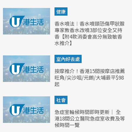
健康
香水噴法︱香水噴頸恐傷甲狀腺
專家教香水改噴3部位安全又持
香【附4款消委會高分無致敏香
水推介】
室內好去處
按摩推介！香港15間按摩店推薦
旺角/尖沙咀/元朗/大埔最平$98
起
社會
急症室輪候時間即時更新｜ 全
港18間公立醫院急症室收費及等
候時間一覽