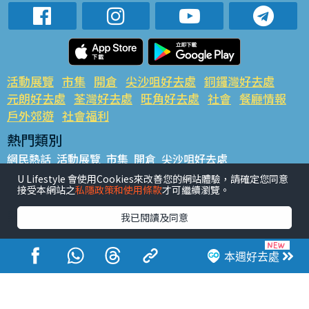
活動展覽
市集
開倉
尖沙咀好去處
銅鑼灣好去處
元朗好去處
荃灣好去處
旺角好去處
社會
餐廳情報
戶外郊遊
社會福利
熱門類別
網民熱話
活動展覽
市集
開倉
尖沙咀好去處
銅鑼灣好去處
元朗好去處
荃灣好去處
旺角好去處
社會
U Lifestyle 會使用Cookies來改善您的網站體驗，請確定您同意
接受本網站之
私隱政策和使用條款
才可繼續瀏覽。
餐廳情報
戶外郊遊
熱門標籤
我已閱讀及同意
#UGO搵好去處
#人氣活動推介
#美食社群熱話
#親子玩樂好去處
#ULifestyle應用程式
#限時搶
本週好去處
#UJetso禮物放送
#ULifestyle商戶中心
#著數
#網絡熱話
香港經濟日報版權所有©2026