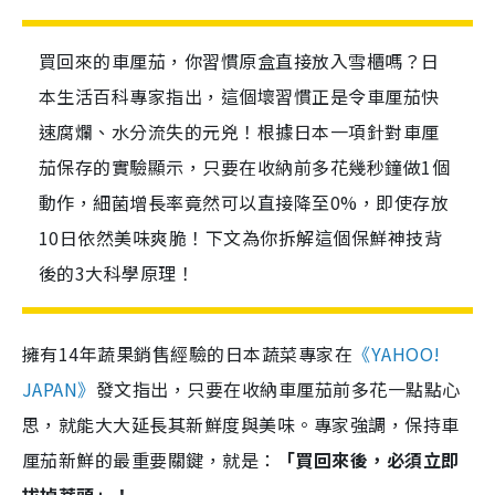
買回來的車厘茄，你習慣原盒直接放入雪櫃嗎？日
本生活百科專家指出，這個壞習慣正是令車厘茄快
速腐爛、水分流失的元兇！根據日本一項針對車厘
茄保存的實驗顯示，只要在收納前多花幾秒鐘做1個
動作，細菌增長率竟然可以直接降至0%，即使存放
10日依然美味爽脆！下文為你拆解這個保鮮神技背
後的3大科學原理！
擁有14年蔬果銷售經驗的日本蔬菜專家在
《YAHOO!
JAPAN》
發文指出，只要在收納車厘茄前多花一點點心
思，就能大大延長其新鮮度與美味。專家強調，保持車
厘茄新鮮的最重要關鍵，就是：
「買回來後，必須立即