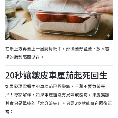
在最上方再蓋上一層廚房紙巾，然後蓋好盒蓋，放入雪
櫃的蔬菜隔間儲存。
20秒讓皺皮車厘茄起死回生
如果發現雪櫃中的車厘茄已經變皺，千萬不要急著丟
掉！專家解釋，如果車厘茄沒有異味或發霉，果皮變皺
其實只是單純的「水分流失」。只要2步就能讓它回復正
常：