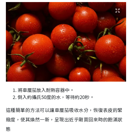
將車厘茄放入耐熱容器中。
倒入約攝氏50度的水，等待約20秒。
這種簡單的方法可以讓
車厘茄
吸收水分，恢
復表皮的緊
緻度，使其煥然一新，呈現出近乎剛買回來時的飽滿狀
態