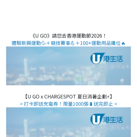
《U GO》請您去香港運動節2026！
體驗新興運動💦＋競技賽事💪＋100+運動用品攤位🔥
【U GO x CHARGESPOT 夏日消暑企劃⚡】
> 打卡即送充電券！限量1000張🔋送完即止 <