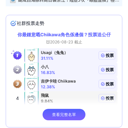
颱風白海豚料周日襲浙江！經歷5次「眼牆置換」極罕見 成登陸內地最長途颱風