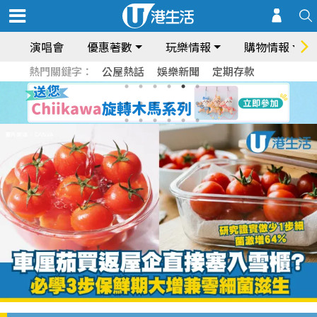
演唱會
優惠著數
玩樂情報
購物情報
熱門關鍵字：
公屋熱話
娛樂新聞
定期存款