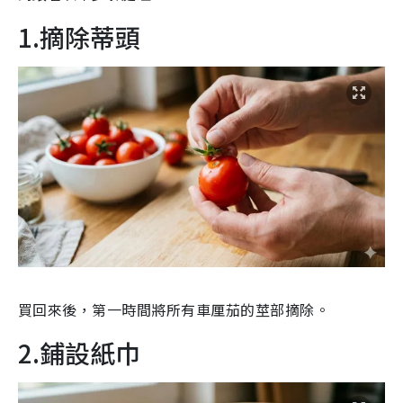
1.摘除蒂頭
買回來後，第一時間將所有車厘茄的莖部摘除。
2.鋪設紙巾