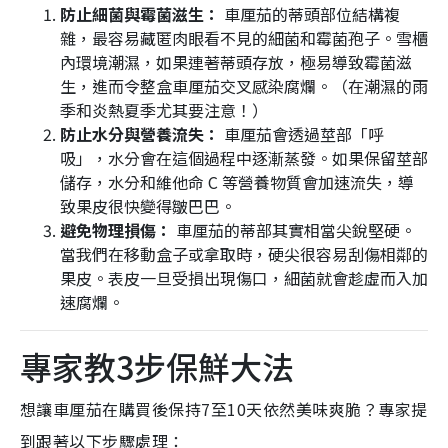
防止細菌與霉菌滋生：
車厘茄的蒂頭部位結構複
雜，最容易藏匿肉眼看不見的細菌和霉菌孢子。雪櫃
內環境潮濕，如果連著蒂頭存放，極易導致霉菌滋
生，進而令整盒車厘茄交叉感染腐爛。（在潮濕的雨
季和炎熱夏季尤其要注意！）
防止水分與營養流失：
車厘茄會透過莖部「呼
吸」，水分會在這個過程中逐漸蒸發。如果保留莖部
儲存，水分和維他命 C 等營養物質會加速流失，導
致果皮很快變得皺巴巴。
避免物理損傷：
車厘茄的蒂部其實相當尖銳堅硬。
當我們在移動盒子或拿取時，硬尖很容易刮傷相鄰的
果皮。表皮一旦受損出現傷口，細菌就會趁虛而入加
速腐爛。
專家教3步保鮮大法
想讓車厘茄在購買後保持7至10天依然美味爽脆？專家提
到跟著以下步驟處理：