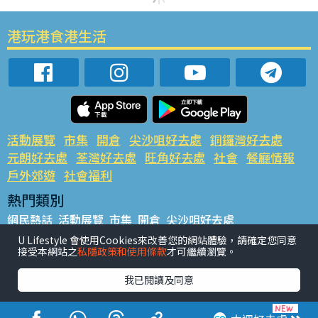
港玩港食港生活
活動展覽
市集
開倉
尖沙咀好去處
銅鑼灣好去處
元朗好去處
荃灣好去處
旺角好去處
社會
餐廳情報
戶外郊遊
社會福利
熱門類別
網民熱話
活動展覽
市集
開倉
尖沙咀好去處
銅鑼灣好去處
元朗好去處
荃灣好去處
旺角好去處
社會
U Lifestyle 會使用Cookies來改善您的網站體驗，請確定您同意
接受本網站之
私隱政策和使用條款
才可繼續瀏覽。
餐廳情報
戶外郊遊
熱門標籤
我已閱讀及同意
#UGO搵好去處
#人氣活動推介
#美食社群熱話
#親子玩樂好去處
#ULifestyle應用程式
#限時搶