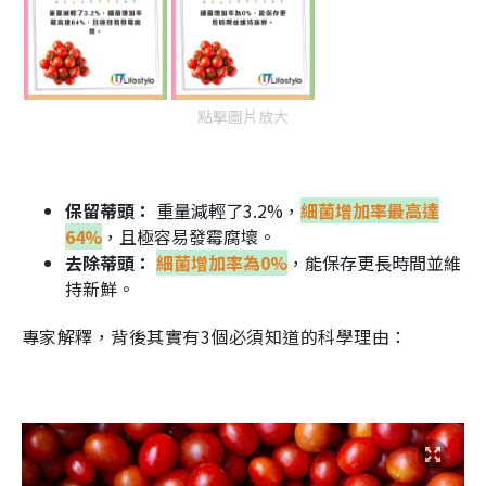
點擊圖片放大
保留蒂頭：
重量減輕了3.2%，
細菌增加率最高達
64%
，且極容易發霉腐壞。
去除蒂頭：
細菌增加率為0%
，能保存更長時間並維
持新鮮。
專家解釋，背後其實有3個必須知道的科學理由：