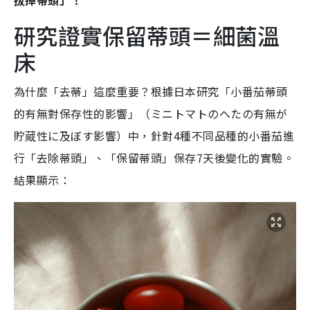
拔掉蒂頭」！
研究證實保留蒂頭＝細菌溫
床
為什麼「去蒂」這麼重要？根據日本研究「小番茄蒂頭
的有無對保存性的影響」（ミニトマトのへたの有無が
貯蔵性に及ぼす影響）中，針對4種不同品種的小番茄進
行「去除蒂頭」、「保留蒂頭」保存7天後變化的實驗。
結果顯示：