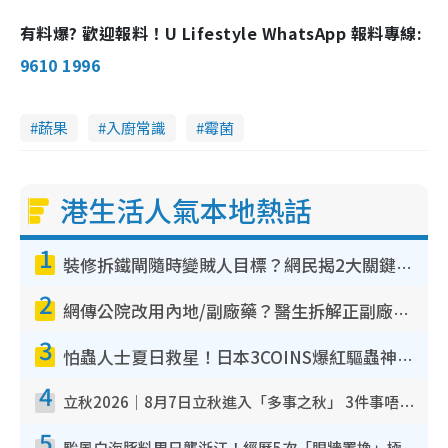
有料爆? 歡迎報料！U Lifestyle WhatsApp 報料專線:
9610 1996
蔬果
入廚常識
霉菌
港生活人氣本地熱話
1
裝修拆鐵閘隨時變賊人目標？網民揭2大關鍵用途：裝新式等於白裝？附新舊鐵閘分別
2
網傳公院改用內地/副廠藥？醫生拆解正副廠分別 揭4類人換藥隨時出事
3
怕蟲人士夏日救星！日本3COINS爆紅驅蟲神器$45起 1招「全程免觸碰」輕鬆搞定小強
4
立秋2026｜8月7日立秋進入「多事之秋」 3件事唔做得！專家教6招開運 清枱頭／銀包納氣接好運
5