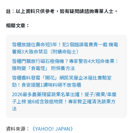
註︰以上資料只供參考，如有疑問請諮詢專業人士。
相關文章：
雪櫃放錯位壽命短5年！犯1個錯誤電費貴一截 機電
署揭3大致命禁忌（附續命貼士）
雪櫃門黐旅行磁石極傷機？專家警告4大短命後果：
隨時變「食電怪」 附保養方法
雪櫃醬料發霉「開花」網民笑屋企冰箱比實驗室
勁！食安提醒1調味料絕不放雪櫃
2026最多農藥殘留蔬果名單出爐！提子/蘋果/車厘
子上榜 逾6成含致癌物質！專家教正確清洗蔬果方
法
資料來源：
《YAHOO! JAPAN》