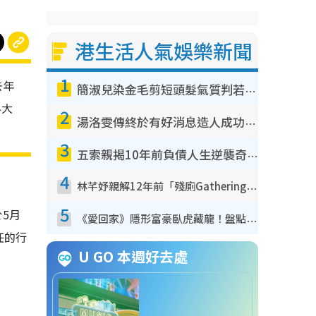
港生活人氣娛樂新聞
1
去年
簡淑兒染金毛剪短頭髮氣質判若兩人！嚇壞老公麥大力都認唔出：「你做咩事？」
界大
2
湯洛雯傳終於有好消息造人成功！兩大細節曝孕味極濃惹猜測：大肚婆先會咁！
3
五索親揭10年前負債人生逆襲奇蹟！全靠去一地方轉運後即遇上馬先生
4
林芊妤親解12年前「殘廁Gathering」真相！高層解約一句話重創尊嚴至今拒返TVB
5
5月
《愛回家》隱形富豪臥虎藏龍！盤點12位財氣逼人的有錢藝人：呢位靚女3億身家唔憂做
任的行
U GO 本週好去處