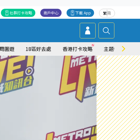
社群打卡攻略
商戶中心
下載 App
繁
简
周圍遊
18區好去處
香港打卡攻略
主題特集