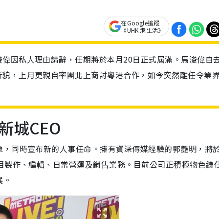
在Google追蹤
《UHK 港生活》
偉因私人理由請辭，任期將於本月20日正式屆滿。馬浚偉自
新貌，上月更親自率團北上商討粵港合作，如今突然離任令業
新城CEO
象，同時宣布新的人事任命。擁有資深傳媒經驗的郭艷明，將於
節目製作、編輯、日常營運及銷售業務。目前公司正積極物色繼
展。