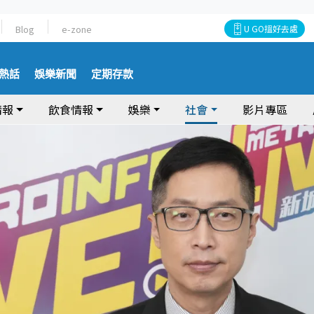
Blog
e-zone
U GO搵好去處
熱話
娛樂新聞
定期存款
情報
飲食情報
娛樂
社會
影片專區