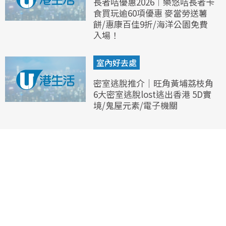
長者咭優惠2026︱樂悠咭長者卡
食買玩逾60項優惠 麥當勞送薯
餅/惠康百佳9折/海洋公園免費
入場！
室內好去處
密室逃脫推介｜旺角黃埔荔枝角
6大密室逃脫lost逃出香港 5D實
境/鬼屋元素/電子機關