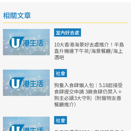
相關文章
室內好去處
10大香港海景好去處推介！半島
直升機連下午茶/海景餐廳/海上
酒吧
社會
狗隻入食肆懶人包︱5.18起接受
食肆提交申請 3類食肆仍禁入＋
狗主必讀3大守則（附寵物友善
餐廳推介）
社會