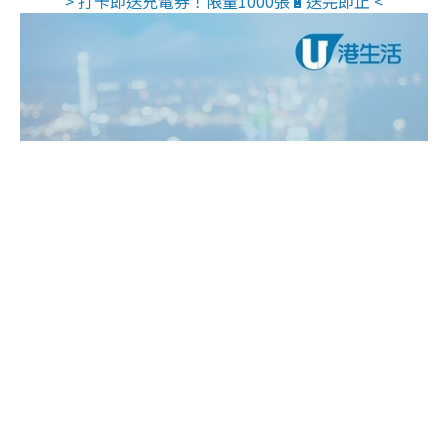
> 打卡即送充電券！限量1000張🔋送完即止 <