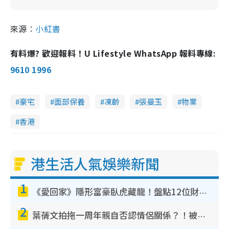
來源︰
小紅書
有料爆? 歡迎報料！U Lifestyle WhatsApp 報料專線:
9610 1996
豪宅
面部保養
凍齡
張曼玉
物業
香港
港生活人氣娛樂新聞
1
《愛回家》隱形富豪臥虎藏龍！盤點12位財氣逼人的有錢藝人：呢位靚女3億身家唔憂做
2
葉蒨文拍拖一周年親自否認情侶關係？！被質疑感情造假竟稱GM「普通同事」