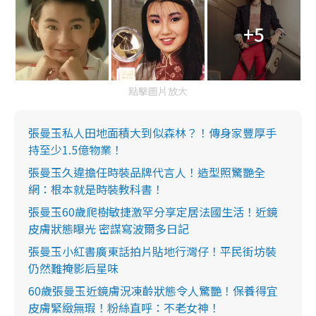
+5
點擊圖片放大
張曼玉私人田地面積大到似森林？！傳身家豐厚手
持至少1.5億物業！
張曼玉久違擔任時裝品牌代言人！造型照驚艷全
網：根本就是時裝教科書！
張曼玉60歲爬樹敏捷激罕分享定居法國生活！近鏡
皮膚狀態曝光 密謀寫波爾多日記
張曼玉小紅書廣東話拍片貼地行灣仔！平民街坊裝
仍然難掩影后星味
60歲張曼玉近鏡膚況凍齡狀態令人驚艷！保養得宜
皮膚緊緻無瑕！粉絲直呼：不老女神！