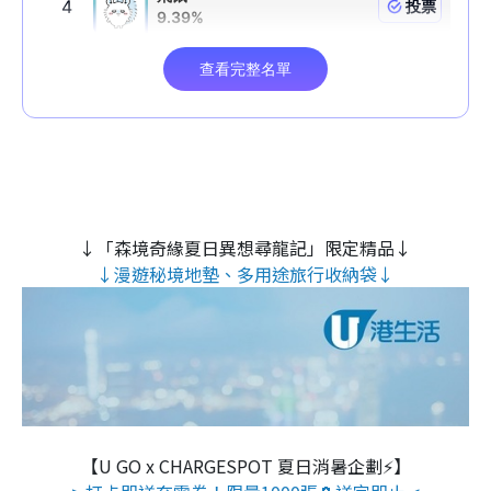
↓「森境奇緣夏日異想尋龍記」限定精品↓
↓漫遊秘境地墊、多用途旅行收納袋↓
【U GO x CHARGESPOT 夏日消暑企劃⚡】