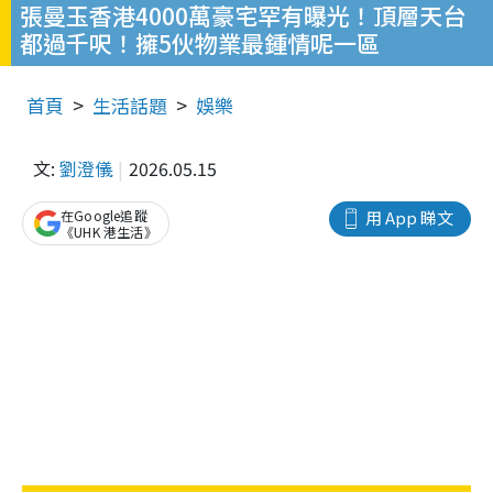
張曼玉香港4000萬豪宅罕有曝光！頂層天台
都過千呎！擁5伙物業最鍾情呢一區
首頁
生活話題
娛樂
文:
劉澄儀
2026.05.15
在Google追蹤
用 App 睇文
《UHK 港生活》