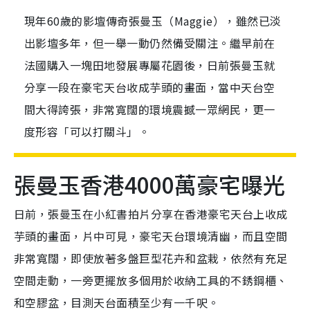
現年60歲的影壇傳奇張曼玉（Maggie），雖然已淡
出影壇多年，但一舉一動仍然備受關注。繼早前在
法國購入一塊田地發展專屬花園後，日前張曼玉就
分享一段在豪宅天台收成芋頭的畫面，當中天台空
間大得誇張，非常寬闊的環境震撼一眾網民，更一
度形容「可以打關斗」。
張曼玉香港4000萬豪宅曝光
日前，張曼玉在小紅書拍片分享在香港豪宅天台上收成
芋頭的畫面，片中可見，豪宅天台環境清幽，而且空間
非常寬闊，即使放著多盤巨型花卉和盆栽，依然有充足
空間走動，一旁更擺放多個用於收納工具的不銹鋼櫃、
和空膠盆，目測天台面積至少有一千呎。