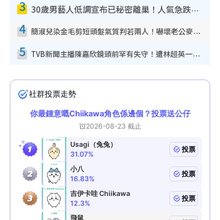
3
30歲男藝人低調宣布已秘密離巢！人氣急跌變失蹤人口︰「這幾年過得並不容易」
4
簡淑兒染金毛剪短頭髮氣質判若兩人！嚇壞老公麥大力都認唔出：「你做咩事？」
5
TVB新聞主播陳嘉欣鏡頭前罕有失守！遭林超英一句說話突襲嚇親當場大笑